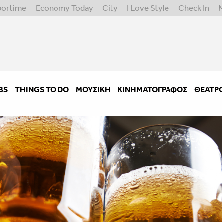
portime
Economy Today
City
I Love Style
Check In
BS
THINGS TO DO
ΜΟΥΣΙΚΉ
ΚΙΝΗΜΑΤΟΓΡΆΦΟΣ
ΘΈΑΤΡ