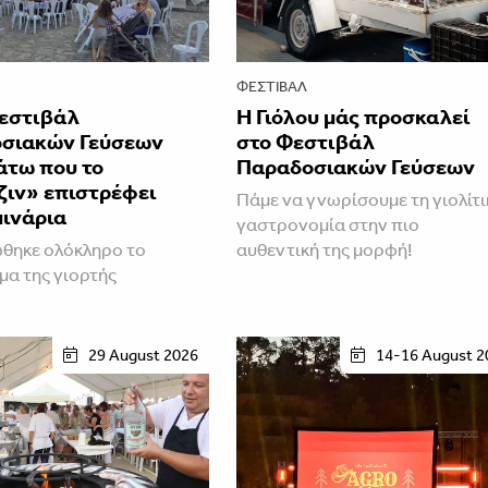
ΦΕΣΤΙΒΑΛ
Φεστιβάλ
Η Γιόλου μάς προσκαλεί
σιακών Γεύσεων
στο Φεστιβάλ
άτω που το
Παραδοσιακών Γεύσεων
ζιν» επιστρέφει
Πάμε να γνωρίσουμε τη γιολίτι
μινάρια
γαστρονομία στην πιο
θηκε ολόκληρο το
αυθεντική της μορφή!
α της γιορτής
29 August 2026
14-16 August 2