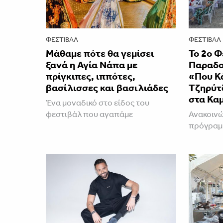
ΦΕΣΤΙΒΑΛ
ΦΕΣΤΙΒΑΛ
Μάθαμε πότε θα γεμίσει
Το 2ο 
ξανά η Αγία Νάπα με
Παραδο
πρίγκιπες, ιππότες,
«Που Κ
βασίλισσες και βασιλιάδες
Τζηρύτ
στα Κα
Ένα μοναδικό στο είδος του
φεστιβάλ που αγαπάμε
Ανακοινώ
πρόγραμμ