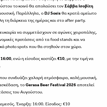
ύστου το κοινό θα απολαύσει τον
Σάββα Ισοβίτη
 μουσική. Παράλληλα, ο
DJ Sosis
θα κρατά αμείωτο
η τη διάρκεια της ημέρας και στο after party.
 ευκαιρία να συμμετάσχουν σε αγώνες χειροπάλης,
μικές προτάσεις από τα food stands και να
κά photo spots που θα στηθούν στον χώρο.
ς
16:00
, ενώ η είσοδος κοστίζει
€10
, με την τιμή να
.
 που συνδυάζει χαλαρή ατμόσφαιρα, καλή μουσική,
ιασκέδαση, το
Gerasa Beer Festival 2026
αποτελεί
τάσεις του Αυγούστου.
εμεσός. Έναρξη: 16:00.️ Είσοδος: €10