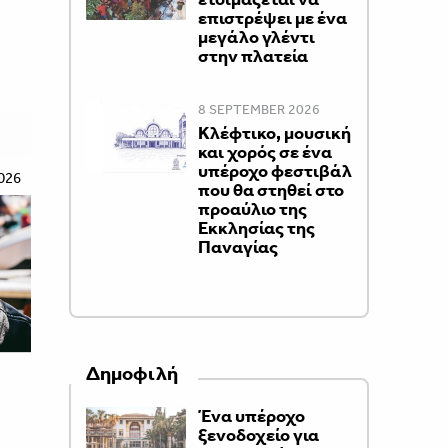
επιστρέψει με ένα
μεγάλο γλέντι
στην πλατεία
8 SEPTEMBER 2026
Κλέφτικο, μουσική
και χορός σε ένα
υπέροχο φεστιβάλ
026
που θα στηθεί στο
προαύλιο της
Εκκλησίας της
Παναγίας
Δημοφιλή
Ένα υπέροχο
ξενοδοχείο για