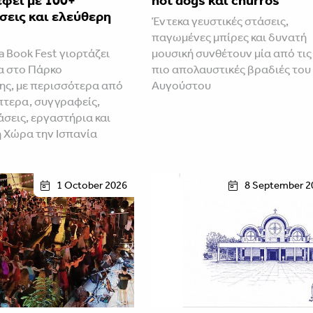
φει με 100+
hot dogs και churros
σεις και ελεύθερη
Έντεκα γευστικές στάσεις,
παγωμένες μπίρες και δυνατή
a Book Fest γιορτάζει
μουσική συνθέτουν μία από τις
α στο Πάρκο
πιο απολαυστικές βραδιές του
ς, με περισσότερα από
Αυγούστου
πτερα, συγγραφείς,
σεις, εργαστήρια και
 Χώρα την Ισπανία
1 October 2026
8 September 2