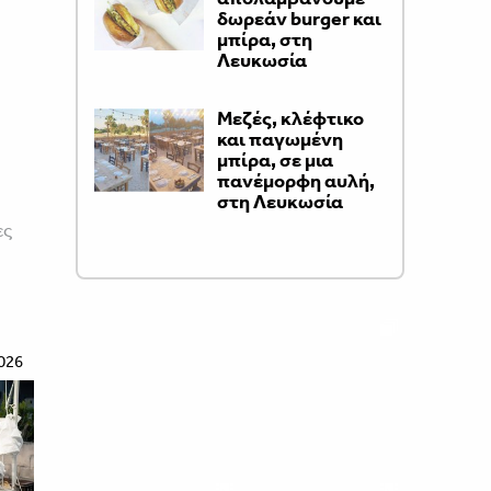
δωρεάν burger και
μπίρα, στη
Λευκωσία
Μεζές, κλέφτικο
και παγωμένη
μπίρα, σε μια
πανέμορφη αυλή,
στη Λευκωσία
ες
026