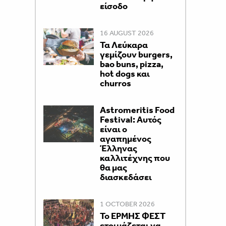
είσοδο
16 AUGUST 2026
Τα Λεύκαρα
γεμίζουν burgers,
bao buns, pizza,
hot dogs και
churros
Astromeritis Food
Festival: Αυτός
είναι ο
αγαπημένος
Έλληνας
καλλιτέχνης που
θα μας
διασκεδάσει
1 OCTOBER 2026
Το ΕΡΜΗΣ ΦΕΣΤ
ετοιμάζεται να