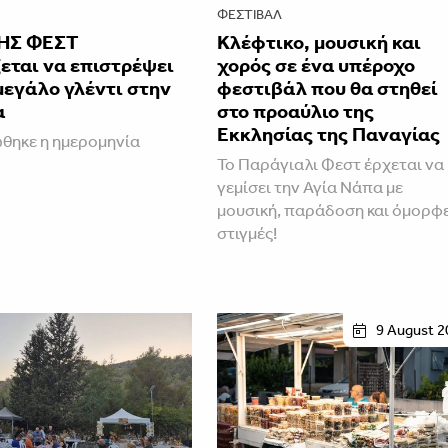
ΦΕΣΤΙΒΑΛ
ΗΣ ΦΕΣΤ
Κλέφτικο, μουσική και
εται να επιστρέψει
χορός σε ένα υπέροχο
μεγάλο γλέντι στην
φεστιβάλ που θα στηθεί
α
στο προαύλιο της
Εκκλησίας της Παναγίας
θηκε η ημερομηνία
Το Παράγιαλι Φεστ έρχεται να
γεμίσει την Αγία Νάπα με
μουσική, παράδοση και όμορφ
στιγμές!
9 August 2