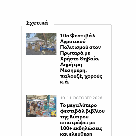
Σχετικά
10ο Φεστιβάλ
Αγροτικού
Πολιτισμού στον
Πρωταρά με
Χρήστο Θηβαίο,
Δημήτρη
Μεσημέρη,
παλουζέ, χορούς
κ.ά.
10-11 OCTOBER 2026
Το μεγαλύτερο
φεστιβάλ βιβλίου
της Κύπρου
επιστρέφει με
100+ εκδηλώσεις
και ελεύθερη