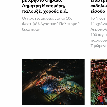
με Χρήστο Θηβαίο,
επιστρέ
Δημήτρη Μεσημέρη,
εκδηλώ
παλουζέ, χορούς κ.ά.
είσοδο
Οι προετοιμασίες για το 10ο
Το Nicosi
Φεστιβάλ Αγροτικού Πολιτισμού
11 χρόνι
ξεκίνησαν
Ακρόπολη
100 περί
παρουσιά
Τιμώμενη