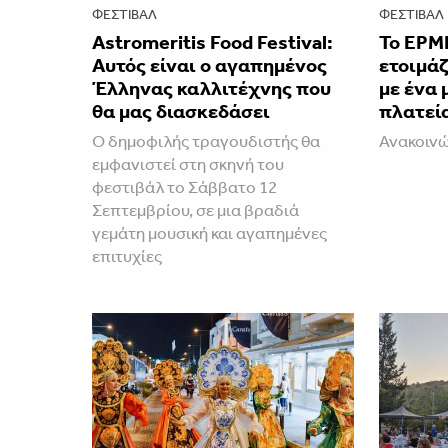
ΦΕΣΤΙΒΑΛ
ΦΕΣΤΙΒΑΛ
Astromeritis Food Festival:
Το ΕΡΜ
Αυτός είναι ο αγαπημένος
ετοιμάζ
Έλληνας καλλιτέχνης που
με ένα 
θα μας διασκεδάσει
πλατεί
Ο δημοφιλής τραγουδιστής θα
Ανακοινώ
εμφανιστεί στη σκηνή του
φεστιβάλ το Σάββατο 12
Σεπτεμβρίου, σε μια βραδιά
γεμάτη μουσική και αγαπημένες
επιτυχίες