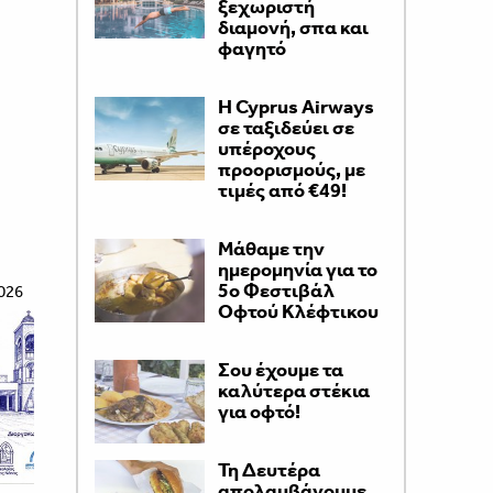
ξεχωριστή
διαμονή, σπα και
φαγητό
H Cyprus Airways
σε ταξιδεύει σε
υπέροχους
προορισμούς, με
τιμές από €49!
Μάθαμε την
ημερομηνία για το
5ο Φεστιβάλ
026
Οφτού Κλέφτικου
Σου έχουμε τα
καλύτερα στέκια
για οφτό!
Τη Δευτέρα
απολαμβάνουμε