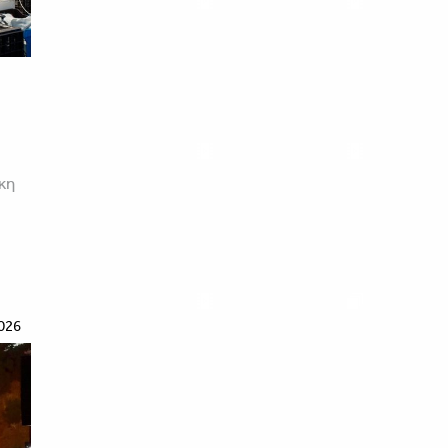
κη
026