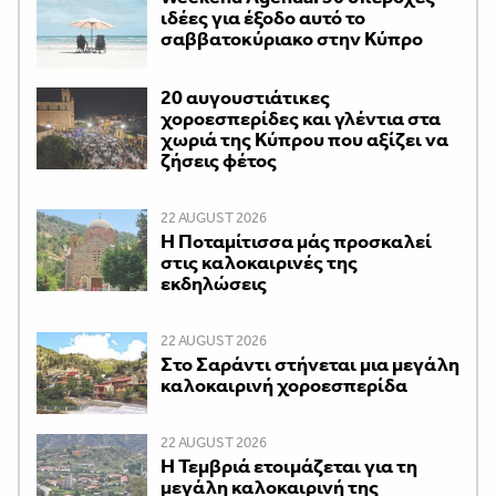
ιδέες για έξοδο αυτό το
σαββατοκύριακο στην Κύπρο
20 αυγουστιάτικες
χοροεσπερίδες και γλέντια στα
χωριά της Κύπρου που αξίζει να
ζήσεις φέτος
22 AUGUST 2026
Η Ποταμίτισσα μάς προσκαλεί
στις καλοκαιρινές της
εκδηλώσεις
22 AUGUST 2026
Στο Σαράντι στήνεται μια μεγάλη
καλοκαιρινή χοροεσπερίδα
22 AUGUST 2026
Η Τεμβριά ετοιμάζεται για τη
μεγάλη καλοκαιρινή της