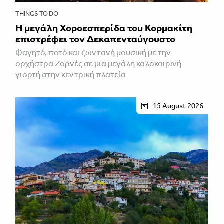
THINGS TO DO
Η μεγάλη Χοροεσπερίδα του Κορμακίτη
επιστρέφει τον Δεκαπενταύγουστο
Φαγητό, ποτό και ζωντανή μουσική με την
ορχήστρα Ζορνές σε μια μεγάλη καλοκαιρινή
γιορτή στην κεντρική πλατεία
15 August 2026