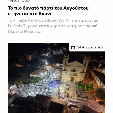
THINGS TO DO
Το πιο δυνατό πάρτι του Αυγούστου
στήνεται στο Βουνί
Το «Παίζει Party στο Βουνί Vol. 4» επιστρέφει με
DJ Paris T., μουσική και χορό στην ατμοσφαιρική
Πλατεία Μουσείου
14 August 2026