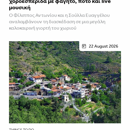
χοροεσπερίδα με φαγητό, ποτό και live
μουσική
Ο Φίλιππος Αντωνίου και η Σούλλα Ευαγγέλου
αναλαμβάνουν τη διασκέδαση σε μια μεγάλη
καλοκαιρινή γιορτή του χωριού
22 August 2026
THINGS TO DO