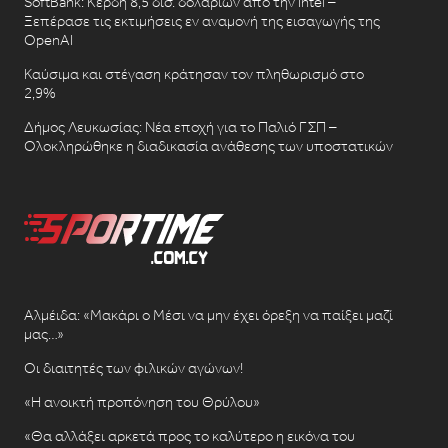
SoftBank: Κέρδη 8,5 δισ. δολαρίων από την Intel –
Ξεπέρασε τις εκτιμήσεις εν αναμονή της εισαγωγής της
OpenAI
Καύσιμα και στέγαση κράτησαν τον πληθωρισμό στο
2,9%
Δήμος Λευκωσίας: Νέα εποχή για το Παλιό ΓΣΠ –
Ολοκληρώθηκε η διαδικασία ανάθεσης των υποστατικών
Αλμέιδα: «Μακάρι ο Μέσι να μην έχει όρεξη να παίξει μαζί
μας…»
Οι διαιτητές των φιλικών αγώνων!
«Η ανοικτή προπόνηση του Θρύλου»
«Θα αλλάξει αρκετά προς το καλύτερο η εικόνα του