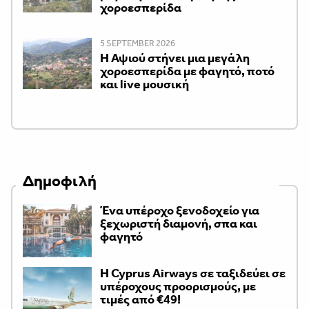
χοροεσπερίδα
5 SEPTEMBER 2026
Η Αψιού στήνει μια μεγάλη
χοροεσπερίδα με φαγητό, ποτό
και live μουσική
Δημοφιλή
Ένα υπέροχο ξενοδοχείο για
ξεχωριστή διαμονή, σπα και
φαγητό
H Cyprus Airways σε ταξιδεύει σε
υπέροχους προορισμούς, με
τιμές από €49!