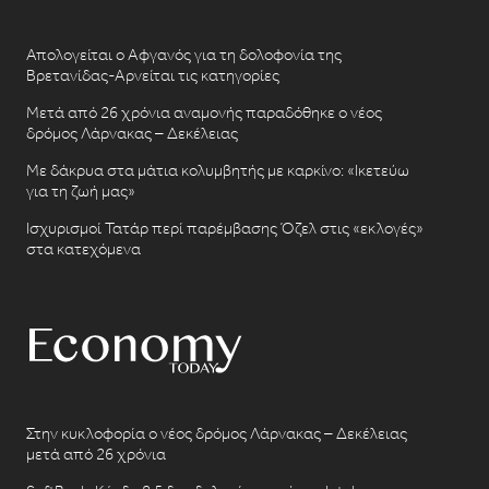
Απολογείται ο Αφγανός για τη δολοφονία της
Βρετανίδας-Αρνείται τις κατηγορίες
Μετά από 26 χρόνια αναμονής παραδόθηκε ο νέος
δρόμος Λάρνακας – Δεκέλειας
Με δάκρυα στα μάτια κολυμβητής με καρκίνο: «Ικετεύω
για τη ζωή μας»
Ισχυρισμοί Τατάρ περί παρέμβασης Όζελ στις «εκλογές»
στα κατεχόμενα
Στην κυκλοφορία ο νέος δρόμος Λάρνακας – Δεκέλειας
μετά από 26 χρόνια