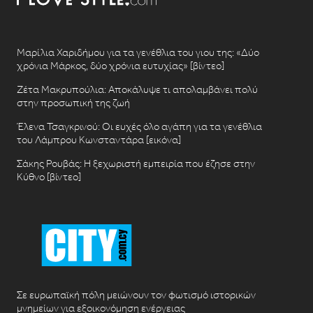
Μαρίλια Χαριδήμου για τα γενέθλια του γιου της: «Δύο
χρόνια Μάρκος, δύο χρόνια ευτυχίας» [βίντεο]
Ζέτα Μακρυπούλια: Αποκάλυψε τι απολαμβάνει πολύ
στην προσωπική της ζωή
Έλενα Τσαγκρινού: Οι ευχές όλο αγάπη για τα γενέθλια
του Λάμπρου Κωνσταντάρα [εικόνα]
Σάκης Ρουβάς: Η ξεχωριστή εμπειρία που έζησε στην
Κύθνο [βίντεο]
Σε ευρωπαϊκή πόλη μειώνουν τον φωτισμό ιστορικών
μνημείων για εξοικονόμηση ενέργειας