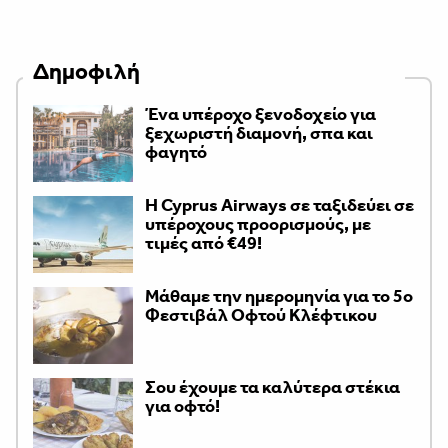
Δημοφιλή
Ένα υπέροχο ξενοδοχείο για
ξεχωριστή διαμονή, σπα και
φαγητό
H Cyprus Airways σε ταξιδεύει σε
υπέροχους προορισμούς, με
τιμές από €49!
Μάθαμε την ημερομηνία για το 5ο
Φεστιβάλ Οφτού Κλέφτικου
Σου έχουμε τα καλύτερα στέκια
για οφτό!