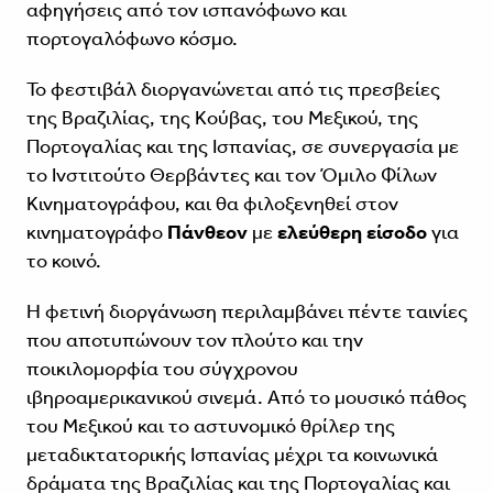
αφηγήσεις από τον ισπανόφωνο και
πορτογαλόφωνο κόσμο.
Το φεστιβάλ διοργανώνεται από τις πρεσβείες
της Βραζιλίας, της Κούβας, του Μεξικού, της
Πορτογαλίας και της Ισπανίας, σε συνεργασία με
το Ινστιτούτο Θερβάντες και τον Όμιλο Φίλων
Κινηματογράφου, και θα φιλοξενηθεί στον
κινηματογράφο
Πάνθεον
με
ελεύθερη είσοδο
για
το κοινό.
Η φετινή διοργάνωση περιλαμβάνει πέντε ταινίες
που αποτυπώνουν τον πλούτο και την
ποικιλομορφία του σύγχρονου
ιβηροαμερικανικού σινεμά. Από το μουσικό πάθος
του Μεξικού και το αστυνομικό θρίλερ της
μεταδικτατορικής Ισπανίας μέχρι τα κοινωνικά
δράματα της Βραζιλίας και της Πορτογαλίας και