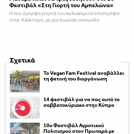
Φεστιβάλ «Στη Γιορτή του Αμπελώνα»
Η πιο όμορφη γιορτή του καλοκαιριού επιστρέφει
στην Αλέκτορα, με μία δωρεάν συναυλία
Σχετικά
Το Vegan Fam Festival αναβάλλει
τη φετινή του διοργάνωση
14 φεστιβάλ για να πας αυτό το
σαββατοκύριακο στην Κύπρο
10ο Φεστιβάλ Αγροτικού
Πολιτισμού στον Πρωταρά με