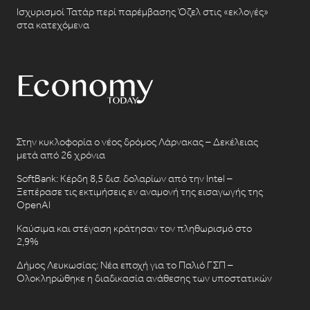
Ισχυρισμοί Τατάρ περί παρέμβασης Όζελ στις «εκλογές»
στα κατεχόμενα
Στην κυκλοφορία ο νέος δρόμος Λάρνακας – Δεκέλειας
μετά από 26 χρόνια
SoftBank: Κέρδη 8,5 δισ. δολαρίων από την Intel –
Ξεπέρασε τις εκτιμήσεις εν αναμονή της εισαγωγής της
OpenAI
Καύσιμα και στέγαση κράτησαν τον πληθωρισμό στο
2,9%
Δήμος Λευκωσίας: Νέα εποχή για το Παλιό ΓΣΠ –
Ολοκληρώθηκε η διαδικασία ανάθεσης των υποστατικών