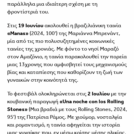
παράλληλα μια ιδιαίτερη σχέση με τη
φροντίστριά του.
Στις
19 Ιουνίου
ακολουθεί η βραζιλιάνικη ταινία
«Manas»
(2024, 100’) της Μαριάννα Μπρενάντ,
μία από τις πιο πολυσυζητημένες κοινωνικές
ταινίες της χρονιάς. Με φόντο το νησί Μαραζό
στον Αμαζόνιο, η ταινία παρακολουθεί την πορεία
μιας 13χρονης που αμφισβητεί τους μηχανισμούς
βίας και καταπίεσης που καθορίζουν τη ζωή των
γυναικών στην κοινότητά της.
Το φεστιβάλ ολοκληρώνεται στις
2 Ιουλίου
με την
κουβανική παραγωγή
«Una noche con los Rolling
Stones»
(Μια βραδιά με τους Rolling Stones, 2024,
95’) της Πατρίσια Ράμος. Με χιούμορ, νοσταλγία
και ρομαντισμό, η ταινία αφηγείται την ιστορία
μιας γυναίκας που, εν μέσω κρίσης μέσης ηλικίας,