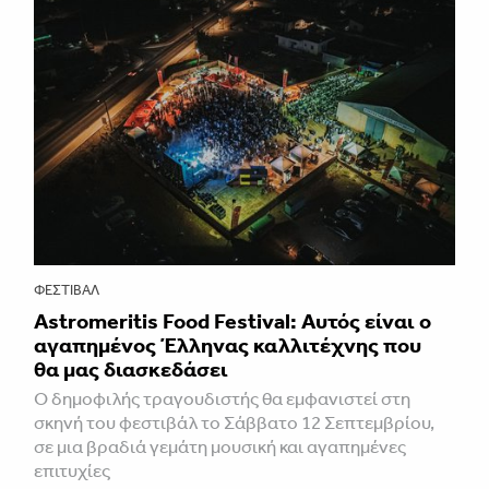
ΦΕΣΤΙΒΑΛ
Astromeritis Food Festival: Αυτός είναι ο
αγαπημένος Έλληνας καλλιτέχνης που
θα μας διασκεδάσει
Ο δημοφιλής τραγουδιστής θα εμφανιστεί στη
σκηνή του φεστιβάλ το Σάββατο 12 Σεπτεμβρίου,
σε μια βραδιά γεμάτη μουσική και αγαπημένες
επιτυχίες