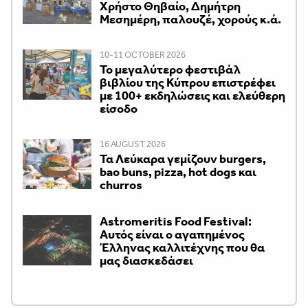
Χρήστο Θηβαίο, Δημήτρη
Μεσημέρη, παλουζέ, χορούς κ.ά.
10-11 OCTOBER 2026
Το μεγαλύτερο φεστιβάλ
βιβλίου της Κύπρου επιστρέφει
με 100+ εκδηλώσεις και ελεύθερη
είσοδο
16 AUGUST 2026
Τα Λεύκαρα γεμίζουν burgers,
bao buns, pizza, hot dogs και
churros
Astromeritis Food Festival:
Αυτός είναι ο αγαπημένος
Έλληνας καλλιτέχνης που θα
μας διασκεδάσει