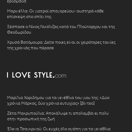
εβδομάδα
Μαρινέλλα: Οι γιατροί απαγορεύουν αυστηρά κάθε
επίσκεψη στο σπίτι της
Ξέσπασε ο Νίκος Νικόλιζας κατά του Πλούταρχου και της
Θεοδωρίδου
Χρυσά Βατόμουρα: Δείτε ποιες είναι οι χειρότερες ταινίες
της χρονιάς που πέρασε
Μαρίλια Χαριδήμου για τα γενέθλια του γιου της: «Δύο
χρόνια Μάρκος, δύο χρόνια ευτυχίας» [βίντεο]
Ζέτα Μακρυπούλια: Αποκάλυψε τι απολαμβάνει πολύ
στην προσωπική της ζωή
Έλενα Τσαγκρινού: Οι ευχές όλο αγάπη για τα γενέθλια