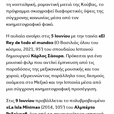
τη νοσταλγική, ρομαντική ματιά της Κούβας, το
πρόγραμμα σκιαγραφεί διαφορετικές όψεις της
σύγχρονης κοινωνίας μέσα από τον
κινηματογραφικό φακό.
Η αυλαία ανοίγει στις
5 Ιουνίου
με την ταινία
«El
Rey de todo el mundo»
(Ο Βασιλιάς όλου του
κόσμου, 2021, 95’) του σπουδαίου Ισπανού
δημιουργού
Κάρλος Σάουρα
. Πρόκειται για ένα
μουσικό φιλμ που αντλεί έμπνευση από τις
παραδόσεις της μεξικανικής μουσικής και του
χορού, εξερευνώντας παράλληλα τους δεσμούς
ανάμεσα στο Μεξικό και την Ισπανία μέσα από
μια σύγχρονη κινηματογραφική προσέγγιση.
Στις
9 Ιουνίου
προβάλλεται το πολυβραβευμένο
«La Isla Mínima»
(2014, 105’) του
Αλμπέρτο
Ροδρίγκεθ
, ένα από τα σημαντικότερα ισπανικά