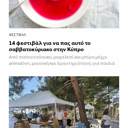
ΦΕΣΤΙΒΑΛ
14 φεστιβάλ για να πας αυτό το
σαββατοκύριακο στην Κύπρο
Από παπουτσόσυκο, μαχαλεπί και μπίρα μέχρι
animation, μουσική και δραστηριότητες για παιδιά