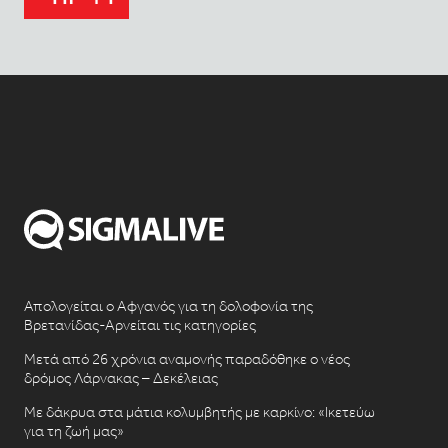
Απολογείται ο Αφγανός για τη δολοφονία της
Βρετανίδας-Αρνείται τις κατηγορίες
Μετά από 26 χρόνια αναμονής παραδόθηκε ο νέος
δρόμος Λάρνακας – Δεκέλειας
Με δάκρυα στα μάτια κολυμβητής με καρκίνο: «Ικετεύω
για τη ζωή μας»