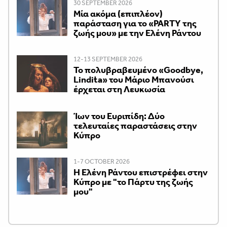
30 SEPTEMBER 2026
Μία ακόμα (επιπλέον)
παράσταση για το «PARTY της
ζωής μου» με την Ελένη Ράντου
12-13 SEPTEMBER 2026
Το πολυβραβευμένο «Goodbye,
Lindita» του Μάριο Μπανούσι
έρχεται στη Λευκωσία
Ίων του Ευριπίδη: Δύο
τελευταίες παραστάσεις στην
Κύπρο
1-7 OCTOBER 2026
H Ελένη Ράντου επιστρέφει στην
Κύπρο με "το Πάρτυ της ζωής
μου"