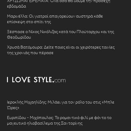
ΧΡΥΣΩΜΑΓΕΙΡΕΜΑΤΑ: Όλα όσα θα δούμε την προσεχή
εβδομάδα
Μαρινέλλα: Οι γιατροί απαγορεύουν αυστηρά κάθε
επίσκεψη στο σπίτι της
Ξέσπασε ο Νίκος Νικόλιζας κατά του Πλούταρχου και της
Θεοδωρίδου
Χρυσά Βατόμουρα: Δείτε ποιες είναι οι χειρότερες ταινίες
της χρονιάς που πέρασε
Ιεροκλής Μιχαηλίδης: Μιλάει για τον ρόλο του στις «Μπλε
Ώρες»
Ευριπίδου - Μιχόπουλος: Το ρομαντικό φιλί με φόντο το
μαγευτικό ηλιοβασίλεμα της Σαντορίνης