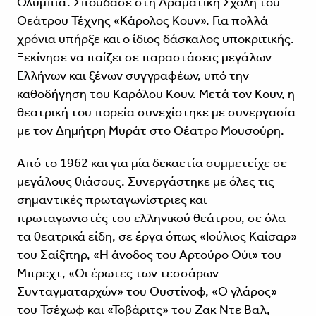
Ολυμπία. Σπούδασε στη Δραματική Σχολή του
Θεάτρου Τέχνης «Κάρολος Κουν». Για πολλά
χρόνια υπήρξε και ο ίδιος δάσκαλος υποκριτικής.
Ξεκίνησε να παίζει σε παραστάσεις μεγάλων
Ελλήνων και ξένων συγγραφέων, υπό την
καθοδήγηση του Καρόλου Κουν. Μετά τον Κουν, η
θεατρική του πορεία συνεχίστηκε με συνεργασία
με τον Δημήτρη Μυράτ στο Θέατρο Μουσούρη.
Από το 1962 και για μία δεκαετία συμμετείχε σε
μεγάλους θιάσους. Συνεργάστηκε με όλες τις
σημαντικές πρωταγωνίστριες και
πρωταγωνιστές του ελληνικού θεάτρου, σε όλα
τα θεατρικά είδη, σε έργα όπως «Ιούλιος Καίσαρ»
του Σαίξπηρ, «Η άνοδος του Αρτούρο Ούι» του
Μπρεχτ, «Οι έρωτες των τεσσάρων
Συνταγματαρχών» του Ουστίνοφ, «Ο γλάρος»
του Τσέχωφ και «Τοβάριτς» του Ζακ Ντε Βαλ,