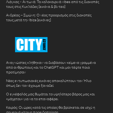
Λιάγκας - Αντωνά: Τα καλοκαιρινά vibes από τις διακοπές
τους στις Κυκλάδες [εικόνα & βίντεο]
Ανδρέας – Σιμώνη: Ο νέος προορισμός στις διακοπές
τους μετά την Ibiza [εικόνες]
Αναγνώστες κλήθηκαν να διαβάσουν κείμενα γραμμένα
από ανθρώπους και το ChatGPT και μαντέψτε ποια
προτίμησαν
Νέες εντυπωσιακές εικόνες αποκαλύπτουν τον Ήλιο
όπως δεν τον έχουμε ξαναδεί
Ο εγκέφαλός μας θυμάται το υψηλότερο βάρος μας και
«μάχεται» για να το επαναφέρει
Καιρός: Οι ώρες κατά τις οποίες θα βρίσκεται σε ισχύ η
σημερινή κίτρινη προειδοποίηση