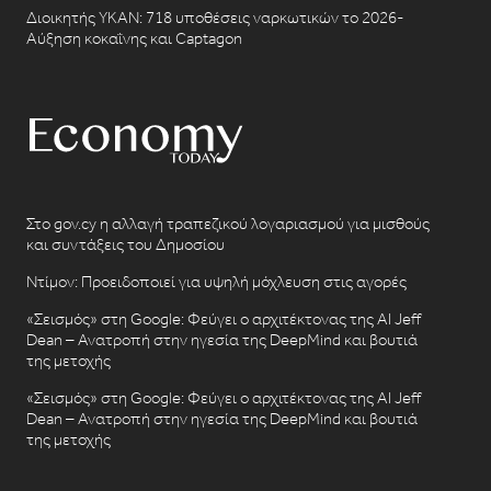
Διοικητής ΥΚΑΝ: 718 υποθέσεις ναρκωτικών το 2026-
Αύξηση κοκαΐνης και Captagon
Στο gov.cy η αλλαγή τραπεζικού λογαριασμού για μισθούς
και συντάξεις του Δημοσίου
Ντίμον: Προειδοποιεί για υψηλή μόχλευση στις αγορές
«Σεισμός» στη Google: Φεύγει ο αρχιτέκτονας της AI Jeff
Dean – Ανατροπή στην ηγεσία της DeepMind και βουτιά
της μετοχής
«Σεισμός» στη Google: Φεύγει ο αρχιτέκτονας της AI Jeff
Dean – Ανατροπή στην ηγεσία της DeepMind και βουτιά
της μετοχής