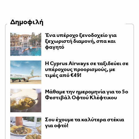
Δημοφιλή
Ένα υπέροχο ξενοδοχείο για
ξεχωριστή διαμονή, σπα και
φαγητό
H Cyprus Airways σε ταξιδεύει σε
υπέροχους προορισμούς, με
τιμές από €49!
Μάθαμε την ημερομηνία για το 5ο
Φεστιβάλ Οφτού Κλέφτικου
Σου έχουμε τα καλύτερα στέκια
για οφτό!