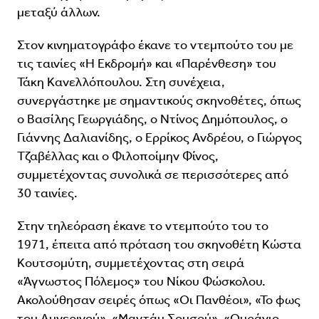
μεταξύ άλλων.
Στον κινηματογράφο έκανε το ντεμπούτο του με
τις ταινίες «Η Εκδρομή» και «Παρένθεση» του
Τάκη Κανελλόπουλου. Στη συνέχεια,
συνεργάστηκε με σημαντικούς σκηνοθέτες, όπως
ο Βασίλης Γεωργιάδης, ο Ντίνος Δημόπουλος, ο
Γιάννης Δαλιανίδης, ο Ερρίκος Ανδρέου, ο Γιώργος
Τζαβέλλας και ο Φιλοποίμην Φίνος,
συμμετέχοντας συνολικά σε περισσότερες από
30 ταινίες.
Στην τηλεόραση έκανε το ντεμπούτο του το
1971, έπειτα από πρόταση του σκηνοθέτη Κώστα
Κουτσομύτη, συμμετέχοντας στη σειρά
«Άγνωστος Πόλεμος» του Νίκου Φώσκολου.
Ακολούθησαν σειρές όπως «Οι Πανθέοι», «Το φως
του Αυγερινού», «Μαντάμ Σουσού», «Ουράνιο