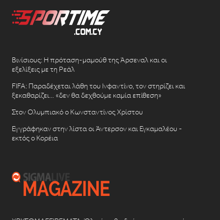
Βινίσιους: Η πρόταση-μαμούθ της Άρσεναλ και οι
εξελίξεις με τη Ρεάλ
FIFA: Παραδέχεται λάθη του Ινφαντίνο, τον στηρίζει και
ξεκαθαρίζει… «δεν θα δεχθούμε καμία επίθεση»
Στον Ολυμπιακό ο Κωνσταντίνος Χρίστου
Εγγράφηκαν στην λίστα οι Άντερσον και Εγκαμαλέου -
εκτός ο Κορέια