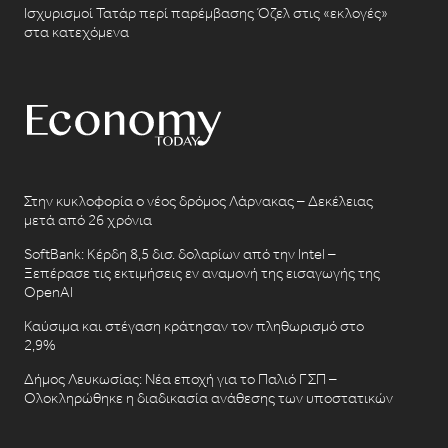
Ισχυρισμοί Τατάρ περί παρέμβασης Όζελ στις «εκλογές»
στα κατεχόμενα
Στην κυκλοφορία ο νέος δρόμος Λάρνακας – Δεκέλειας
μετά από 26 χρόνια
SoftBank: Κέρδη 8,5 δισ. δολαρίων από την Intel –
Ξεπέρασε τις εκτιμήσεις εν αναμονή της εισαγωγής της
OpenAI
Καύσιμα και στέγαση κράτησαν τον πληθωρισμό στο
2,9%
Δήμος Λευκωσίας: Νέα εποχή για το Παλιό ΓΣΠ –
Ολοκληρώθηκε η διαδικασία ανάθεσης των υποστατικών