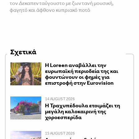
τον Δεκαπενταύγουστο με ζωντανή μουσική,
φαγητό και άφθονο κυπριακό ποτό
Σχετικά
Η Loreen αναβάλλει την
ευρωπαϊκή περιοδεία της και
φουντώνουν οι φημές για
επιστροφή στην Eurovision
14 AUGUST 2026
Η Τραχυπέδουλα ετοιμάζει τη
μεγάλη καλοκαιρινή της
χοροεσπερίδα
15 AUGUST 2026