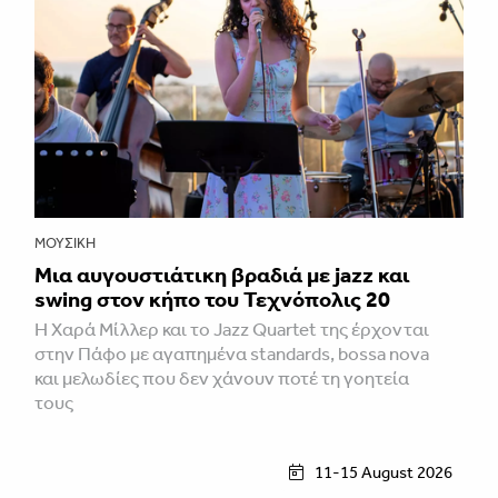
ΜΟΥΣΙΚΉ
Μια αυγουστιάτικη βραδιά με jazz και
swing στον κήπο του Τεχνόπολις 20
Η Χαρά Μίλλερ και το Jazz Quartet της έρχονται
στην Πάφο με αγαπημένα standards, bossa nova
και μελωδίες που δεν χάνουν ποτέ τη γοητεία
τους
11-15 August 2026