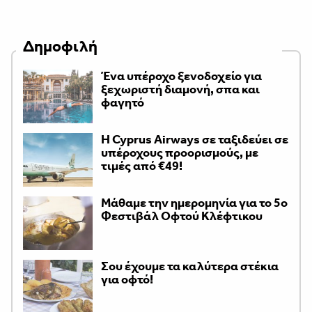
Δημοφιλή
Ένα υπέροχο ξενοδοχείο για
ξεχωριστή διαμονή, σπα και
φαγητό
H Cyprus Airways σε ταξιδεύει σε
υπέροχους προορισμούς, με
τιμές από €49!
Μάθαμε την ημερομηνία για το 5ο
Φεστιβάλ Οφτού Κλέφτικου
Σου έχουμε τα καλύτερα στέκια
για οφτό!