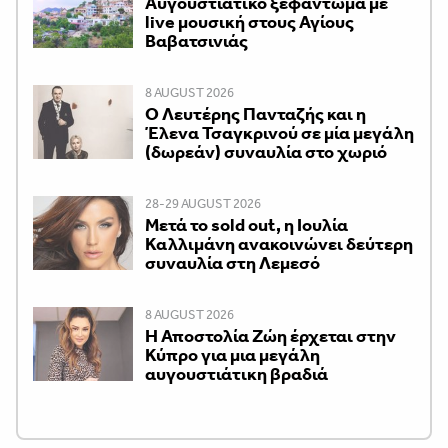
Αυγουστιάτικο ξεφάντωμα με
live μουσική στους Αγίους
Βαβατσινιάς
8 AUGUST 2026
Ο Λευτέρης Πανταζής και η
Έλενα Τσαγκρινού σε μία μεγάλη
(δωρεάν) συναυλία στο χωριό
28-29 AUGUST 2026
Μετά το sold out, η Ιουλία
Καλλιμάνη ανακοινώνει δεύτερη
συναυλία στη Λεμεσό
8 AUGUST 2026
Η Αποστολία Ζώη έρχεται στην
Κύπρο για μια μεγάλη
αυγουστιάτικη βραδιά