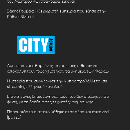
του Λάμπρου Κωνσταντάρα [εικόνα]
Σάκης Ρουβάς: Η ξεχωριστή εμπειρία που έζησε στην
Κύθνο [βίντεο]
Δύο τεράστιες θαμμένες κατασκευές πιθανόν να
αποκαλύπτουν πώς χτίστηκαν τα μνημεία των Φαραώ
Η ιστορία που συγκλόνισε την Κύπρο προβάλλεται σε
streaming ελληνικού καναλιού
Επιστήμονες δημιούργησαν ιούς που δεν υπάρχουν στη
φύση, με τη βοήθεια της τεχνητής νοημοσύνης
Παρουσιάστρια αποκοιμήθηκε στον αέρα και έγινε viral
[βίντεο]