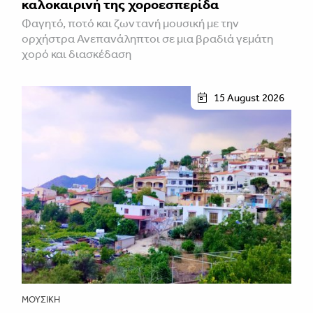
καλοκαιρινή της χοροεσπερίδα
Φαγητό, ποτό και ζωντανή μουσική με την
ορχήστρα Ανεπανάληπτοι σε μια βραδιά γεμάτη
χορό και διασκέδαση
15 August 2026
ΜΟΥΣΙΚΉ