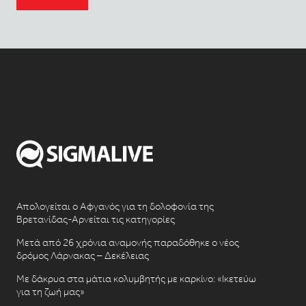
Απολογείται ο Αφγανός για τη δολοφονία της
Βρετανίδας-Αρνείται τις κατηγορίες
Μετά από 26 χρόνια αναμονής παραδόθηκε ο νέος
δρόμος Λάρνακας – Δεκέλειας
Με δάκρυα στα μάτια κολυμβητής με καρκίνο: «Ικετεύω
για τη ζωή μας»