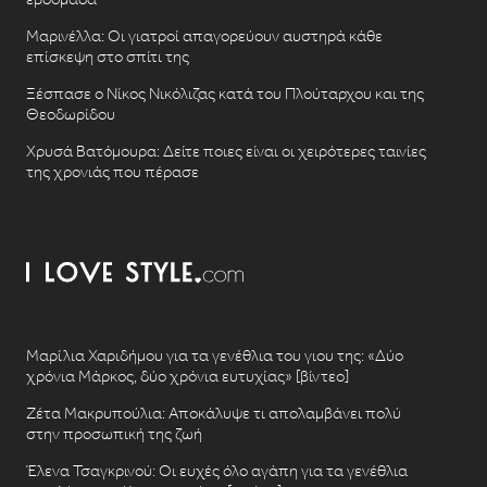
Μαρινέλλα: Οι γιατροί απαγορεύουν αυστηρά κάθε
επίσκεψη στο σπίτι της
Ξέσπασε ο Νίκος Νικόλιζας κατά του Πλούταρχου και της
Θεοδωρίδου
Χρυσά Βατόμουρα: Δείτε ποιες είναι οι χειρότερες ταινίες
της χρονιάς που πέρασε
Μαρίλια Χαριδήμου για τα γενέθλια του γιου της: «Δύο
χρόνια Μάρκος, δύο χρόνια ευτυχίας» [βίντεο]
Ζέτα Μακρυπούλια: Αποκάλυψε τι απολαμβάνει πολύ
στην προσωπική της ζωή
Έλενα Τσαγκρινού: Οι ευχές όλο αγάπη για τα γενέθλια