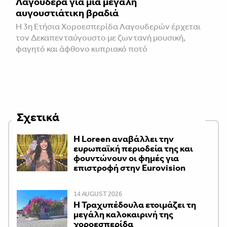
Λαγουδερά για μια μεγάλη
αυγουστιάτικη βραδιά
Η 3η Ετήσια Χοροεσπερίδα Λαγουδερών έρχεται
τον Δεκαπενταύγουστο με ζωντανή μουσική,
φαγητό και άφθονο κυπριακό ποτό
Σχετικά
Η Loreen αναβάλλει την
ευρωπαϊκή περιοδεία της και
φουντώνουν οι φημές για
επιστροφή στην Eurovision
14 AUGUST 2026
Η Τραχυπέδουλα ετοιμάζει τη
μεγάλη καλοκαιρινή της
χοροεσπερίδα