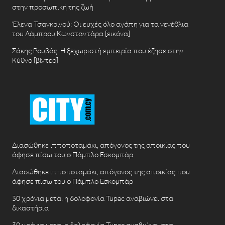
στην προσωπική της ζωή
Έλενα Τσαγκρινού: Οι ευχές όλο αγάπη για τα γενέθλια
του Λάμπρου Κωνσταντάρα [εικόνα]
Σάκης Ρουβάς: Η ξεχωριστή εμπειρία που έζησε στην
Κύθνο [βίντεο]
Διασώθηκε ιπποποταμάκι, απόγονος της αποικίας που
άφησε πίσω του ο Πάμπλο Εσκομπάρ
Διασώθηκε ιπποποταμάκι, απόγονος της αποικίας που
άφησε πίσω του ο Πάμπλο Εσκομπάρ
30 χρόνια μετά, η δολοφονία Tupac αναβιώνει στα
δικαστήρια
30 χρόνια μετά, η δολοφονία Tupac αναβιώνει στα