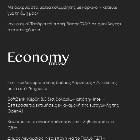
Με δάκρυα στα μάτια κολυμβητής με καρκίνο: «Ικετεύω
για τη ζωή μας»
Ισχυρισμοί Τατάρ περί παρέμβασης Όζελ στις «εκλογές»
στα κατεχόμενα
Στην κυκλοφορία ο νέος δρόμος Λάρνακας – Δεκέλειας
μετά από 26 χρόνια
SoftBank: Κέρδη 8,5 δισ. δολαρίων από την Intel –
Ξεπέρασε τις εκτιμήσεις εν αναμονή της εισαγωγής της
OpenAI
Καύσιμα και στέγαση κράτησαν τον πληθωρισμό στο
2,9%
Δήμος Λευκωσίας: Νέα εποχή για το Παλιό ΓΣΠ –