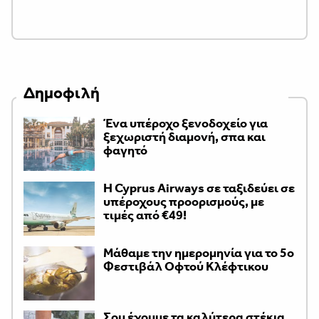
Δημοφιλή
Ένα υπέροχο ξενοδοχείο για
ξεχωριστή διαμονή, σπα και
φαγητό
H Cyprus Airways σε ταξιδεύει σε
υπέροχους προορισμούς, με
τιμές από €49!
Μάθαμε την ημερομηνία για το 5ο
Φεστιβάλ Οφτού Κλέφτικου
Σου έχουμε τα καλύτερα στέκια