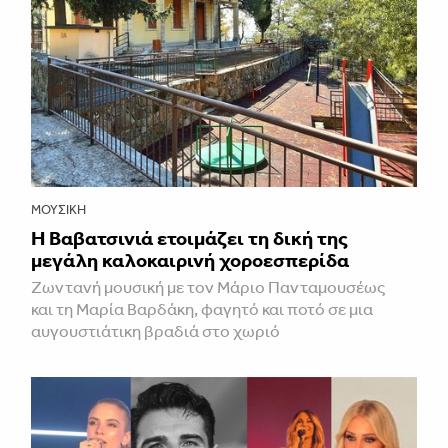
ΜΟΥΣΙΚΉ
Η Βαβατσινιά ετοιμάζει τη δική της
μεγάλη καλοκαιρινή χοροεσπερίδα
Ζωντανή μουσική με τον Μάριο Πανταμουσέως
και τη Μαρία Βαρδάκη, φαγητό και ποτό σε μια
αυγουστιάτικη βραδιά στο χωριό