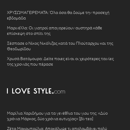
ΧΡΥΣΩΜΑΓΕΙΡΕΜΑΤΑ: Όλα όσα θα δούμε την προσεχή
εβδομάδα
Μαρινέλλα: Οι γιατροί απαγορεύουν αυστηρά κάθε
επίσκεψη στο σπίτι της
Ξέσπασε ο Νίκος Νικόλιζας κατά του Πλούταρχου και της
Θεοδωρίδου
Χρυσά Βατόμουρα: Δείτε ποιες είναι οι χειρότερες ταινίες
της χρονιάς που πέρασε
Μαρίλια Χαριδήμου για τα γενέθλια του γιου της: «Δύο
χρόνια Μάρκος, δύο χρόνια ευτυχίας» [βίντεο]
Ζέτα Μακρυπούλια: Αποκάλυψε τι απολαμβάνει πολύ