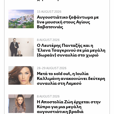
15 AUGUST 2026
Αυγουστιάτικο ξεφάντωμα με
live μουσική στους Αγίους
Βαβατσινιάς
8 AUGUST 2026
Ο Λευτέρης Πανταζής και η
Έλενα Τσαγκρινού σε μία μεγάλη
(δωρεάν) συναυλία στο χωριό
28-29 AUGUST 2026
Μετά το sold out, η Ιουλία
Καλλιμάνη ανακοινώνει δεύτερη
συναυλία στη Λεμεσό
8 AUGUST 2026
Η Αποστολία Ζώη έρχεται στην
Κύπρο για μια μεγάλη
αυγουστιάτικη βραδιά