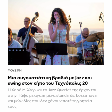
ΜΟΥΣΙΚΉ
Μια αυγουστιάτικη βραδιά με jazz και
swing στον κήπο του Τεχνόπολις 20
Η Χαρά Μίλλερ και το Jazz Quartet της έρχονται
στην Πάφο με αγαπημένα standards, bossa nova
και μελωδίες που δεν χάνουν ποτέ τη γοητεία
τους