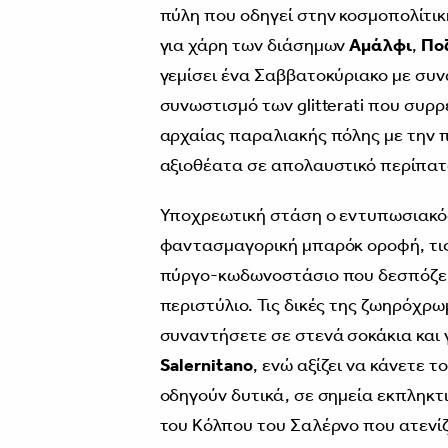
πύλη που οδηγεί στην κοσμοπολίτικ
για χάρη των διάσημων
Αμάλφι
,
Πο
γεμίσει ένα Σαββατοκύριακο με συ
συνωστισμό των glitterati που συρρ
αρχαίας παραλιακής πόλης με την π
αξιοθέατα σε απολαυστικό περίπατ
Υποχρεωτική στάση ο εντυπωσιακ
φαντασμαγορική μπαρόκ οροφή, τις
πύργο-κωδωνοστάσιο που δεσπόζει 
περιστύλιο. Τις δικές της ζωηρόχρωμ
συναντήσετε σε στενά σοκάκια και
Salernitano
, ενώ αξίζει να κάνετε
οδηγούν δυτικά, σε σημεία εκπληκτι
του Κόλπου του Σαλέρνο που ατενίζ