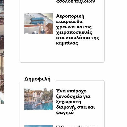
«σόλο» ταξιδιών
Αεροπορική
εταιρεία θα
χρεώνει και τις
χειραποσκευές
στα ντουλάπια της
καμπίνας
Δημοφιλή
Ένα υπέροχο
ξενοδοχείο για
ξεχωριστή
διαμονή, σπα και
φαγητό