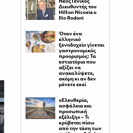
Νέος Γενικός
Διευθυντής του
Hilton Nicosia ο
Ilio Rodoni
Όταν ένα
ελληνικό
ξενοδοχείο γίνεται
γαστρονομικός
προορισμός: Τα
εστιατόρια που
αξίζει να
ανακαλύψετε,
ακόμη κι αν δεν
μένετε εκεί
«Ελευθερία,
ασφάλεια και
προσωπική
εξέλιξη» – Τι
κρύβεται πίσω
από την τάση των