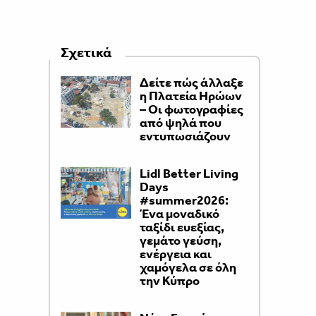
Σχετικά
Δείτε πώς άλλαξε
η Πλατεία Ηρώων
– Οι φωτογραφίες
από ψηλά που
εντυπωσιάζουν
Lidl Better Living
Days
#summer2026:
Ένα μοναδικό
ταξίδι ευεξίας,
γεμάτο γεύση,
ενέργεια και
χαμόγελα σε όλη
την Κύπρο