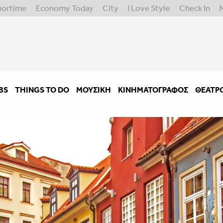
portime
Economy Today
City
I Love Style
Check In
BS
THINGS TO DO
ΜΟΥΣΙΚΉ
ΚΙΝΗΜΑΤΟΓΡΆΦΟΣ
ΘΈΑΤΡ