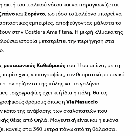
η ακτή του ιταλικού νότου και να παραγκωνίζεται
ζιτάνο
και
Σορέντο
, ωστόσο το Σαλέρνο μπορεί να
ναρπαστικές εμπειρίες, αποφεύγοντας μάλιστα το
έουν στην Costiera Amalfitana. Η μικρή κλίμακα της
λούσια ιστορία μετατρέπει την περιήγηση στα
ο.
ός
μεσαιωνικός Καθεδρικός
του 11ου αιώνα, με τη
 περίτεχνες νωπογραφίες, τον θεαματικό ρομανικό
στον ορίζοντα της πόλης και το γαλήνιο
ες τοιχογραφίες έχει κι ή ίδια η πόλη, θα τις
 γραφικούς δρόμους όπως η
Via Masuccio
 τον κόπο της ανάβασης των σκαλοπατιών που
κής θέας από ψηλά. Μαγευτική είναι και η εικόνα
ει κανείς στα 360 μέτρα πάνω από τη θάλασσα,