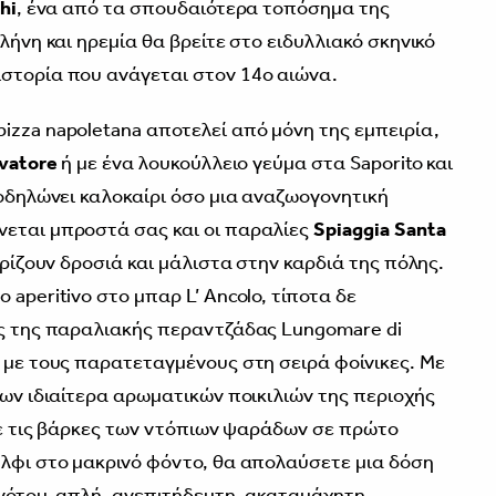
hi
, ένα από τα σπουδαιότερα τοπόσημα της
λήνη και ηρεμία θα βρείτε στο ειδυλλιακό σκηνικό
 ιστορία που ανάγεται στον 14ο αιώνα.
izza napoletana αποτελεί από μόνη της εμπειρία,
vatore
ή με ένα λουκούλλειο γεύμα στα Saporito και
ποδηλώνει καλοκαίρι όσο μια αναζωογονητική
νεται μπροστά σας και οι παραλίες
Spiaggia Santa
ρίζουν δροσιά και μάλιστα στην καρδιά της πόλης.
 aperitivo στο μπαρ L’ Ancolo, τίποτα δε
ος της παραλιακής περαντζάδας Lungomare di
e με τους παρατεταγμένους στη σειρά φοίνικες. Με
των ιδιαίτερα αρωματικών ποικιλιών της περιοχής
 με τις βάρκες των ντόπιων ψαράδων σε πρώτο
άλφι στο μακρινό φόντο, θα απολαύσετε μια δόση
ύ νότου, απλή, ανεπιτήδευτη, ακαταμάχητη.