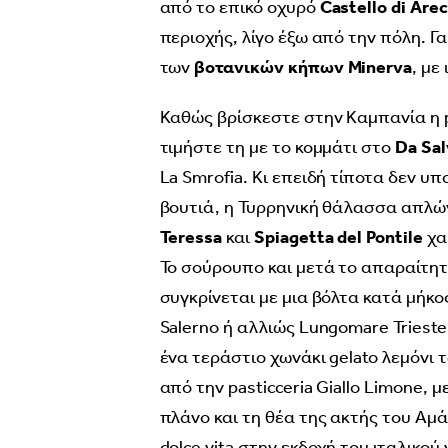
από το επικό οχυρό
Castello di Arec
περιοχής, λίγο έξω από την πόλη. Γα
των
βοτανικών κήπων Minerva
, με
Καθώς βρίσκεστε στην Kαμπανία η p
τιμήστε τη με το κομμάτι στο
Da Sal
La Smrofia. Κι επειδή τίποτα δεν υ
βουτιά, η Τυρρηνική θάλασσα απλώ
Teressa
και
Spiagetta del Pontile
χα
Το σούρουπο και μετά το απαραίτητο
συγκρίνεται με μια βόλτα κατά μήκ
Salerno ή αλλιώς Lungomare Triest
ένα τεράστιο χωνάκι gelato λεμόνι 
από την pasticceria Giallo Limone,
πλάνο και τη θέα της ακτής του Αμ
dolce vita στην εκδοχή του ιταλικο