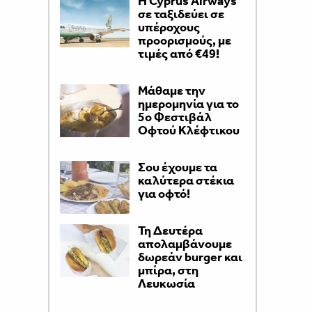
H Cyprus Airways
σε ταξιδεύει σε
υπέροχους
προορισμούς, με
τιμές από €49!
Μάθαμε την
ημερομηνία για το
5ο Φεστιβάλ
Οφτού Κλέφτικου
Σου έχουμε τα
καλύτερα στέκια
για οφτό!
Τη Δευτέρα
απολαμβάνουμε
δωρεάν burger και
μπίρα, στη
Λευκωσία