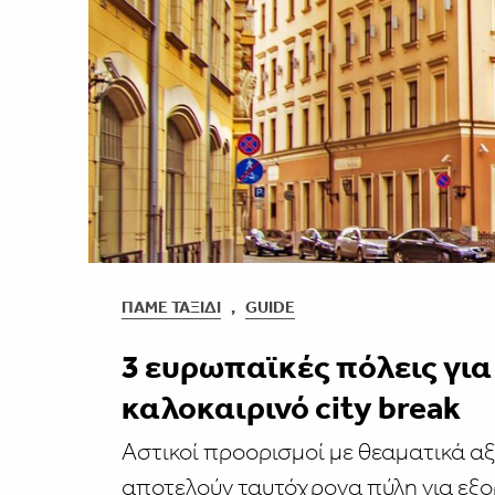
ΠΆΜΕ ΤΑΞΊΔΙ
,
GUIDE
3 ευρωπαϊκές πόλεις για
καλοκαιρινό city break
Αστικοί προορισμοί με θεαματικά α
αποτελούν ταυτόχρονα πύλη για εξο