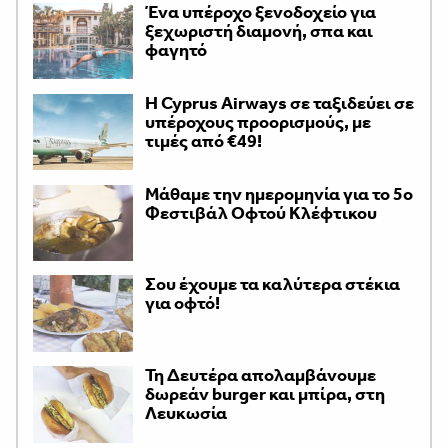
Ένα υπέροχο ξενοδοχείο για
ξεχωριστή διαμονή, σπα και
φαγητό
H Cyprus Airways σε ταξιδεύει σε
υπέροχους προορισμούς, με
τιμές από €49!
Μάθαμε την ημερομηνία για το 5ο
Φεστιβάλ Οφτού Κλέφτικου
Σου έχουμε τα καλύτερα στέκια
για οφτό!
Τη Δευτέρα απολαμβάνουμε
δωρεάν burger και μπίρα, στη
Λευκωσία