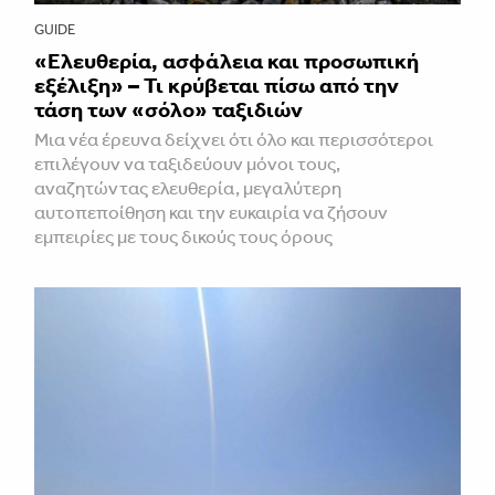
GUIDE
«Ελευθερία, ασφάλεια και προσωπική
εξέλιξη» – Τι κρύβεται πίσω από την
τάση των «σόλο» ταξιδιών
Μια νέα έρευνα δείχνει ότι όλο και περισσότεροι
επιλέγουν να ταξιδεύουν μόνοι τους,
αναζητώντας ελευθερία, μεγαλύτερη
αυτοπεποίθηση και την ευκαιρία να ζήσουν
εμπειρίες με τους δικούς τους όρους