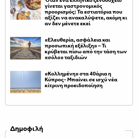
γίνεται γαστρονομικός
προορισμός: Τα εστιατόρια που
αξίζει να ανακαλύψετε, ακόμη κι
αν δεν μένετε εκεί
«Ελευθερία, ασφάλεια και
προσωπική εξέλιξη» – Τι
κρύβεται πίσω από την τάση των
«σόλο» ταξιδιών
«Κολλημένη» στα 40άρια η
Κύπρος- Μπαίνει σε ισχύ νέα
κίτρινη προειδοποίηση
Δημοφιλή