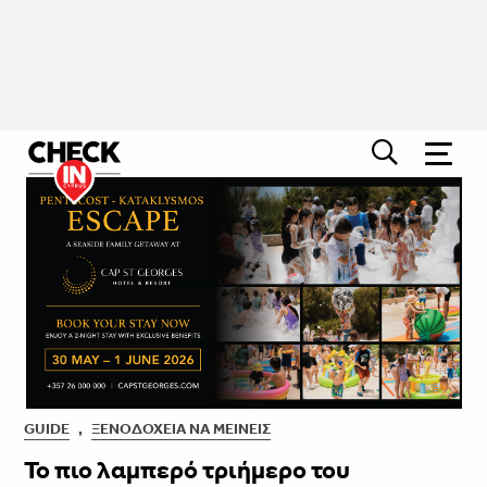
GUIDE
,
ΞΕΝΟΔΟΧΕΊΑ ΝΑ ΜΕΊΝΕΙΣ
Το πιο λαμπερό τριήμερο του