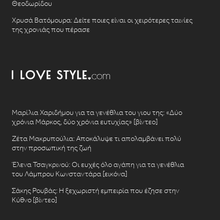
Θεοδωρίδου
Χρυσά Βατόμουρα: Δείτε ποιες είναι οι χειρότερες ταινίες
της χρονιάς που πέρασε
Μαρίλια Χαριδήμου για τα γενέθλια του γιου της: «Δύο
χρόνια Μάρκος, δύο χρόνια ευτυχίας» [βίντεο]
Ζέτα Μακρυπούλια: Αποκάλυψε τι απολαμβάνει πολύ
στην προσωπική της ζωή
Έλενα Τσαγκρινού: Οι ευχές όλο αγάπη για τα γενέθλια
του Λάμπρου Κωνσταντάρα [εικόνα]
Σάκης Ρουβάς: Η ξεχωριστή εμπειρία που έζησε στην
Κύθνο [βίντεο]