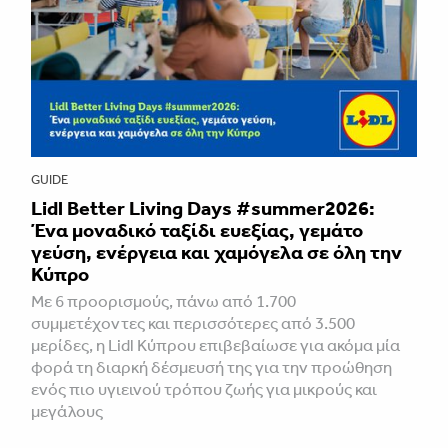
GUIDE
Lidl Better Living Days #summer2026:
Ένα μοναδικό ταξίδι ευεξίας, γεμάτο
γεύση, ενέργεια και χαμόγελα σε όλη την
Κύπρο
Με 6 προορισμούς, πάνω από 1.700
συμμετέχοντες και περισσότερες από 3.500
μερίδες, η Lidl Κύπρου επιβεβαίωσε για ακόμα μία
φορά τη διαρκή δέσμευσή της για την προώθηση
ενός πιο υγιεινού τρόπου ζωής για μικρούς και
μεγάλους