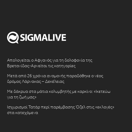
Απολογείται ο Αφγανός για τη δολοφονία της
Βρετανίδας-Αρνείται τις κατηγορίες
Μετά από 26 χρόνια αναμονής παραδόθηκε ο νέος
δρόμος Λάρνακας – Δεκέλειας
Με δάκρυα στα μάτια κολυμβητής με καρκίνο: «Ικετεύω
για τη ζωή μας»
Ισχυρισμοί Τατάρ περί παρέμβασης Όζελ στις «εκλογές»
στα κατεχόμενα