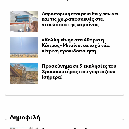
Αεροπορική εταιρεία θα χρεώνει
και τις χειραποσκευές στα
ντουλάπια της καμπίνας
«Κολλημένη» στα 40άρια η
Κύπρος- Μπαίνει σε ισχύ νέα
κίτρινη προειδοποίηση
Προσκύνημα σε 5 εκκλησίες του
Χρυσοσωτήρος που γιορτάζουν
(σήμερα)
Δημοφιλή