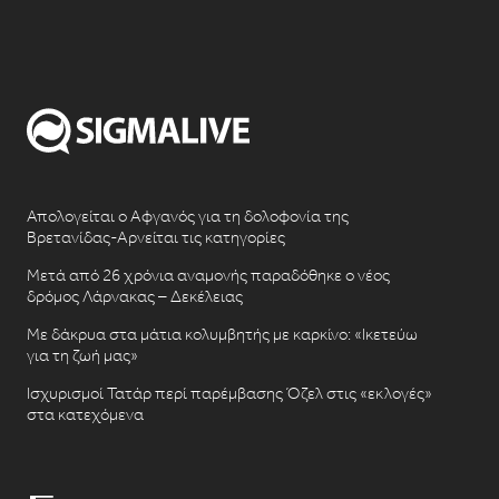
Απολογείται ο Αφγανός για τη δολοφονία της
Βρετανίδας-Αρνείται τις κατηγορίες
Μετά από 26 χρόνια αναμονής παραδόθηκε ο νέος
δρόμος Λάρνακας – Δεκέλειας
Με δάκρυα στα μάτια κολυμβητής με καρκίνο: «Ικετεύω
για τη ζωή μας»
Ισχυρισμοί Τατάρ περί παρέμβασης Όζελ στις «εκλογές»
στα κατεχόμενα