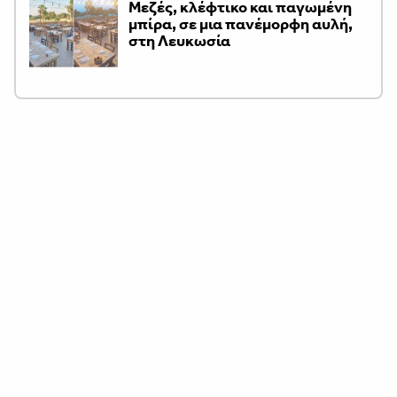
Μεζές, κλέφτικο και παγωμένη
μπίρα, σε μια πανέμορφη αυλή,
στη Λευκωσία