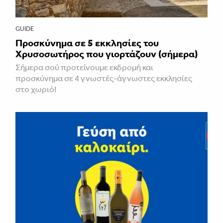
GUIDE
Προσκύνημα σε 5 εκκλησίες του
Χρυσοσωτήρος που γιορτάζουν (σήμερα)
Σήμερα σού προτείνουμε εκδρομή και
προσκύνημα σε 4 γνωστές-άγνωστες εκκλησίες
στο χωριό!