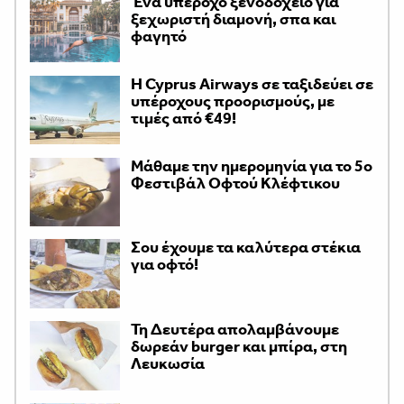
Ένα υπέροχο ξενοδοχείο για
ξεχωριστή διαμονή, σπα και
φαγητό
H Cyprus Airways σε ταξιδεύει σε
υπέροχους προορισμούς, με
τιμές από €49!
Μάθαμε την ημερομηνία για το 5ο
Φεστιβάλ Οφτού Κλέφτικου
Σου έχουμε τα καλύτερα στέκια
για οφτό!
Τη Δευτέρα απολαμβάνουμε
δωρεάν burger και μπίρα, στη
Λευκωσία