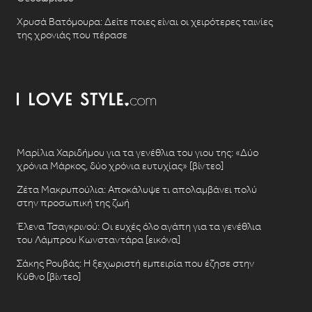
Χρυσά Βατόμουρα: Δείτε ποιες είναι οι χειρότερες ταινίες
της χρονιάς που πέρασε
Μαρίλια Χαριδήμου για τα γενέθλια του γιου της: «Δύο
χρόνια Μάρκος, δύο χρόνια ευτυχίας» [βίντεο]
Ζέτα Μακρυπούλια: Αποκάλυψε τι απολαμβάνει πολύ
στην προσωπική της ζωή
Έλενα Τσαγκρινού: Οι ευχές όλο αγάπη για τα γενέθλια
του Λάμπρου Κωνσταντάρα [εικόνα]
Σάκης Ρουβάς: Η ξεχωριστή εμπειρία που έζησε στην
Κύθνο [βίντεο]