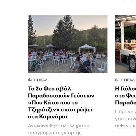
ΦΕΣΤΙΒΑΛ
ΦΕΣΤΙΒΑΛ
Το 2ο Φεστιβάλ
Η Γιόλο
Παραδοσιακών Γεύσεων
στο Φε
«Που Κάτω που το
Παραδο
Τζηρύτζιν» επιστρέφει
Πάμε να 
στα Καμινάρια
γαστρονο
Ανακοινώθηκε ολόκληρο το
αυθεντικ
πρόγραμμα της γιορτής