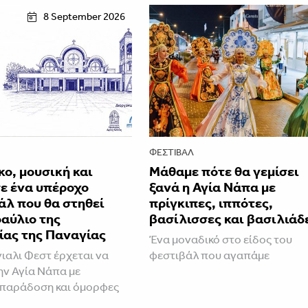
8 September 2026
ΦΕΣΤΙΒΑΛ
ο, μουσική και
Μάθαμε πότε θα γεμίσει
ε ένα υπέροχο
ξανά η Αγία Νάπα με
άλ που θα στηθεί
πρίγκιπες, ιππότες,
αύλιο της
βασίλισσες και βασιλιάδ
ίας της Παναγίας
Ένα μοναδικό στο είδος του
ιαλι Φεστ έρχεται να
φεστιβάλ που αγαπάμε
την Αγία Νάπα με
 παράδοση και όμορφες