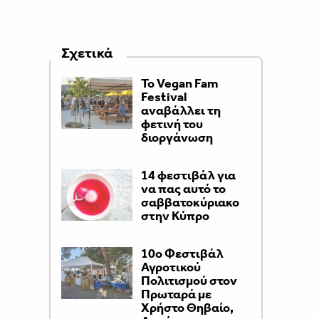
Σχετικά
Το Vegan Fam
Festival
αναβάλλει τη
φετινή του
διοργάνωση
14 φεστιβάλ για
να πας αυτό το
σαββατοκύριακο
στην Κύπρο
10ο Φεστιβάλ
Αγροτικού
Πολιτισμού στον
Πρωταρά με
Χρήστο Θηβαίο,