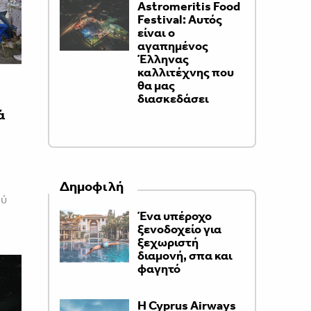
Astromeritis Food
Festival: Αυτός
είναι ο
αγαπημένος
Έλληνας
καλλιτέχνης που
θα μας
διασκεδάσει
ά
Δημοφιλή
ού
Ένα υπέροχο
ξενοδοχείο για
ξεχωριστή
διαμονή, σπα και
φαγητό
H Cyprus Airways