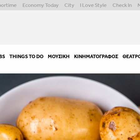
portime
Economy Today
City
I Love Style
Check In
BS
THINGS TO DO
ΜΟΥΣΙΚΉ
ΚΙΝΗΜΑΤΟΓΡΆΦΟΣ
ΘΈΑΤΡ