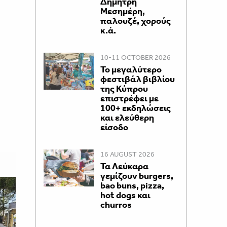
Δημήτρη
Μεσημέρη,
παλουζέ, χορούς
κ.ά.
10-11 OCTOBER 2026
Το μεγαλύτερο
φεστιβάλ βιβλίου
της Κύπρου
επιστρέφει με
100+ εκδηλώσεις
και ελεύθερη
είσοδο
16 AUGUST 2026
Τα Λεύκαρα
γεμίζουν burgers,
bao buns, pizza,
hot dogs και
churros