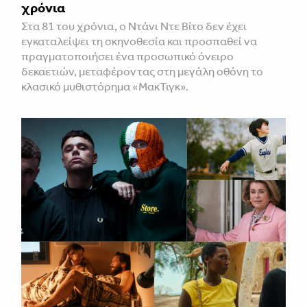
χρόνια
Στα 81 του χρόνια, ο Ντάνι Ντε Βίτο δεν έχει
εγκαταλείψει τη σκηνοθεσία και προσπαθεί να
πραγματοποιήσει ένα προσωπικό όνειρο
δεκαετιών, μεταφέροντας στη μεγάλη οθόνη το
κλασικό μυθιστόρημα «ΜακΤιγκ».