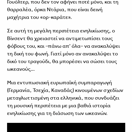
Γουόλτερ, που δεν τον αφήνει ποτέ μόνο, και τη
θαρραλέα, όρκα Ντάρια, που είναι δεινή
μαχήτρια του «ορ-καράτε».
Σε αυτή τη μεγάλη περιπέτεια ενηλικίωσης, ο
Βίνσεντ θα χρειαστεί να αντιμετωπίσει τους
φόβους του, και –πάνω απ’ όλα– να ανακαλύψει
τη δική του φωνή. Γιατί μόνο αν ανακαλύψει το
δικό του τραγούδι, θα μπορέσει να σώσει τους
ωκεανούς…
Μια εντυπωσιακή ευρωπαϊκή συμπαραγωγή
(Γερμανία, Τσεχία, Καναδάς) κινουμένων σχεδίων
μεταγλωττισμένη στα ελληνικά, που συνδυάζει
τη μουσική περιπέτεια με μια βαθιά ιστορία
ενηλικίωσης για τη διάσωση των ωκεανών.