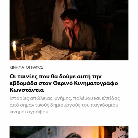
ΚΙΝΗΜΑΤΟΓΡΆΦΟΣ
Οι ταινίες που θα δούμε αυτή την
εβδομάδα στον Θερινό Κινηματογράφο
Κωνστάντια
Ιστορίες απώλειας, μνήμης, πολέμου και ελπίδας
από σημαντικούς δημιουργούς του παγκόσμιου
κινηματογράφου