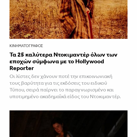
ΚΙΝΗΜΑΤΟΓΡΆΦΟΣ
Τα 25 καλύτερα Ντοκιμαντέρ όλων των
εποχών σύμφωνα με το Hollywood
Reporter
Οι λίστες δεν χάνουν ποτέ την επικοινωνιακή
τους βαρύτητα για τις εκδόσεις του ειδικού
Τύπου, σειρά παίρνει το παραγνωρισμένο και
υποτιμημένο ακαδημαϊκά είδος του Ντοκιμαντέρ.