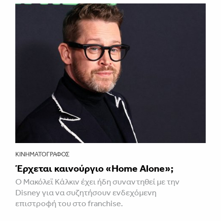
ΚΙΝΗΜΑΤΟΓΡΆΦΟΣ
Έρχεται καινούργιο «Home Alone»;
Ο Μακόλεϊ Κάλκιν έχει ήδη συναντηθεί με την
Disney για να συζητήσουν ενδεχόμενη
επιστροφή του στο franchise.