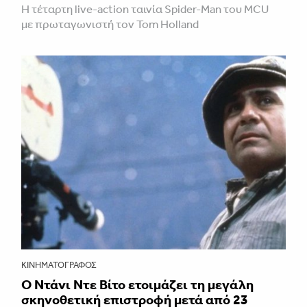
Η τέταρτη live-action ταινία Spider-Man του MCU
με πρωταγωνιστή τον Tom Holland
ΚΙΝΗΜΑΤΟΓΡΆΦΟΣ
Ο Ντάνι Ντε Βίτο ετοιμάζει τη μεγάλη
σκηνοθετική επιστροφή μετά από 23