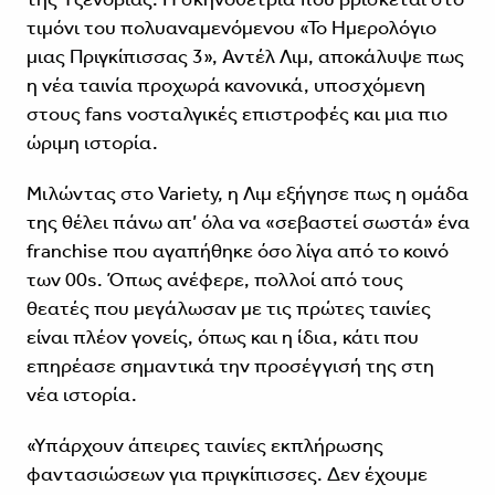
τιμόνι του πολυαναμενόμενου «Το Ημερολόγιο
μιας Πριγκίπισσας 3», Αντέλ Λιμ, αποκάλυψε πως
η νέα ταινία προχωρά κανονικά, υποσχόμενη
στους fans νοσταλγικές επιστροφές και μια πιο
ώριμη ιστορία.
Μιλώντας στο Variety, η Λιμ εξήγησε πως η ομάδα
της θέλει πάνω απ’ όλα να «σεβαστεί σωστά» ένα
franchise που αγαπήθηκε όσο λίγα από το κοινό
των 00s. Όπως ανέφερε, πολλοί από τους
θεατές που μεγάλωσαν με τις πρώτες ταινίες
είναι πλέον γονείς, όπως και η ίδια, κάτι που
επηρέασε σημαντικά την προσέγγισή της στη
νέα ιστορία.
«Υπάρχουν άπειρες ταινίες εκπλήρωσης
φαντασιώσεων για πριγκίπισσες. Δεν έχουμε