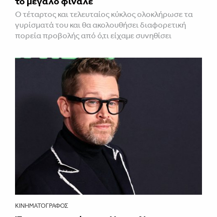
το μεγάλο φινάλε
Ο τέταρτος και τελευταίος κύκλος ολοκλήρωσε τα
γυρίσματά του και θα ακολουθήσει διαφορετική
πορεία προβολής από ό,τι είχαμε συνηθίσει
ΚΙΝΗΜΑΤΟΓΡΆΦΟΣ