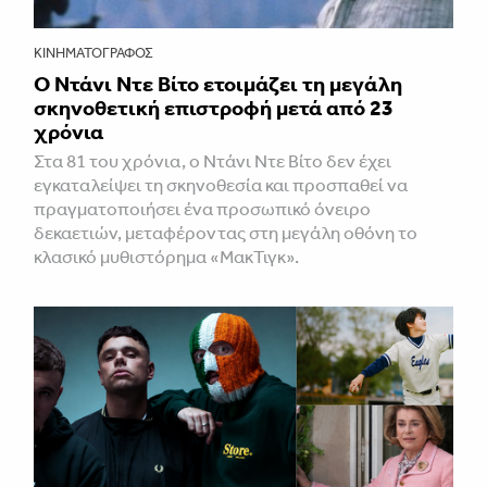
ΚΙΝΗΜΑΤΟΓΡΆΦΟΣ
Ο Ντάνι Ντε Βίτο ετοιμάζει τη μεγάλη
σκηνοθετική επιστροφή μετά από 23
χρόνια
Στα 81 του χρόνια, ο Ντάνι Ντε Βίτο δεν έχει
εγκαταλείψει τη σκηνοθεσία και προσπαθεί να
πραγματοποιήσει ένα προσωπικό όνειρο
δεκαετιών, μεταφέροντας στη μεγάλη οθόνη το
κλασικό μυθιστόρημα «ΜακΤιγκ».