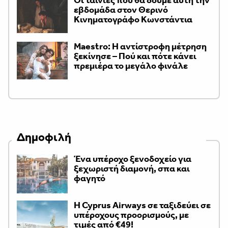
Οι ταινίες που θα δούμε αυτή την
εβδομάδα στον Θερινό
Κινηματογράφο Κωνστάντια
Maestro: Η αντίστροφη μέτρηση
ξεκίνησε – Πού και πότε κάνει
πρεμιέρα το μεγάλο φινάλε
Δημοφιλή
Ένα υπέροχο ξενοδοχείο για
ξεχωριστή διαμονή, σπα και
φαγητό
H Cyprus Airways σε ταξιδεύει σε
υπέροχους προορισμούς, με
τιμές από €49!