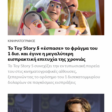
ΚΙΝΗΜΑΤΟΓΡΆΦΟΣ
Το Toy Story 5 «έσπασε» το φράγμα του
1 δισ. και έγινε η μεγαλύτερη
εισπρακτική επιτυχία της χρονιάς
Το Toy Story 5 συνεχίζει την εντυπωσιακή πορεία
του στις κινηματογραφικές αίθουσες,
ξεπερνώντας το ορόσημο του 1 δισεκατομμυρίου
δολαρίων σε παγκόσμιες εισπράξεις