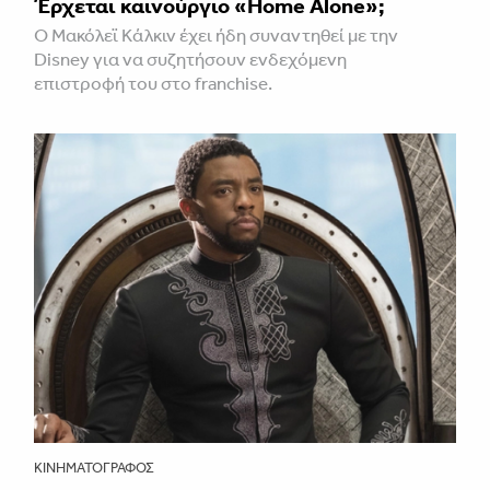
Έρχεται καινούργιο «Home Alone»;
Ο Μακόλεϊ Κάλκιν έχει ήδη συναντηθεί με την
Disney για να συζητήσουν ενδεχόμενη
επιστροφή του στο franchise.
ΚΙΝΗΜΑΤΟΓΡΆΦΟΣ