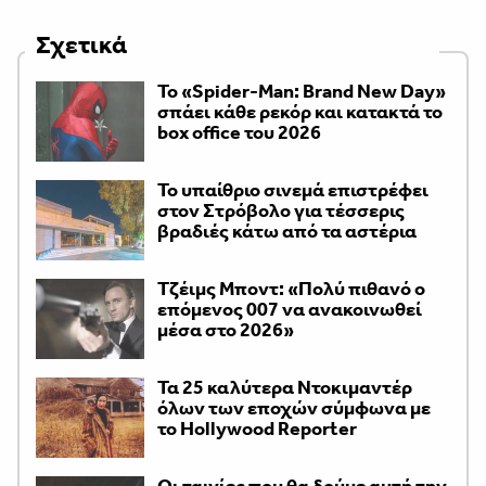
Σχετικά
Το «Spider-Man: Brand New Day»
σπάει κάθε ρεκόρ και κατακτά το
box office του 2026
Το υπαίθριο σινεμά επιστρέφει
στον Στρόβολο για τέσσερις
βραδιές κάτω από τα αστέρια
Τζέιμς Μποντ: «Πολύ πιθανό ο
επόμενος 007 να ανακοινωθεί
μέσα στο 2026»
Τα 25 καλύτερα Ντοκιμαντέρ
όλων των εποχών σύμφωνα με
το Hollywood Reporter