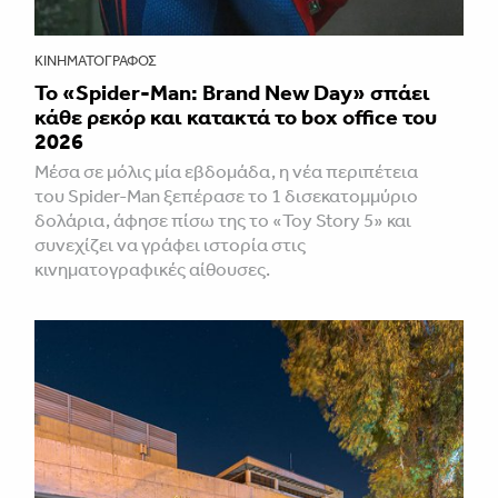
ΚΙΝΗΜΑΤΟΓΡΆΦΟΣ
Το «Spider-Man: Brand New Day» σπάει
κάθε ρεκόρ και κατακτά το box office του
2026
Μέσα σε μόλις μία εβδομάδα, η νέα περιπέτεια
του Spider-Man ξεπέρασε το 1 δισεκατομμύριο
δολάρια, άφησε πίσω της το «Toy Story 5» και
συνεχίζει να γράφει ιστορία στις
κινηματογραφικές αίθουσες.