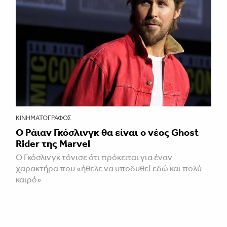
ΚΙΝΗΜΑΤΟΓΡΆΦΟΣ
Ο Ράιαν Γκόσλινγκ θα είναι ο νέος Ghost
Rider της Marvel
Ο Γκόσλινγκ τόνισε ότι πρόκειται για έναν
χαρακτήρα που «ήθελε να υποδυθεί εδώ και πολύ
καιρό»