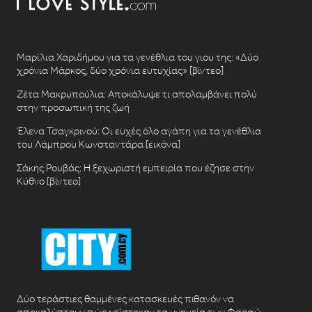
Μαρίλια Χαριδήμου για τα γενέθλια του γιου της: «Δύο
χρόνια Μάρκος, δύο χρόνια ευτυχίας» [βίντεο]
Ζέτα Μακρυπούλια: Αποκάλυψε τι απολαμβάνει πολύ
στην προσωπική της ζωή
Έλενα Τσαγκρινού: Οι ευχές όλο αγάπη για τα γενέθλια
του Λάμπρου Κωνσταντάρα [εικόνα]
Σάκης Ρουβάς: Η ξεχωριστή εμπειρία που έζησε στην
Κύθνο [βίντεο]
Δύο τεράστιες θαμμένες κατασκευές πιθανόν να
αποκαλύπτουν πώς χτίστηκαν τα μνημεία των Φαραώ