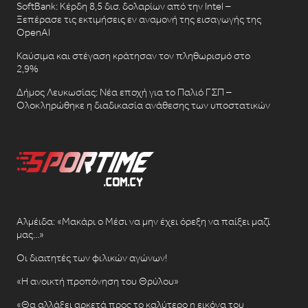
SoftBank: Κέρδη 8,5 δισ. δολαρίων από την Intel –
Ξεπέρασε τις εκτιμήσεις εν αναμονή της εισαγωγής της
OpenAI
Καύσιμα και στέγαση κράτησαν τον πληθωρισμό στο
2,9%
Δήμος Λευκωσίας: Νέα εποχή για το Παλιό ΓΣΠ –
Ολοκληρώθηκε η διαδικασία ανάθεσης των υποστατικών
Αλμέιδα: «Μακάρι ο Μέσι να μην έχει όρεξη να παίξει μαζί
μας…»
Οι διαιτητές των φιλικών αγώνων!
«Η ανοικτή προπόνηση του Θρύλου»
«Θα αλλάξει αρκετά προς το καλύτερο η εικόνα του