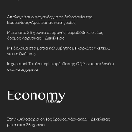
Απολογείται ο Αφγανός για τη δολοφονία της
Βρετανίδας-Αρνείται τις κατηγορίες
Μετά από 26 χρόνια αναμονής παραδόθηκε ο νέος
δρόμος Λάρνακας – Δεκέλειας
Με δάκρυα στα μάτια κολυμβητής με καρκίνο: «Ικετεύω
για τη ζωή μας»
Ισχυρισμοί Τατάρ περί παρέμβασης Όζελ στις «εκλογές»
στα κατεχόμενα
Στην κυκλοφορία ο νέος δρόμος Λάρνακας – Δεκέλειας
μετά από 26 χρόνια