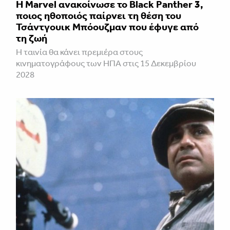
Η Marvel ανακοίνωσε το Black Panther 3,
ποιος ηθοποιός παίρνει τη θέση του
Τσάντγουικ Μπόουζμαν που έφυγε από
τη ζωή
Η ταινία θα κάνει πρεμιέρα στους
κινηματογράφους των ΗΠΑ στις 15 Δεκεμβρίου
2028