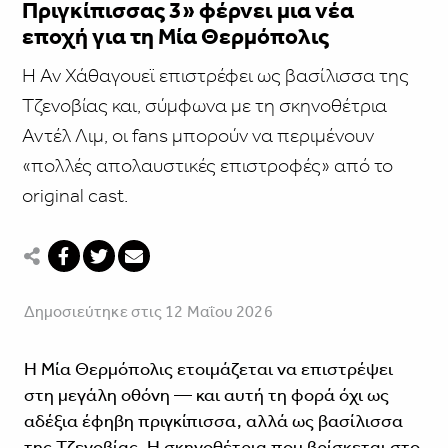
Πριγκίπισσας 3» φέρνει μια νέα
εποχή για τη Μία Θερμόπολις
Η Αν Χάθαγουεϊ επιστρέφει ως βασίλισσα της
Τζενοβίας και, σύμφωνα με τη σκηνοθέτρια
Αντέλ Λιμ, οι fans μπορούν να περιμένουν
«πολλές απολαυστικές επιστροφές» από το
original cast.
Δημοσιεύτηκε στις 12 Μαΐου 2026
Η Μία Θερμόπολις ετοιμάζεται να επιστρέψει
στη μεγάλη οθόνη — και αυτή τη φορά όχι ως
αδέξια έφηβη πριγκίπισσα, αλλά ως βασίλισσα
της Τζενοβίας. Η σκηνοθέτρια που βρίσκεται στο