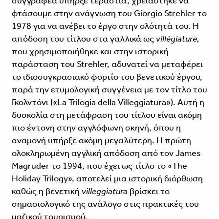
συγγραφέα υπήρξε τεράστια, χρειάστηκε να
φτάσουμε στην ανάγνωση του Giorgio Strehler το
1978 για να ανέβει το έργο στην ολότητά του. Η
απόδοση του τίτλου στα γαλλικά ως
villégiature,
που χρησιμοποιήθηκε και στην ιστορική
παράσταση του Strehler, αδυνατεί να μεταφέρει
το ιδιοσυγκρασιακό φορτίο του βενετικού έργου,
παρά την ετυμολογική συγγένεια με τον τίτλο του
Γκολντόνι («La Trilogia della Villeggiatura»). Αυτή η
δυσκολία στη μετάφραση του τίτλου είναι ακόμη
πιο έντονη στην αγγλόφωνη σκηνή, όπου η
αναμονή υπήρξε ακόμη μεγαλύτερη. Η πρώτη
ολοκληρωμένη αγγλική απόδοση από τον James
Magruder το 1994, που έχει ως τίτλο το «The
Holiday Trilogy», αποτελεί μια ιστορική διόρθωση
καθώς η βενετική
villeggiatura
βρίσκει το
σημασιολογικό της ανάλογο στις πρακτικές του
μαζικού τουρισμού.