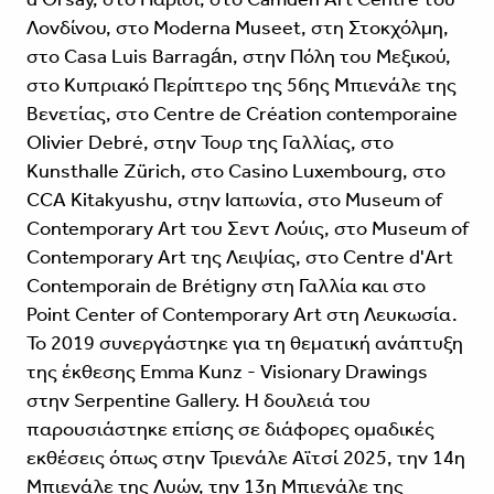
Λονδίνου, στο Moderna Museet, στη Στοκχόλμη,
στο Casa Luis Barragán, στην Πόλη του Μεξικού,
στο Κυπριακό Περίπτερο της 56ης Μπιενάλε της
Βενετίας, στο Centre de Création contemporaine
Olivier Debré, στην Τουρ της Γαλλίας, στο
Kunsthalle Zürich, στο Casino Luxembourg, στο
CCA Kitakyushu, στην Ιαπωνία, στο Museum of
Contemporary Art του Σεντ Λούις, στο Museum of
Contemporary Art της Λειψίας, στο Centre d'Art
Contemporain de Brétigny στη Γαλλία και στο
Point Center of Contemporary Art στη Λευκωσία.
Το 2019 συνεργάστηκε για τη θεματική ανάπτυξη
της έκθεσης Emma Kunz - Visionary Drawings
στην Serpentine Gallery. Η δουλειά του
παρουσιάστηκε επίσης σε διάφορες ομαδικές
εκθέσεις όπως στην Τριενάλε Αϊτσί 2025, την 14η
Μπιενάλε της Λυών, την 13η Μπιενάλε της