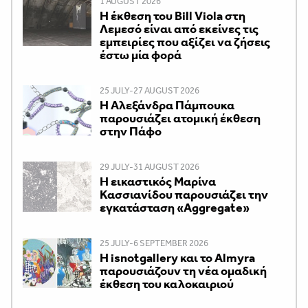
1 AUGUST 2026
Η έκθεση του Bill Viola στη
Λεμεσό είναι από εκείνες τις
εμπειρίες που αξίζει να ζήσεις
έστω μία φορά
25 JULY-27 AUGUST 2026
Η Αλεξάνδρα Πάμπουκα
παρουσιάζει ατομική έκθεση
στην Πάφο
29 JULY-31 AUGUST 2026
Η εικαστικός Μαρίνα
Κασσιανίδου παρουσιάζει την
εγκατάσταση «Aggregate»
25 JULY-6 SEPTEMBER 2026
Η isnotgallery και το Almyra
παρουσιάζουν τη νέα ομαδική
έκθεση του καλοκαιριού