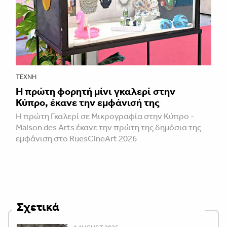
ΤΈΧΝΗ
H πρώτη φορητή μίνι γκαλερί στην
Κύπρο, έκανε την εμφάνισή της
Η πρώτη Γκαλερί σε Μικρογραφία στην Κύπρο -
Maison des Arts έκανε την πρώτη της δημόσια της
εμφάνιση στο RuesCineArt 2026
Σχετικά