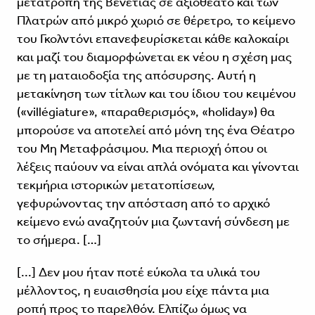
μετατροπή της Βενετίας σε αξιοθέατο και των
Πλατρών από μικρό χωριό σε θέρετρο, το κείμενο
του Γκολντόνι επανεφευρίσκεται κάθε καλοκαίρι
και μαζί του διαμορφώνεται εκ νέου η σχέση μας
με τη ματαιοδοξία της απόσυρσης. Αυτή η
μετακίνηση των τίτλων και του ίδιου του κειμένου
(«villégiature», «παραθερισμός», «holiday») θα
μπορούσε να αποτελεί από μόνη της ένα Θέατρο
του Μη Μεταφράσιμου. Μια περιοχή όπου οι
λέξεις παύουν να είναι απλά ονόματα και γίνονται
τεκμήρια ιστορικών μετατοπίσεων,
γεφυρώνοντας την απόσταση από το αρχικό
κείμενο ενώ αναζητούν μια ζωντανή σύνδεση με
το σήμερα. […]
[...] Δεν μου ήταν ποτέ εύκολα τα υλικά του
μέλλοντος, η ευαισθησία μου είχε πάντα μια
ροπή προς το παρελθόν. Ελπίζω όμως να