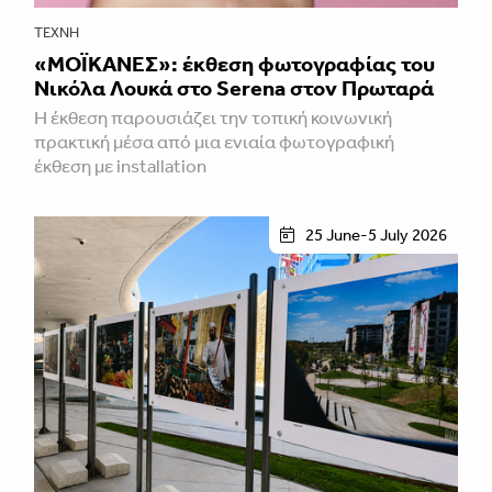
ΤΈΧΝΗ
«ΜΟΪΚΑΝΕΣ»: έκθεση φωτογραφίας του
Νικόλα Λουκά στο Serena στον Πρωταρά
H έκθεση παρουσιάζει την τοπική κοινωνική
πρακτική μέσα από μια ενιαία φωτογραφική
έκθεση με installation
25 June-5 July 2026