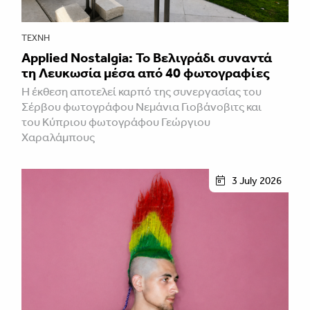
ΤΈΧΝΗ
Applied Nostalgia: Το Βελιγράδι συναντά
τη Λευκωσία μέσα από 40 φωτογραφίες
Η έκθεση αποτελεί καρπό της συνεργασίας του
Σέρβου φωτογράφου Νεμάνια Γιοβάνοβιτς και
του Κύπριου φωτογράφου Γεώργιου
Χαραλάμπους
3 July 2026