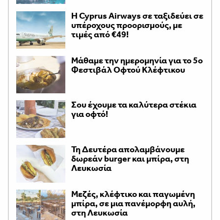
H Cyprus Airways σε ταξιδεύει σε
υπέροχους προορισμούς, με
τιμές από €49!
Μάθαμε την ημερομηνία για το 5ο
Φεστιβάλ Οφτού Κλέφτικου
Σου έχουμε τα καλύτερα στέκια
για οφτό!
Τη Δευτέρα απολαμβάνουμε
δωρεάν burger και μπίρα, στη
Λευκωσία
Μεζές, κλέφτικο και παγωμένη
μπίρα, σε μια πανέμορφη αυλή,
στη Λευκωσία