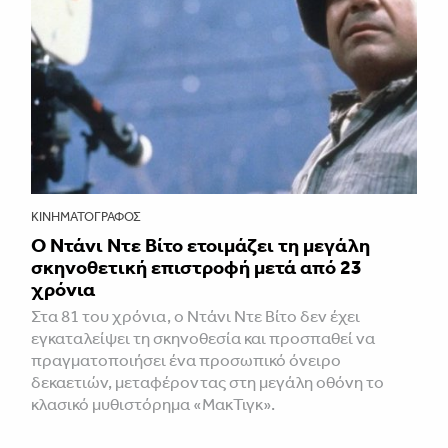
ΚΙΝΗΜΑΤΟΓΡΆΦΟΣ
Ο Ντάνι Ντε Βίτο ετοιμάζει τη μεγάλη
σκηνοθετική επιστροφή μετά από 23
χρόνια
Στα 81 του χρόνια, ο Ντάνι Ντε Βίτο δεν έχει
εγκαταλείψει τη σκηνοθεσία και προσπαθεί να
πραγματοποιήσει ένα προσωπικό όνειρο
δεκαετιών, μεταφέροντας στη μεγάλη οθόνη το
κλασικό μυθιστόρημα «ΜακΤιγκ».