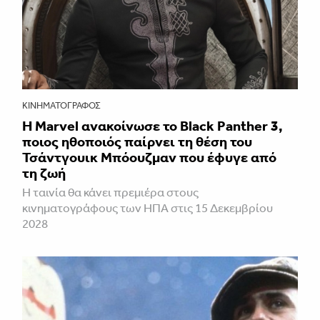
ΚΙΝΗΜΑΤΟΓΡΆΦΟΣ
Η Marvel ανακοίνωσε το Black Panther 3,
ποιος ηθοποιός παίρνει τη θέση του
Τσάντγουικ Μπόουζμαν που έφυγε από
τη ζωή
Η ταινία θα κάνει πρεμιέρα στους
κινηματογράφους των ΗΠΑ στις 15 Δεκεμβρίου
2028