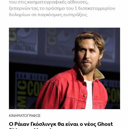
του στις κινηματογραφικές αίθουσες,
ξεπερνώντας το ορόσημο του 1 δισεκατομμυρίου
δολαρίων σε παγκόσμιες εισπράξεις
ΚΙΝΗΜΑΤΟΓΡΆΦΟΣ
Ο Ράιαν Γκόσλινγκ θα είναι ο νέος Ghost