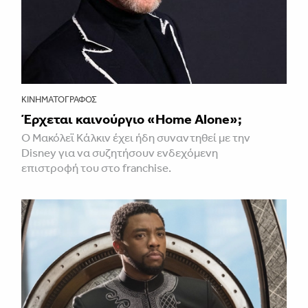
ΚΙΝΗΜΑΤΟΓΡΆΦΟΣ
Έρχεται καινούργιο «Home Alone»;
Ο Μακόλεϊ Κάλκιν έχει ήδη συναντηθεί με την
Disney για να συζητήσουν ενδεχόμενη
επιστροφή του στο franchise.