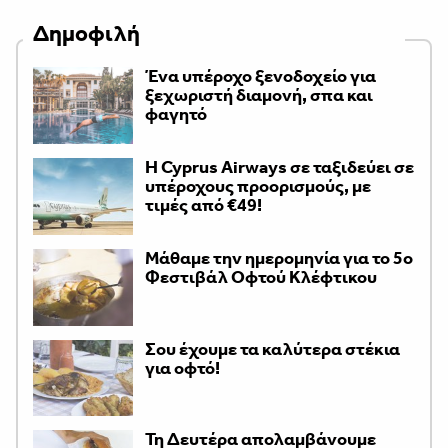
Δημοφιλή
Ένα υπέροχο ξενοδοχείο για
ξεχωριστή διαμονή, σπα και
φαγητό
H Cyprus Airways σε ταξιδεύει σε
υπέροχους προορισμούς, με
τιμές από €49!
Μάθαμε την ημερομηνία για το 5ο
Φεστιβάλ Οφτού Κλέφτικου
Σου έχουμε τα καλύτερα στέκια
για οφτό!
Τη Δευτέρα απολαμβάνουμε