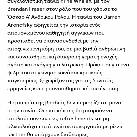
συγκλονιστική ταινία «The Whale», με τον
Brendan Fraser στον ρόλο που του χάρισε το
Όσκαρ Α’ Ανδρικού Ρόλου. Η ταινία του Darren
Aronofsky αφηγείται την ιστορία ενός
απομονωμένου καθηγητή αγγλικών που
προσπαθεί να επανασυνδεθεί με την
αποξενωμένη κόρη του, σε μια βαθιά ανθρώπινη
και συναισθηματική διαδρομή γεμάτη ενοχές,
αγάπη και ανάγκη για λύτρωση. Πρόκειται για ένα
φιλμ που συγκίνησε κοινό και κριτικούς
παγκοσμίως, ξεχωρίζοντας για τις δυνατές
ερμηνείες και τη συναισθηματική του ένταση.
Η εμπειρία της βραδιάς δεν περιορίζεται μόνο
στην ταινία. Οι επισκέπτες θα μπορούν να
απολαύσουν snacks, refreshments και μη
αλκοολούχα ποτά, ενώ σε συνεργασία με pizza
partner θα υπάρχουν διαθέσιμες