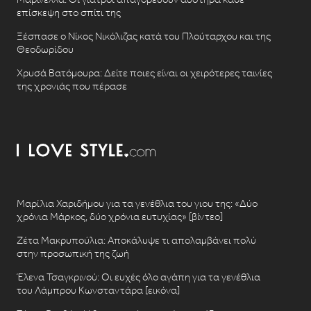
επίσκεψη στο σπίτι της
Ξέσπασε ο Νίκος Νικόλιζας κατά του Πλούταρχου και της
Θεοδωρίδου
Χρυσά Βατόμουρα: Δείτε ποιες είναι οι χειρότερες ταινίες
της χρονιάς που πέρασε
Μαρίλια Χαριδήμου για τα γενέθλια του γιου της: «Δύο
χρόνια Μάρκος, δύο χρόνια ευτυχίας» [βίντεο]
Ζέτα Μακρυπούλια: Αποκάλυψε τι απολαμβάνει πολύ
στην προσωπική της ζωή
Έλενα Τσαγκρινού: Οι ευχές όλο αγάπη για τα γενέθλια
του Λάμπρου Κωνσταντάρα [εικόνα]