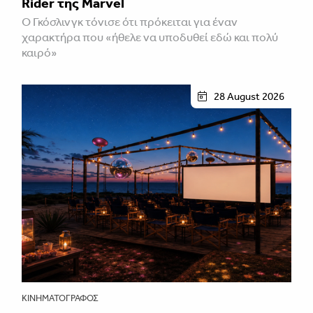
Rider της Marvel
Ο Γκόσλινγκ τόνισε ότι πρόκειται για έναν
χαρακτήρα που «ήθελε να υποδυθεί εδώ και πολύ
καιρό»
28 August 2026
ΚΙΝΗΜΑΤΟΓΡΆΦΟΣ