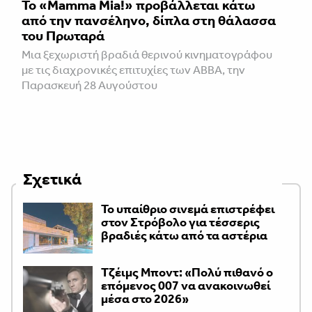
Το «Mamma Mia!» προβάλλεται κάτω
από την πανσέληνο, δίπλα στη θάλασσα
του Πρωταρά
Μια ξεχωριστή βραδιά θερινού κινηματογράφου
με τις διαχρονικές επιτυχίες των ABBA, την
Παρασκευή 28 Αυγούστου
Σχετικά
Το υπαίθριο σινεμά επιστρέφει
στον Στρόβολο για τέσσερις
βραδιές κάτω από τα αστέρια
Τζέιμς Μποντ: «Πολύ πιθανό ο
επόμενος 007 να ανακοινωθεί
μέσα στο 2026»