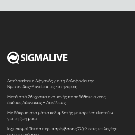
Απολογείται ο Αφγανός για τη δολοφονία της
Βρετανίδας-Αρνείται τις κατηγορίες
Μετά από 26 χρόνια αναμονής παραδόθηκε ο νέος
δρόμος Λάρνακας – Δεκέλειας
Με δάκρυα στα μάτια κολυμβητής με καρκίνο: «Ικετεύω
για τη ζωή μας»
Ισχυρισμοί Τατάρ περί παρέμβασης Όζελ στις «εκλογές»
στα κατεχόμενα