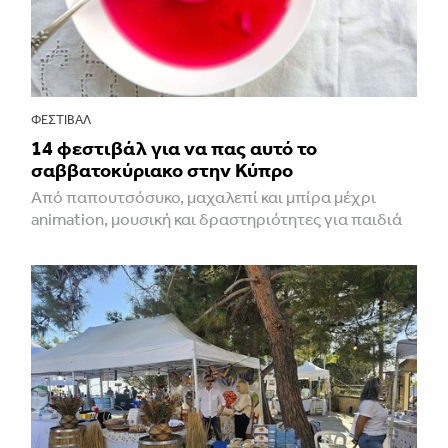
ΦΕΣΤΙΒΑΛ
14 φεστιβάλ για να πας αυτό το
σαββατοκύριακο στην Κύπρο
Από παπουτσόσυκο, μαχαλεπί και μπίρα μέχρι
animation, μουσική και δραστηριότητες για παιδιά