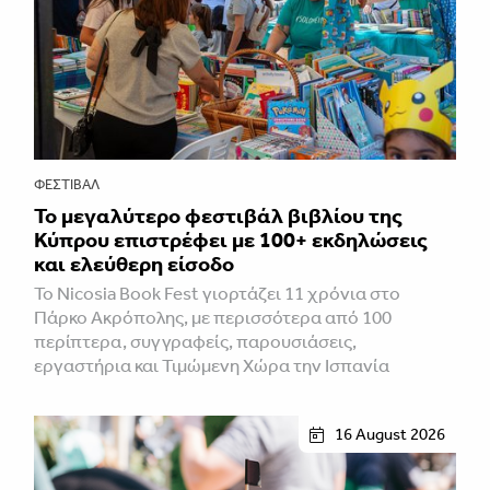
ΦΕΣΤΙΒΑΛ
Το μεγαλύτερο φεστιβάλ βιβλίου της
Κύπρου επιστρέφει με 100+ εκδηλώσεις
και ελεύθερη είσοδο
Το Nicosia Book Fest γιορτάζει 11 χρόνια στο
Πάρκο Ακρόπολης, με περισσότερα από 100
περίπτερα, συγγραφείς, παρουσιάσεις,
εργαστήρια και Τιμώμενη Χώρα την Ισπανία
16 August 2026