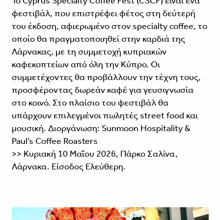
Το Cyprus Specialty Coffee Fest (CSCF) είναι ένα
φεστιβάλ, που επιστρέφει φέτος στη δεύτερή
του έκδοση, αφιερωμένο στον specialty coffee, το
οποίο θα πραγματοποιηθεί στην καρδιά της
Λάρνακας, με τη συμμετοχή κυπριακών
καφεκοπτείων από όλη την Κύπρο. Οι
συμμετέχοντες θα προβάλλουν την τέχνη τους,
προσφέροντας δωρεάν καφέ για γευσιγνωσία
στο κοινό. Στο πλαίσιο του φεστιβάλ θα
υπάρχουν επιλεγμένοι πωλητές street food και
μουσική. Διοργάνωση: Sunmoon Hospitality &
Paul’s Coffee Roasters
>> Κυριακή 10 Μαΐου 2026, Πάρκο Σαλίνα,
Λάρνακα. Είσοδος Ελεύθερη.