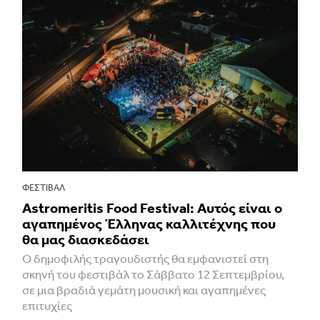
ΦΕΣΤΙΒΑΛ
Astromeritis Food Festival: Αυτός είναι ο
αγαπημένος Έλληνας καλλιτέχνης που
θα μας διασκεδάσει
Ο δημοφιλής τραγουδιστής θα εμφανιστεί στη
σκηνή του φεστιβάλ το Σάββατο 12 Σεπτεμβρίου,
σε μια βραδιά γεμάτη μουσική και αγαπημένες
επιτυχίες