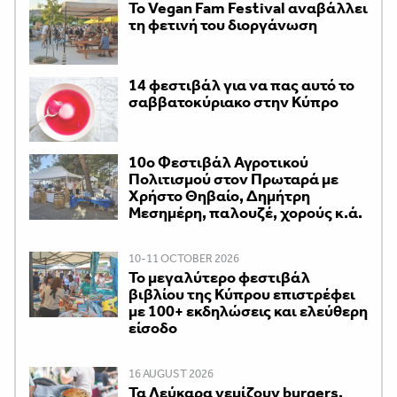
Το Vegan Fam Festival αναβάλλει
τη φετινή του διοργάνωση
14 φεστιβάλ για να πας αυτό το
σαββατοκύριακο στην Κύπρο
10ο Φεστιβάλ Αγροτικού
Πολιτισμού στον Πρωταρά με
Χρήστο Θηβαίο, Δημήτρη
Μεσημέρη, παλουζέ, χορούς κ.ά.
10-11 OCTOBER 2026
Το μεγαλύτερο φεστιβάλ
βιβλίου της Κύπρου επιστρέφει
με 100+ εκδηλώσεις και ελεύθερη
είσοδο
16 AUGUST 2026
Τα Λεύκαρα γεμίζουν burgers,