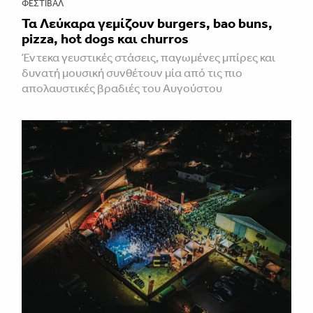
ΦΕΣΤΙΒΑΛ
Τα Λεύκαρα γεμίζουν burgers, bao buns,
pizza, hot dogs και churros
Έντεκα γευστικές στάσεις, παγωμένες μπίρες και
δυνατή μουσική συνθέτουν μία από τις πιο
απολαυστικές βραδιές του Αυγούστου