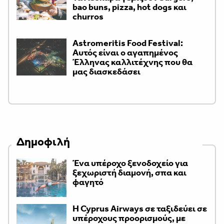
bao buns, pizza, hot dogs και
churros
Astromeritis Food Festival:
Αυτός είναι ο αγαπημένος
Έλληνας καλλιτέχνης που θα
μας διασκεδάσει
Δημοφιλή
Ένα υπέροχο ξενοδοχείο για
ξεχωριστή διαμονή, σπα και
φαγητό
H Cyprus Airways σε ταξιδεύει σε
υπέροχους προορισμούς, με