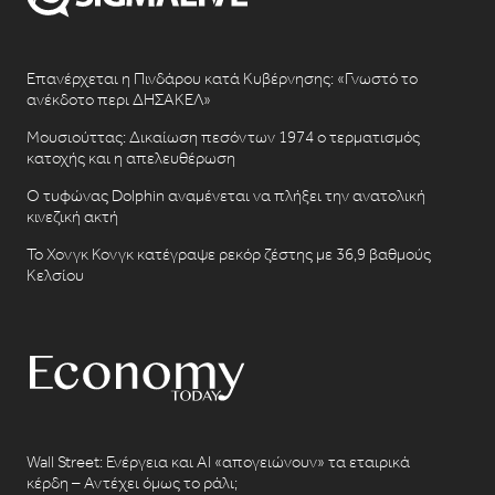
Επανέρχεται η Πινδάρου κατά Κυβέρνησης: «Γνωστό το
ανέκδοτο περι ΔΗΣΑΚΕΛ»
Μουσιούττας: Δικαίωση πεσόντων 1974 ο τερματισμός
κατοχής και η απελευθέρωση
Ο τυφώνας Dolphin αναμένεται να πλήξει την ανατολική
κινεζική ακτή
Το Χονγκ Κονγκ κατέγραψε ρεκόρ ζέστης με 36,9 βαθμούς
Κελσίου
Wall Street: Ενέργεια και AI «απογειώνουν» τα εταιρικά
κέρδη – Αντέχει όμως το ράλι;