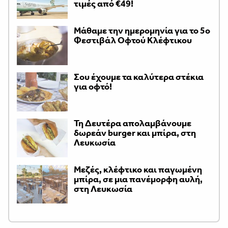
τιμές από €49!
Μάθαμε την ημερομηνία για το 5ο
Φεστιβάλ Οφτού Κλέφτικου
Σου έχουμε τα καλύτερα στέκια
για οφτό!
Τη Δευτέρα απολαμβάνουμε
δωρεάν burger και μπίρα, στη
Λευκωσία
Μεζές, κλέφτικο και παγωμένη
μπίρα, σε μια πανέμορφη αυλή,
στη Λευκωσία