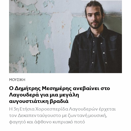
ΜΟΥΣΙΚΉ
Ο Δημήτρης Μεσημέρης ανεβαίνει στο
Λαγουδερά για μια μεγάλη
αυγουστιάτικη βραδιά
Η 3η Ετήσια Χοροεσπερίδα Λαγουδερών έρχεται
τον Δεκαπενταύγουστο με ζωντανή μουσική,
φαγητό και άφθονο κυπριακό ποτό