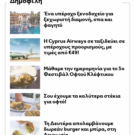
Δημοφιλή
Ένα υπέροχο ξενοδοχείο για
ξεχωριστή διαμονή, σπα και
φαγητό
H Cyprus Airways σε ταξιδεύει σε
υπέροχους προορισμούς, με
τιμές από €49!
Μάθαμε την ημερομηνία για το 5ο
Φεστιβάλ Οφτού Κλέφτικου
Σου έχουμε τα καλύτερα στέκια
για οφτό!
Τη Δευτέρα απολαμβάνουμε
δωρεάν burger και μπίρα, στη
Λευκωσία