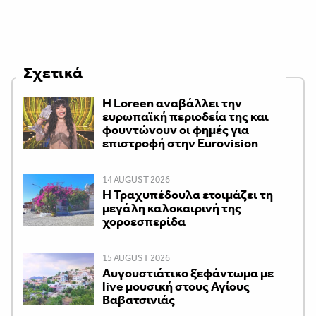
Σχετικά
Η Loreen αναβάλλει την
ευρωπαϊκή περιοδεία της και
φουντώνουν οι φημές για
επιστροφή στην Eurovision
14 AUGUST 2026
Η Τραχυπέδουλα ετοιμάζει τη
μεγάλη καλοκαιρινή της
χοροεσπερίδα
15 AUGUST 2026
Αυγουστιάτικο ξεφάντωμα με
live μουσική στους Αγίους
Βαβατσινιάς