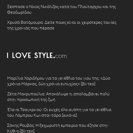
Ξέσπασε ο Νίκος Νικόλιζας κατά του Πλούταρχου και της
Θεοδωρίδου
Χρυσά Βατόμουρα: Δείτε ποιες είναι οι χειρότερες ταινίες
της χρονιάς που πέρασε
Μαρίλια Χαριδήμου για τα γενέθλια του γιου της: «Δύο
χρόνια Μάρκος, δύο χρόνια ευτυχίας» [βίντεο]
Ζέτα Μακρυπούλια: Αποκάλυψε τι απολαμβάνει πολύ
στην προσωπική της ζωή
Έλενα Τσαγκρινού: Οι ευχές όλο αγάπη για τα γενέθλια
του Λάμπρου Κωνσταντάρα [εικόνα]
Σάκης Ρουβάς: Η ξεχωριστή εμπειρία που έζησε στην
Κύθνο [βίντεο]