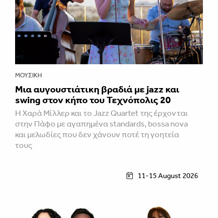
ΜΟΥΣΙΚΉ
Μια αυγουστιάτικη βραδιά με jazz και
swing στον κήπο του Τεχνόπολις 20
Η Χαρά Μίλλερ και το Jazz Quartet της έρχονται
στην Πάφο με αγαπημένα standards, bossa nova
και μελωδίες που δεν χάνουν ποτέ τη γοητεία
τους
11-15 August 2026