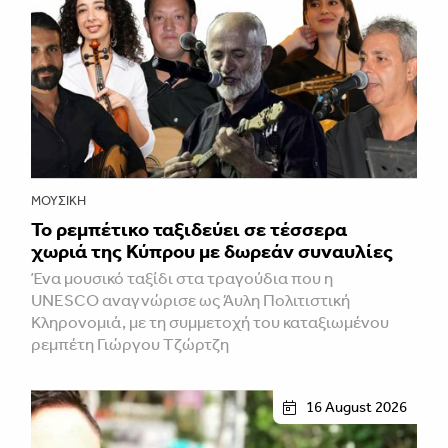
ΜΟΥΣΙΚΉ
Το ρεμπέτικο ταξιδεύει σε τέσσερα
χωριά της Κύπρου με δωρεάν συναυλίες
Ένα μουσικό ταξίδι στα τραγούδια που η
UNESCO αναγνώρισε ως Άυλη Πολιτιστική
Κληρονομιά, με τη συμμετοχή του καταξιωμένου
ρεμπέτη Γιώργου Τζώρτζη
16 August 2026