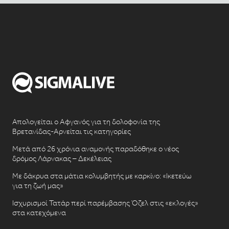
Απολογείται ο Αφγανός για τη δολοφονία της
Βρετανίδας-Αρνείται τις κατηγορίες
Μετά από 26 χρόνια αναμονής παραδόθηκε ο νέος
δρόμος Λάρνακας – Δεκέλειας
Με δάκρυα στα μάτια κολυμβητής με καρκίνο: «Ικετεύω
για τη ζωή μας»
Ισχυρισμοί Τατάρ περί παρέμβασης Όζελ στις «εκλογές»
στα κατεχόμενα