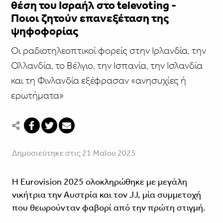
θέση του Ισραήλ στο televoting -
Ποιοι ζητούν επανεξέταση της
ψηφοφορίας
Οι ραδιοτηλεοπτικοί φορείς στην Ιρλανδία, την
Ολλανδία, το Βέλγιο, την Ισπανία, την Ισλανδία
και τη Φινλανδία εξέφρασαν «ανησυχίες ή
ερωτήματα»
Δημοσιεύτηκε στις 21 Μαΐου 2025
Η Eurovision 2025 ολοκληρώθηκε με μεγάλη
νικήτρια την Αυστρία και τον JJ, μία συμμετοχή
που θεωρούνταν φαβορί από την πρώτη στιγμή.