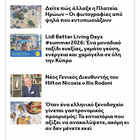
Δείτε πώς άλλαξε η Πλατεία
Ηρώων – Οι φωτογραφίες από
ψηλά που εντυπωσιάζουν
Lidl Better Living Days
#summer2026: Ένα μοναδικό
ταξίδι ευεξίας, γεμάτο γεύση,
ενέργεια και χαμόγελα σε όλη
την Κύπρο
Νέος Γενικός Διευθυντής του
Hilton Nicosia ο Ilio Rodoni
Όταν ένα ελληνικό ξενοδοχείο
γίνεται γαστρονομικός
προορισμός: Τα εστιατόρια που
αξίζει να ανακαλύψετε, ακόμη κι
αν δεν μένετε εκεί