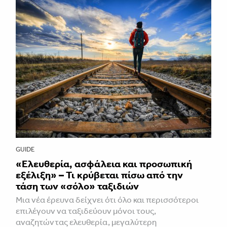
GUIDE
«Ελευθερία, ασφάλεια και προσωπική
εξέλιξη» – Τι κρύβεται πίσω από την
τάση των «σόλο» ταξιδιών
Μια νέα έρευνα δείχνει ότι όλο και περισσότεροι
επιλέγουν να ταξιδεύουν μόνοι τους,
αναζητώντας ελευθερία, μεγαλύτερη