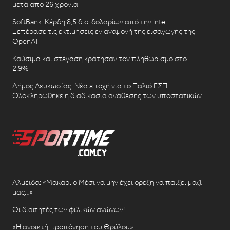
μετά από 26 χρόνια
SoftBank: Κέρδη 8,5 δισ. δολαρίων από την Intel –
Ξεπέρασε τις εκτιμήσεις εν αναμονή της εισαγωγής της
OpenAI
Καύσιμα και στέγαση κράτησαν τον πληθωρισμό στο
2,9%
Δήμος Λευκωσίας: Νέα εποχή για το Παλιό ΓΣΠ –
Ολοκληρώθηκε η διαδικασία ανάθεσης των υποστατικών
Αλμέιδα: «Μακάρι ο Μέσι να μην έχει όρεξη να παίξει μαζί
μας…»
Οι διαιτητές των φιλικών αγώνων!
«Η ανοικτή προπόνηση του Θρύλου»