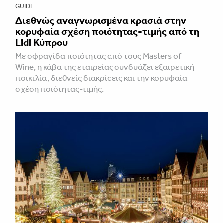
GUIDE
Διεθνώς αναγνωρισμένα κρασιά στην
κορυφαία σχέση ποιότητας-τιμής από τη
Lidl Κύπρου
Με σφραγίδα ποιότητας από τους Masters of
Wine, η κάβα της εταιρείας συνδυάζει εξαιρετική
ποικιλία, διεθνείς διακρίσεις και την κορυφαία
σχέση ποιότητας-τιμής.