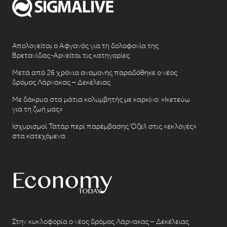
Απολογείται ο Αφγανός για τη δολοφονία της
Βρετανίδας-Αρνείται τις κατηγορίες
Μετά από 26 χρόνια αναμονής παραδόθηκε ο νέος
δρόμος Λάρνακας – Δεκέλειας
Με δάκρυα στα μάτια κολυμβητής με καρκίνο: «Ικετεύω
για τη ζωή μας»
Ισχυρισμοί Τατάρ περί παρέμβασης Όζελ στις «εκλογές»
στα κατεχόμενα
Στην κυκλοφορία ο νέος δρόμος Λάρνακας – Δεκέλειας