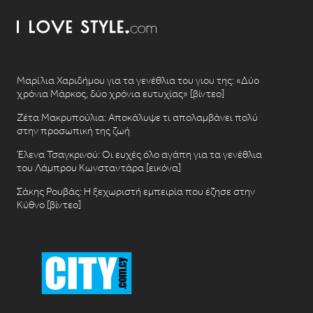
Μαρίλια Χαριδήμου για τα γενέθλια του γιου της: «Δύο
χρόνια Μάρκος, δύο χρόνια ευτυχίας» [βίντεο]
Ζέτα Μακρυπούλια: Αποκάλυψε τι απολαμβάνει πολύ
στην προσωπική της ζωή
Έλενα Τσαγκρινού: Οι ευχές όλο αγάπη για τα γενέθλια
του Λάμπρου Κωνσταντάρα [εικόνα]
Σάκης Ρουβάς: Η ξεχωριστή εμπειρία που έζησε στην
Κύθνο [βίντεο]