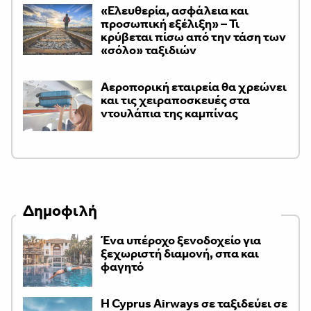
«Ελευθερία, ασφάλεια και
προσωπική εξέλιξη» – Τι
κρύβεται πίσω από την τάση των
«σόλο» ταξιδιών
Αεροπορική εταιρεία θα χρεώνει
και τις χειραποσκευές στα
ντουλάπια της καμπίνας
Δημοφιλή
Ένα υπέροχο ξενοδοχείο για
ξεχωριστή διαμονή, σπα και
φαγητό
H Cyprus Airways σε ταξιδεύει σε