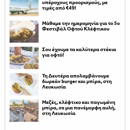
υπέροχους προορισμούς, με
τιμές από €49!
Μάθαμε την ημερομηνία για το 5ο
Φεστιβάλ Οφτού Κλέφτικου
Σου έχουμε τα καλύτερα στέκια
για οφτό!
Τη Δευτέρα απολαμβάνουμε
δωρεάν burger και μπίρα, στη
Λευκωσία
Μεζές, κλέφτικο και παγωμένη
μπίρα, σε μια πανέμορφη αυλή,
στη Λευκωσία