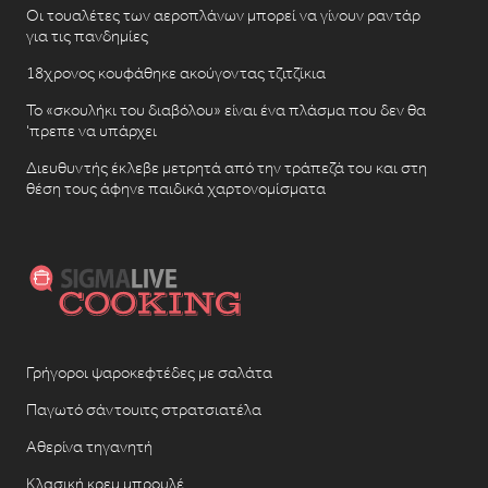
Οι τουαλέτες των αεροπλάνων μπορεί να γίνουν ραντάρ
για τις πανδημίες
18χρονος κουφάθηκε ακούγοντας τζιτζίκια
Το «σκουλήκι του διαβόλου» είναι ένα πλάσμα που δεν θα
‘πρεπε να υπάρχει
Διευθυντής έκλεβε μετρητά από την τράπεζά του και στη
θέση τους άφηνε παιδικά χαρτονομίσματα
Γρήγοροι ψαροκεφτέδες με σαλάτα
Παγωτό σάντουιτς στρατσιατέλα
Αθερίνα τηγανητή
Κλασική κρεμ μπρουλέ