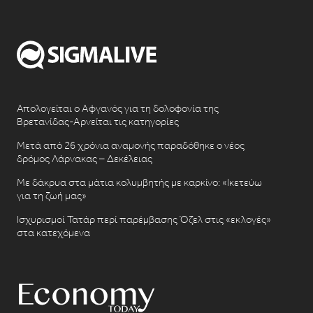
Απολογείται ο Αφγανός για τη δολοφονία της
Βρετανίδας-Αρνείται τις κατηγορίες
Μετά από 26 χρόνια αναμονής παραδόθηκε ο νέος
δρόμος Λάρνακας – Δεκέλειας
Με δάκρυα στα μάτια κολυμβητής με καρκίνο: «Ικετεύω
για τη ζωή μας»
Ισχυρισμοί Τατάρ περί παρέμβασης Όζελ στις «εκλογές»
στα κατεχόμενα