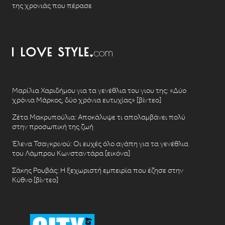
της χρονιάς που πέρασε
Μαρίλια Χαριδήμου για τα γενέθλια του γιου της: «Δύο
χρόνια Μάρκος, δύο χρόνια ευτυχίας» [βίντεο]
Ζέτα Μακρυπούλια: Αποκάλυψε τι απολαμβάνει πολύ
στην προσωπική της ζωή
Έλενα Τσαγκρινού: Οι ευχές όλο αγάπη για τα γενέθλια
του Λάμπρου Κωνσταντάρα [εικόνα]
Σάκης Ρουβάς: Η ξεχωριστή εμπειρία που έζησε στην
Κύθνο [βίντεο]