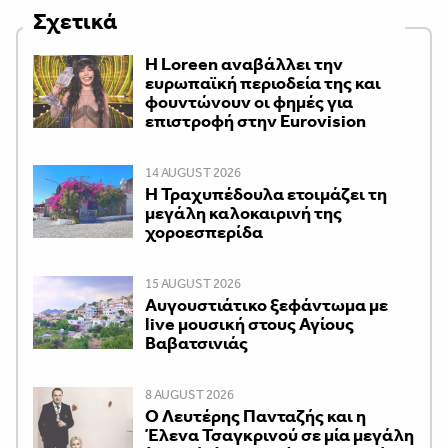
Σχετικά
Η Loreen αναβάλλει την
ευρωπαϊκή περιοδεία της και
φουντώνουν οι φημές για
επιστροφή στην Eurovision
14 AUGUST 2026
Η Τραχυπέδουλα ετοιμάζει τη
μεγάλη καλοκαιρινή της
χοροεσπερίδα
15 AUGUST 2026
Αυγουστιάτικο ξεφάντωμα με
live μουσική στους Αγίους
Βαβατσινιάς
8 AUGUST 2026
Ο Λευτέρης Πανταζής και η
Έλενα Τσαγκρινού σε μία μεγάλη