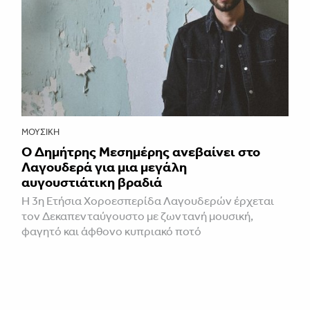
ΜΟΥΣΙΚΉ
Ο Δημήτρης Μεσημέρης ανεβαίνει στο
Λαγουδερά για μια μεγάλη
αυγουστιάτικη βραδιά
Η 3η Ετήσια Χοροεσπερίδα Λαγουδερών έρχεται
τον Δεκαπενταύγουστο με ζωντανή μουσική,
φαγητό και άφθονο κυπριακό ποτό