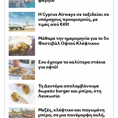
φαγητό
H Cyprus Airways σε ταξιδεύει σε
υπέροχους προορισμούς, με
τιμές από €49!
Μάθαμε την ημερομηνία για το 5ο
Φεστιβάλ Οφτού Κλέφτικου
Σου έχουμε τα καλύτερα στέκια
για οφτό!
Τη Δευτέρα απολαμβάνουμε
δωρεάν burger και μπίρα, στη
Λευκωσία
Μεζές, κλέφτικο και παγωμένη
μπίρα, σε μια πανέμορφη αυλή,