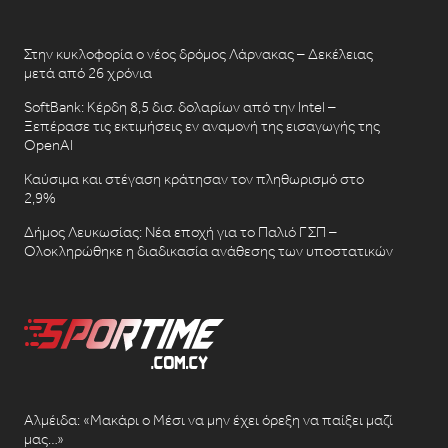
Στην κυκλοφορία ο νέος δρόμος Λάρνακας – Δεκέλειας
μετά από 26 χρόνια
SoftBank: Κέρδη 8,5 δισ. δολαρίων από την Intel –
Ξεπέρασε τις εκτιμήσεις εν αναμονή της εισαγωγής της
OpenAI
Καύσιμα και στέγαση κράτησαν τον πληθωρισμό στο
2,9%
Δήμος Λευκωσίας: Νέα εποχή για το Παλιό ΓΣΠ –
Ολοκληρώθηκε η διαδικασία ανάθεσης των υποστατικών
Αλμέιδα: «Μακάρι ο Μέσι να μην έχει όρεξη να παίξει μαζί
μας…»