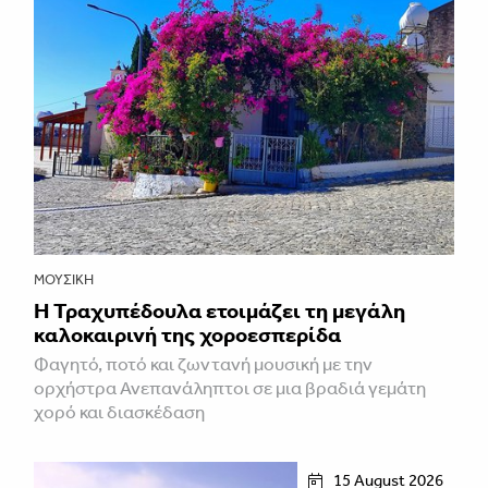
ΜΟΥΣΙΚΉ
Η Τραχυπέδουλα ετοιμάζει τη μεγάλη
καλοκαιρινή της χοροεσπερίδα
Φαγητό, ποτό και ζωντανή μουσική με την
ορχήστρα Ανεπανάληπτοι σε μια βραδιά γεμάτη
χορό και διασκέδαση
15 August 2026