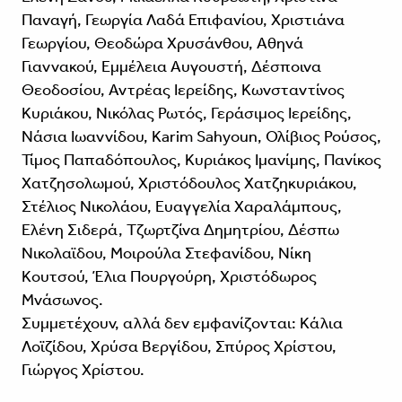
Παναγή, Γεωργία Λαδά Επιφανίου, Χριστιάνα
Γεωργίου, Θεοδώρα Χρυσάνθου, Αθηνά
Γιαννακού, Εμμέλεια Αυγουστή, Δέσποινα
Θεοδοσίου, Αντρέας Ιερείδης, Κωνσταντίνος
Κυριάκου, Νικόλας Ρωτός, Γεράσιμος Ιερείδης,
Νάσια Ιωαννίδου, Karim Sahyoun, Ολίβιος Ρούσος,
Τίμος Παπαδόπουλος, Κυριάκος Ιμανίμης, Πανίκος
Χατζησολωμού, Χριστόδουλος Χατζηκυριάκου,
Στέλιος Νικολάου, Ευαγγελία Χαραλάμπους,
Ελένη Σιδερά, Τζωρτζίνα Δημητρίου, Δέσπω
Νικολαϊδου, Μοιρούλα Στεφανίδου, Νίκη
Κουτσού, Έλια Πουργούρη, Χριστόδωρος
Μνάσωνος.
Συμμετέχουν, αλλά δεν εμφανίζονται: Κάλια
Λοϊζίδου, Χρύσα Βεργίδου, Σπύρος Χρίστου,
Γιώργος Χρίστου.