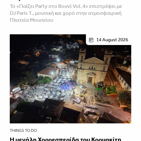
Το «Παίζει Party στο Βουνί Vol. 4» επιστρέφει με
DJ Paris T., μουσική και χορό στην ατμοσφαιρική
Πλατεία Μουσείου
14 August 2026
THINGS TO DO
Η μεγάλη Χοροεσπερίδα του Κορμακίτη