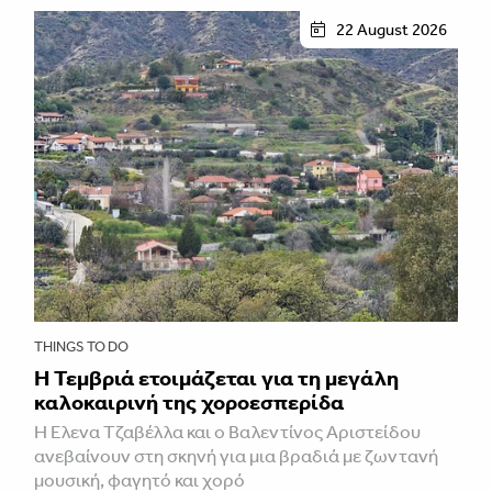
22 August 2026
THINGS TO DO
Η Τεμβριά ετοιμάζεται για τη μεγάλη
καλοκαιρινή της χοροεσπερίδα
Η Έλενα Τζαβέλλα και ο Βαλεντίνος Αριστείδου
ανεβαίνουν στη σκηνή για μια βραδιά με ζωντανή
μουσική, φαγητό και χορό