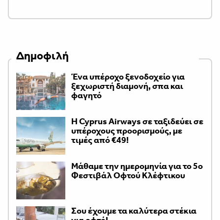
Δημοφιλή
Ένα υπέροχο ξενοδοχείο για
ξεχωριστή διαμονή, σπα και
φαγητό
H Cyprus Airways σε ταξιδεύει σε
υπέροχους προορισμούς, με
τιμές από €49!
Μάθαμε την ημερομηνία για το 5ο
Φεστιβάλ Οφτού Κλέφτικου
Σου έχουμε τα καλύτερα στέκια
για οφτό!