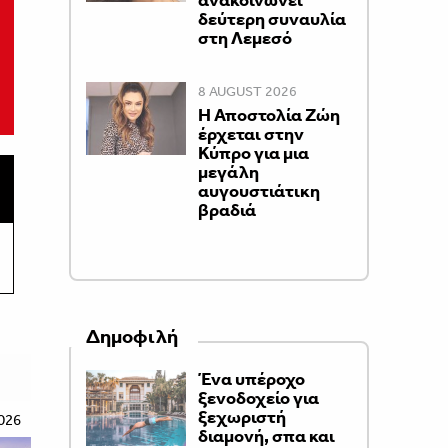
ανακοινώνει
δεύτερη συναυλία
στη Λεμεσό
8 AUGUST 2026
Η Αποστολία Ζώη
έρχεται στην
Κύπρο για μια
μεγάλη
αυγουστιάτικη
βραδιά
Δημοφιλή
Ένα υπέροχο
ξενοδοχείο για
ξεχωριστή
026
διαμονή, σπα και