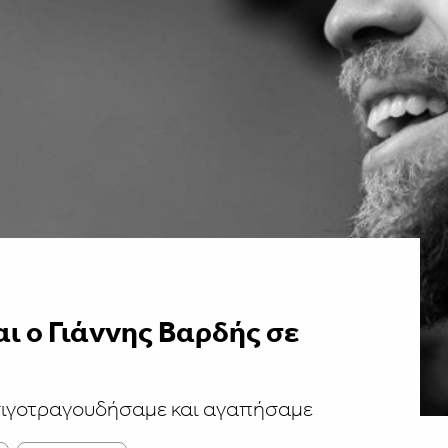
ι ο Γιάννης Βαρδής σε
 σιγοτραγουδήσαμε και αγαπήσαμε