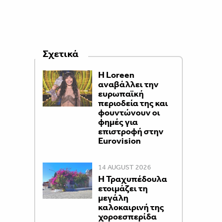
Σχετικά
Η Loreen
αναβάλλει την
ευρωπαϊκή
περιοδεία της και
φουντώνουν οι
φημές για
επιστροφή στην
Eurovision
14 AUGUST 2026
Η Τραχυπέδουλα
ετοιμάζει τη
μεγάλη
καλοκαιρινή της
χοροεσπερίδα