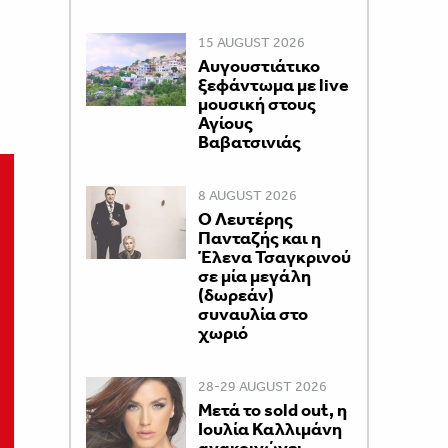
15 AUGUST 2026
Αυγουστιάτικο
ξεφάντωμα με live
μουσική στους
Αγίους
Βαβατσινιάς
8 AUGUST 2026
Ο Λευτέρης
Πανταζής και η
Έλενα Τσαγκρινού
σε μία μεγάλη
(δωρεάν)
συναυλία στο
χωριό
28-29 AUGUST 2026
Μετά το sold out, η
Ιουλία Καλλιμάνη