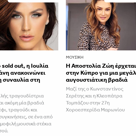
ΜΟΥΣΙΚΉ
 sold out, η Ιουλία
Η Αποστολία Ζώη έρχετα
άνη ανακοινώνει
στην Κύπρο για μια μεγά
η συναυλία στη
αυγουστιάτικη βραδιά
Μαζί της ο Κωνσταντίνος
λής τραγουδίστρια
Σερέτης και η Κλεοπάτρα
ι ακόμη μία βραδιά
Τομπάζου στην 27η
φι, τραγούδι και
Χοροεσπερίδα Μαρωνίου
συγκινήσεις, σε ένα από
ημοφιλή μουσικά στέκια
σού.