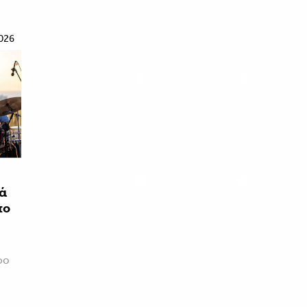
026
ιά
πο
φο