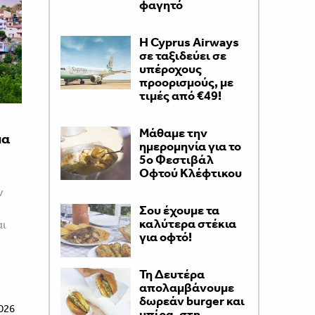
φαγητό
H Cyprus Airways
σε ταξιδεύει σε
υπέροχους
προορισμούς, με
τιμές από €49!
Μάθαμε την
μα
ημερομηνία για το
5ο Φεστιβάλ
Οφτού Κλέφτικου
ν
Σου έχουμε τα
καλύτερα στέκια
αι
για οφτό!
Τη Δευτέρα
απολαμβάνουμε
δωρεάν burger και
026
μπίρα, στη