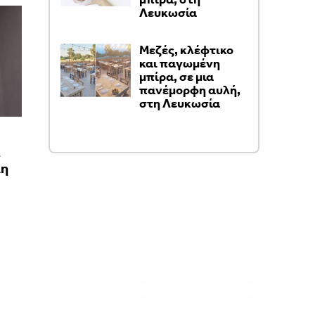
Λευκωσία
Μεζές, κλέφτικο
και παγωμένη
μπίρα, σε μια
πανέμορφη αυλή,
στη Λευκωσία
ι
λη