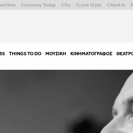
portime
Economy Today
City
I Love Style
Check In
BS
THINGS TO DO
ΜΟΥΣΙΚΉ
ΚΙΝΗΜΑΤΟΓΡΆΦΟΣ
ΘΈΑΤΡ