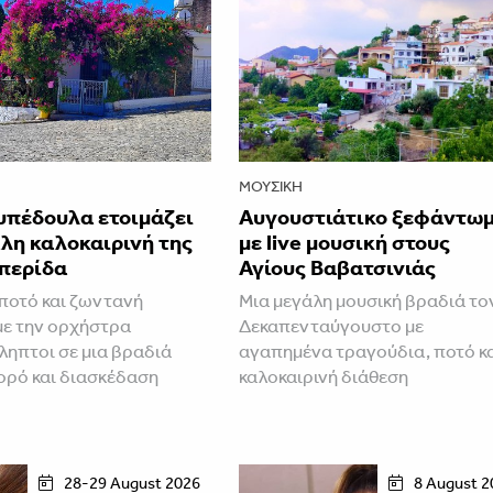
ΜΟΥΣΙΚΉ
υπέδουλα ετοιμάζει
Αυγουστιάτικο ξεφάντω
λη καλοκαιρινή της
με live μουσική στους
περίδα
Αγίους Βαβατσινιάς
ποτό και ζωντανή
Μια μεγάλη μουσική βραδιά το
με την ορχήστρα
Δεκαπενταύγουστο με
ηπτοι σε μια βραδιά
αγαπημένα τραγούδια, ποτό κ
ορό και διασκέδαση
καλοκαιρινή διάθεση
28-29 August 2026
8 August 2