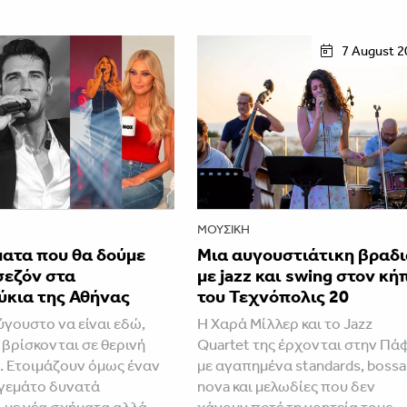
7 August 2
ΜΟΥΣΙΚΉ
ματα που θα δούμε
Μια αυγουστιάτικη βραδ
σεζόν στα
με jazz και swing στον κή
ύκια της Αθήνας
του Τεχνόπολις 20
ύγουστο να είναι εδώ,
Η Χαρά Μίλλερ και το Jazz
 βρίσκονται σε θερινή
Quartet της έρχονται στην Πά
 Ετοιμάζουν όμως έναν
με αγαπημένα standards, bossa
γεμάτο δυνατά
nova και μελωδίες που δεν