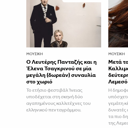
ΜΟΥΣΙΚΉ
ΜΟΥΣΙΚΉ
Ο Λευτέρης Πανταζής και η
Μετά το
Έλενα Τσαγκρινού σε μία
Καλλιμ
μεγάλη (δωρεάν) συναυλία
δεύτερ
στο χωριό
Λεμεσό
Το ετήσιο φεστιβάλ Ίνειας
H δημοφι
υποδέχεται στη σκηνή δύο
υπόσχετα
αγαπημένους καλλιτέχνες του
γεμάτη κέ
ελληνικού πενταγράμμου.
δυνατές 
τα πιο δ
της Λεμε