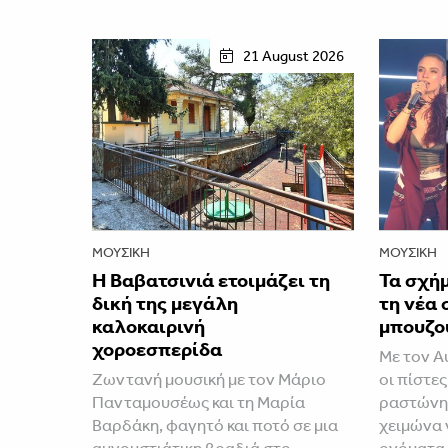
21 August 2026
ΜΟΥΣΙΚΉ
ΜΟΥΣΙΚΉ
Η Βαβατσινιά ετοιμάζει τη
Τα σχή
δική της μεγάλη
τη νέα 
καλοκαιρινή
μπουζο
χοροεσπερίδα
Με τον Α
Ζωντανή μουσική με τον Μάριο
οι πίστες
Πανταμουσέως και τη Μαρία
ραστώνη.
Βαρδάκη, φαγητό και ποτό σε μια
χειμώνα 