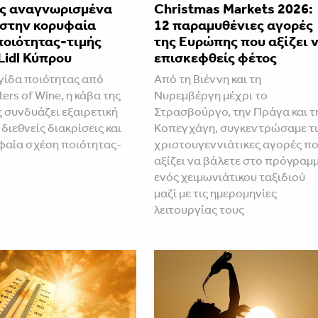
ς αναγνωρισμένα
Christmas Markets 2026:
 στην κορυφαία
12 παραμυθένιες αγορές
ποιότητας-τιμής
της Ευρώπης που αξίζει 
Lidl Κύπρου
επισκεφθείς φέτος
ίδα ποιότητας από
Από τη Βιέννη και τη
ers of Wine, η κάβα της
Νυρεμβέργη μέχρι το
ς συνδυάζει εξαιρετική
Στρασβούργο, την Πράγα και τ
 διεθνείς διακρίσεις και
Κοπεγχάγη, συγκεντρώσαμε τι
φαία σχέση ποιότητας-
χριστουγεννιάτικες αγορές π
αξίζει να βάλετε στο πρόγραμ
ενός χειμωνιάτικου ταξιδιού
μαζί με τις ημερομηνίες
λειτουργίας τους