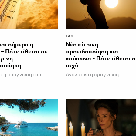
GUIDE
και σήμερα η
Νέα κίτρινη
– Πότε τίθεται σε
προειδοποίηση για
τρινη
καύσωνα - Πότε τίθεται σ
οποίηση
ισχύ
ά η πρόγνωση του
Αναλυτικά η πρόγνωση