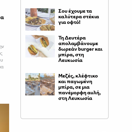
Σου έχουμε τα
καλύτερα στέκια
να
για οφτό!
Τη Δευτέρα
απολαμβάνουμε
ην
δωρεάν burger και
ς
μπίρα, στη
ου
Λευκωσία
μα
Μεζές, κλέφτικο
και παγωμένη
μπίρα, σε μια
πανέμορφη αυλή,
στη Λευκωσία