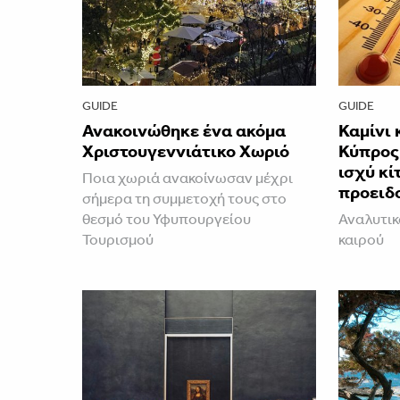
GUIDE
GUIDE
Ανακοινώθηκε ένα ακόμα
Καμίνι 
Χριστουγεννιάτικο Χωριό
Κύπρος 
ισχύ κί
Ποια χωριά ανακοίνωσαν μέχρι
προειδ
σήμερα τη συμμετοχή τους στο
θεσμό του Υφυπουργείου
Αναλυτικ
Τουρισμού
καιρού