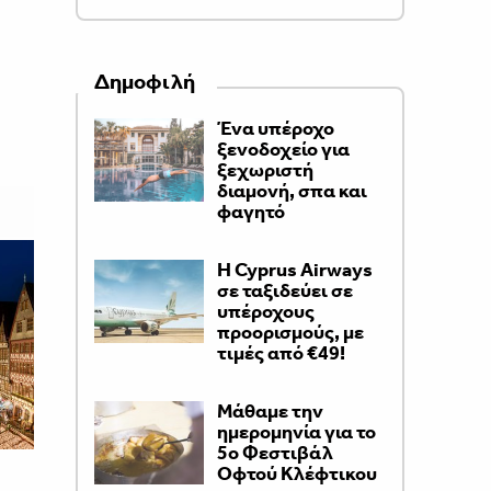
Δημοφιλή
Ένα υπέροχο
ξενοδοχείο για
ξεχωριστή
διαμονή, σπα και
φαγητό
H Cyprus Airways
σε ταξιδεύει σε
υπέροχους
προορισμούς, με
τιμές από €49!
Μάθαμε την
ημερομηνία για το
5ο Φεστιβάλ
Οφτού Κλέφτικου