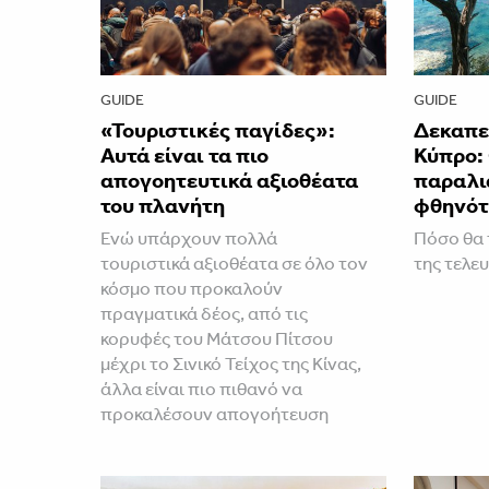
GUIDE
GUIDE
«Τουριστικές παγίδες»:
Δεκαπε
Αυτά είναι τα πιο
Κύπρο: 
απογοητευτικά αξιοθέατα
παραλια
του πλανήτη
φθηνότ
Ενώ υπάρχουν πολλά
Πόσο θα 
τουριστικά αξιοθέατα σε όλο τον
της τελευ
κόσμο που προκαλούν
πραγματικά δέος, από τις
κορυφές του Μάτσου Πίτσου
μέχρι το Σινικό Τείχος της Κίνας,
άλλα είναι πιο πιθανό να
προκαλέσουν απογοήτευση