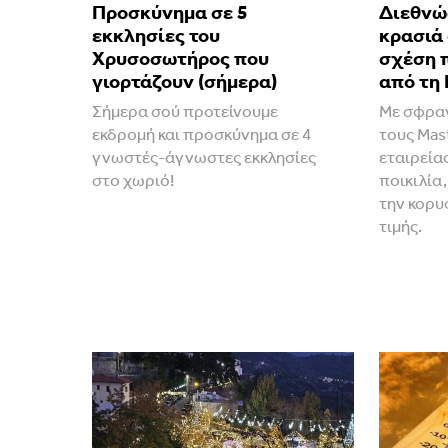
Προσκύνημα σε 5
Διεθνώ
εκκλησίες του
κρασιά
Χρυσοσωτήρος που
σχέση 
γιορτάζουν (σήμερα)
από τη 
Σήμερα σού προτείνουμε
Με σφραγ
εκδρομή και προσκύνημα σε 4
τους Mast
γνωστές-άγνωστες εκκλησίες
εταιρεία
στο χωριό!
ποικιλία,
την κορυ
τιμής.