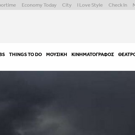
portime
Economy Today
City
I Love Style
Check In
BS
THINGS TO DO
ΜΟΥΣΙΚΉ
ΚΙΝΗΜΑΤΟΓΡΆΦΟΣ
ΘΈΑΤΡ