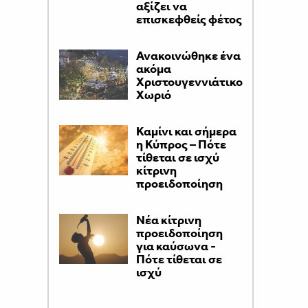
αξίζει να
επισκεφθείς φέτος
Ανακοινώθηκε ένα
ακόμα
Χριστουγεννιάτικο
Χωριό
Καμίνι και σήμερα
η Κύπρος – Πότε
τίθεται σε ισχύ
κίτρινη
προειδοποίηση
Νέα κίτρινη
προειδοποίηση
για καύσωνα -
Πότε τίθεται σε
ισχύ