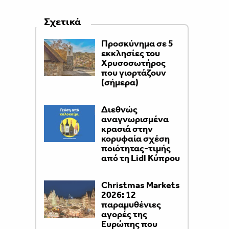
Σχετικά
Προσκύνημα σε 5
εκκλησίες του
Χρυσοσωτήρος
που γιορτάζουν
(σήμερα)
Διεθνώς
αναγνωρισμένα
κρασιά στην
κορυφαία σχέση
ποιότητας-τιμής
από τη Lidl Κύπρου
Christmas Markets
2026: 12
παραμυθένιες
αγορές της
Ευρώπης που