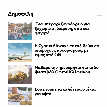
Δημοφιλή
Ένα υπέροχο ξενοδοχείο για
ξεχωριστή διαμονή, σπα και
φαγητό
H Cyprus Airways σε ταξιδεύει σε
υπέροχους προορισμούς, με
τιμές από €49!
Μάθαμε την ημερομηνία για το 5ο
Φεστιβάλ Οφτού Κλέφτικου
Σου έχουμε τα καλύτερα στέκια
για οφτό!