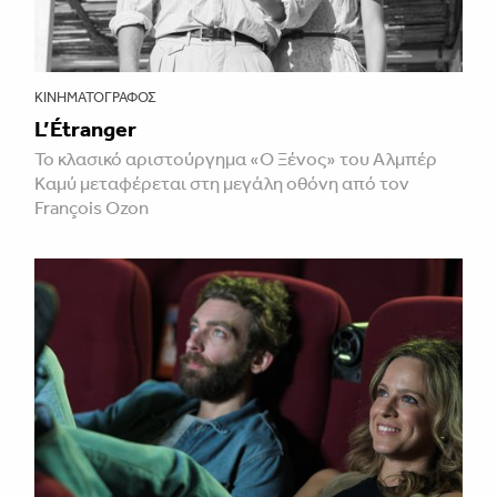
ΚΙΝΗΜΑΤΟΓΡΆΦΟΣ
L’Étranger
Το κλασικό αριστούργημα «Ο Ξένος» του Αλμπέρ
Καμύ μεταφέρεται στη μεγάλη οθόνη από τον
François Ozon