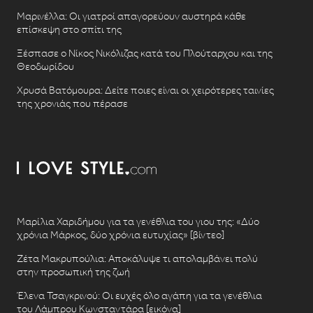
Μαρινέλλα: Οι γιατροί απαγορεύουν αυστηρά κάθε
επίσκεψη στο σπίτι της
Ξέσπασε ο Νίκος Νικόλιζας κατά του Πλούταρχου και της
Θεοδωρίδου
Χρυσά Βατόμουρα: Δείτε ποιες είναι οι χειρότερες ταινίες
της χρονιάς που πέρασε
Μαρίλια Χαριδήμου για τα γενέθλια του γιου της: «Δύο
χρόνια Μάρκος, δύο χρόνια ευτυχίας» [βίντεο]
Ζέτα Μακρυπούλια: Αποκάλυψε τι απολαμβάνει πολύ
στην προσωπική της ζωή
Έλενα Τσαγκρινού: Οι ευχές όλο αγάπη για τα γενέθλια
του Λάμπρου Κωνσταντάρα [εικόνα]