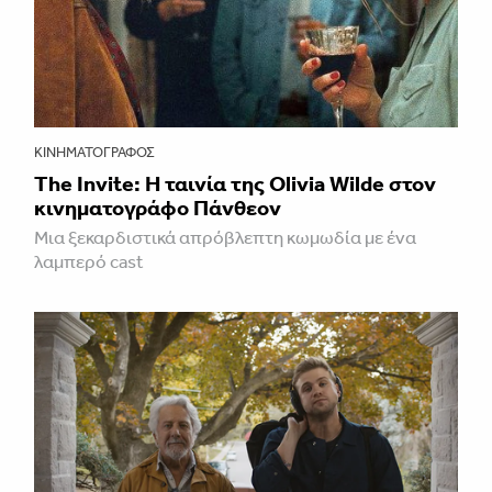
ΚΙΝΗΜΑΤΟΓΡΆΦΟΣ
The Invite: Η ταινία της Olivia Wilde στον
κινηματογράφο Πάνθεον
Μια ξεκαρδιστικά απρόβλεπτη κωμωδία με ένα
λαμπερό cast