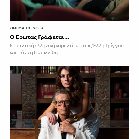
ΚΙΝΗΜΑΤΟΓΡΆΦΟΣ
Ο Έρωτας Γράφεται…
Ρομαντική ελληνική κομεντί με τους Έλλη Τρίγγου
και Γιάννη Ποιμενίδη