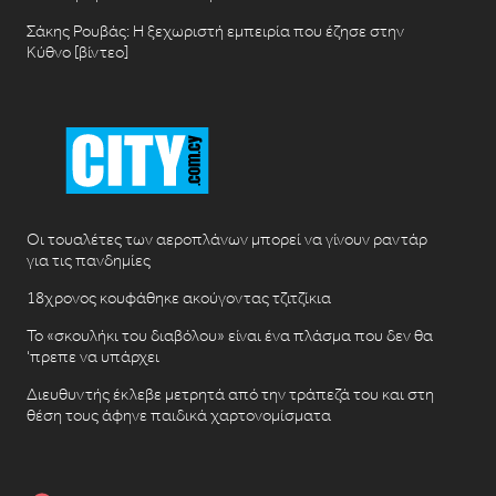
Σάκης Ρουβάς: Η ξεχωριστή εμπειρία που έζησε στην
Κύθνο [βίντεο]
Οι τουαλέτες των αεροπλάνων μπορεί να γίνουν ραντάρ
για τις πανδημίες
18χρονος κουφάθηκε ακούγοντας τζιτζίκια
Το «σκουλήκι του διαβόλου» είναι ένα πλάσμα που δεν θα
‘πρεπε να υπάρχει
Διευθυντής έκλεβε μετρητά από την τράπεζά του και στη
θέση τους άφηνε παιδικά χαρτονομίσματα