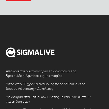
Απολογείται ο Αφγανός για τη δολοφονία της
Βρετανίδας-Αρνείται τις κατηγορίες
Μετά από 26 χρόνια αναμονής παραδόθηκε ο νέος
δρόμος Λάρνακας – Δεκέλειας
Με δάκρυα στα μάτια κολυμβητής με καρκίνο: «Ικετεύω
για τη ζωή μας»