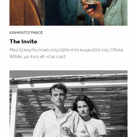
ΚΙΝΗΜΑΤΟΓΡΆΦΟΣ
The Invite
Μια ξεκαρδιστικά απρόβλεπτη κωμωδία της Olivia
Wilde, με ένα all-star cast