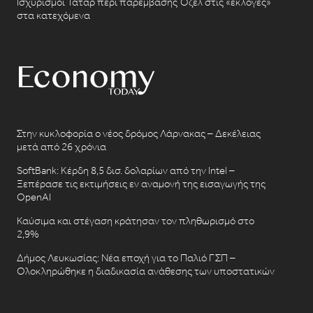
Ισχυρισμοί Τατάρ περί παρέμβασης Όζελ στις «εκλογές»
στα κατεχόμενα
Στην κυκλοφορία ο νέος δρόμος Λάρνακας – Δεκέλειας
μετά από 26 χρόνια
SoftBank: Κέρδη 8,5 δισ. δολαρίων από την Intel –
Ξεπέρασε τις εκτιμήσεις εν αναμονή της εισαγωγής της
OpenAI
Καύσιμα και στέγαση κράτησαν τον πληθωρισμό στο
2,9%
Δήμος Λευκωσίας: Νέα εποχή για το Παλιό ΓΣΠ –
Ολοκληρώθηκε η διαδικασία ανάθεσης των υποστατικών