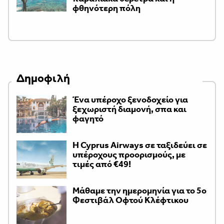
φθηνότερη πόλη
Δημοφιλή
Ένα υπέροχο ξενοδοχείο για
ξεχωριστή διαμονή, σπα και
φαγητό
H Cyprus Airways σε ταξιδεύει σε
υπέροχους προορισμούς, με
τιμές από €49!
Μάθαμε την ημερομηνία για το 5ο
Φεστιβάλ Οφτού Κλέφτικου