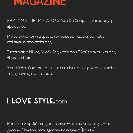
ΧΡΥΣΩΜΑΓΕΙΡΕΜΑΤΑ: Όλα όσα θα δούμε την προσεχή
εβδομάδα
Μαρινέλλα: Οι γιατροί απαγορεύουν αυστηρά κάθε
επίσκεψη στο σπίτι της
Ξέσπασε ο Νίκος Νικόλιζας κατά του Πλούταρχου και της
Θεοδωρίδου
Χρυσά Βατόμουρα: Δείτε ποιες είναι οι χειρότερες ταινίες
της χρονιάς που πέρασε
Μαρίλια Χαριδήμου για τα γενέθλια του γιου της: «Δύο
χρόνια Μάρκος, δύο χρόνια ευτυχίας» [βίντεο]