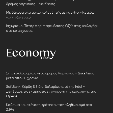
δρόμος Λάρνακας – Δεκέλειας
Με δάκρυα στα μάτια κολυμβητής με καρκίνο: «Ικετεύω
για τη ζωή μας»
Ισχυρισμοί Τατάρ περί παρέμβασης Όζελ στις «εκλογές»
στα κατεχόμενα
Στην κυκλοφορία ο νέος δρόμος Λάρνακας – Δεκέλειας
μετά από 26 χρόνια
SoftBank: Κέρδη 8,5 δισ. δολαρίων από την Intel –
Ξεπέρασε τις εκτιμήσεις εν αναμονή της εισαγωγής της
OpenAI
Καύσιμα και στέγαση κράτησαν τον πληθωρισμό στο
2,9%