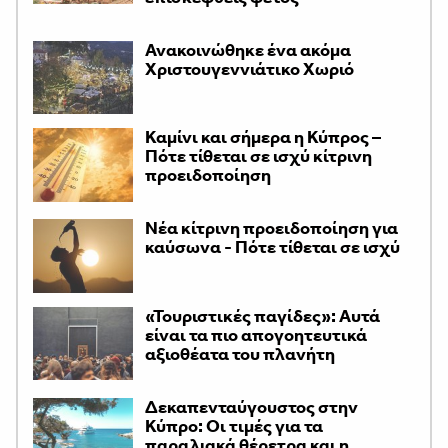
Ανακοινώθηκε ένα ακόμα
Χριστουγεννιάτικο Χωριό
Καμίνι και σήμερα η Κύπρος –
Πότε τίθεται σε ισχύ κίτρινη
προειδοποίηση
Νέα κίτρινη προειδοποίηση για
καύσωνα - Πότε τίθεται σε ισχύ
«Τουριστικές παγίδες»: Αυτά
είναι τα πιο απογοητευτικά
αξιοθέατα του πλανήτη
Δεκαπενταύγουστος στην
Κύπρο: Οι τιμές για τα
παραλιακά θέρετρα και η