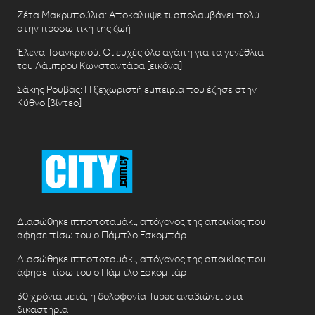
Ζέτα Μακρυπούλια: Αποκάλυψε τι απολαμβάνει πολύ
στην προσωπική της ζωή
Έλενα Τσαγκρινού: Οι ευχές όλο αγάπη για τα γενέθλια
του Λάμπρου Κωνσταντάρα [εικόνα]
Σάκης Ρουβάς: Η ξεχωριστή εμπειρία που έζησε στην
Κύθνο [βίντεο]
Διασώθηκε ιπποποταμάκι, απόγονος της αποικίας που
άφησε πίσω του ο Πάμπλο Εσκομπάρ
Διασώθηκε ιπποποταμάκι, απόγονος της αποικίας που
άφησε πίσω του ο Πάμπλο Εσκομπάρ
30 χρόνια μετά, η δολοφονία Tupac αναβιώνει στα
δικαστήρια