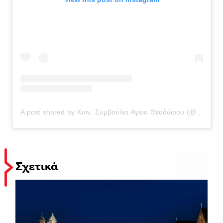
A post shared by Κοιν. Συμβούλιο Αγίου Θεοδώρου (@agios_theodoros_community)
Σχετικά