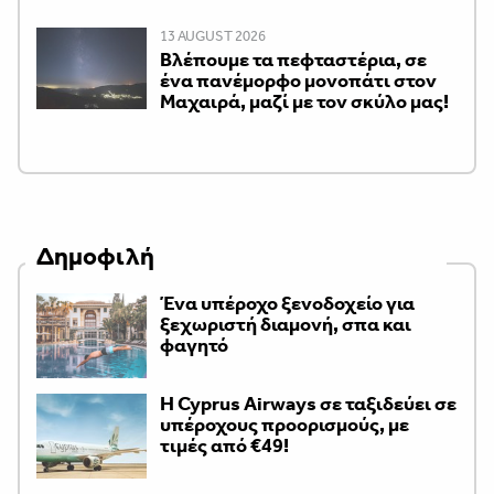
13 AUGUST 2026
Βλέπουμε τα πεφταστέρια, σε
ένα πανέμορφο μονοπάτι στον
Μαχαιρά, μαζί με τον σκύλο μας!
Δημοφιλή
Ένα υπέροχο ξενοδοχείο για
ξεχωριστή διαμονή, σπα και
φαγητό
H Cyprus Airways σε ταξιδεύει σε
υπέροχους προορισμούς, με
τιμές από €49!