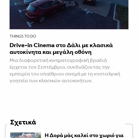
THINGS TO DO
Drive-in Cinema στο Δάλι με κλασικά
αυτοκίνητα και μεγάλη οθόνη
Μια διαφορετική κινηματογραφική βραδιά
έρχεται τον Σεπτέμβριο, συνδυάζοντας την
εμπειρία του υπαίθριου σινεμά με τη νοσταλγική
γοητεία των κλασικών αυτοκινήτων.
Σχετικά
Η Δορά μάς καλεί στο χωριό για