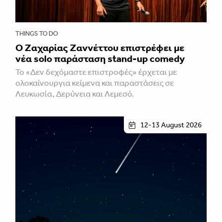
THINGS TO DO
Ο Ζαχαρίας Ζαννέττου επιστρέφει με
νέα solo παράσταση stand-up comedy
Το «Δεν δεχόμαστε επιστροφές» έρχεται με
ολοκαίνουργια κείμενα και παραστάσεις σε
Λευκωσία, Δερύνεια και Λεμεσό.
12-13 August 2026