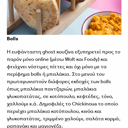
Bolls
H ευφάνταστη ghost κουζίνα εξυπηρετεί προς το
παρόν μόνο online (μέσω Wolt και Foody) και
φτιάχνει νόστιμες πίττες και όχι μόνο με τα
περίφημα bolls ή μπαλάκια. Στο μενού του
πρωταγωνιστούν διάφορες εκδοχές των bolls
όπως μπαλάκια παντζαριών, μπαλάκια
γλυκοπατάτας, σε κοτόπουλο, κεφτέδες, τόνο,
χαλλούμι κ.ά. Δημοφιλές το Chickinoua το οποίο
περιέχει μπαλάκια κοτόπουλου, κινόα και
γλυκοπατάτας, τριμμένο χαλούμι, σαλάτα κορμά,
ραπανάκι και μαγιονέζα.