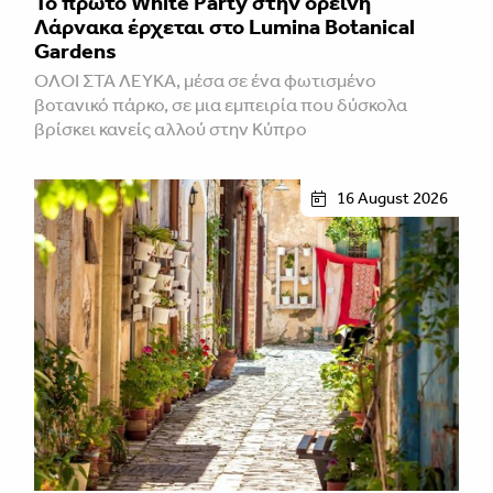
Το πρώτο White Party στην ορεινή
Λάρνακα έρχεται στο Lumina Botanical
Gardens
ΌΛΟΙ ΣΤΑ ΛΕΥΚΆ, μέσα σε ένα φωτισμένο
βοτανικό πάρκο, σε μια εμπειρία που δύσκολα
βρίσκει κανείς αλλού στην Κύπρο
16 August 2026