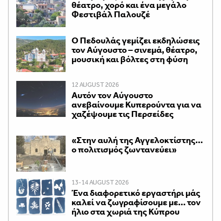
θέατρο, χορό και ένα μεγάλο
Φεστιβάλ Παλουζέ
Ο Πεδουλάς γεμίζει εκδηλώσεις
τον Αύγουστο – σινεμά, θέατρο,
μουσική και βόλτες στη φύση
12 AUGUST 2026
Αυτόν τον Αύγουστο
ανεβαίνουμε Κυπερούντα για να
χαζέψουμε τις Περσείδες
«Στην αυλή της Αγγελοκτίστης…
ο πολιτισμός ζωντανεύει»
13-14 AUGUST 2026
Ένα διαφορετικό εργαστήρι μάς
καλεί να ζωγραφίσουμε με… τον
ήλιο στα χωριά της Κύπρου