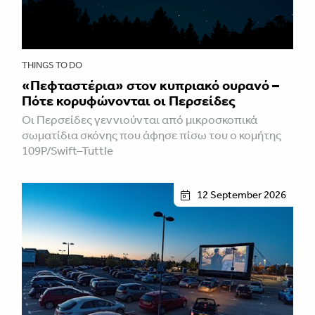
THINGS TO DO
«Πεφταστέρια» στον κυπριακό ουρανό –
Πότε κορυφώνονται οι Περσείδες
Οι Περσείδες γεννιούνται από μικροσκοπικά
σωματίδια σκόνης που άφησε πίσω του ο κομήτης
109P/Swift–Tuttle
12 September 2026