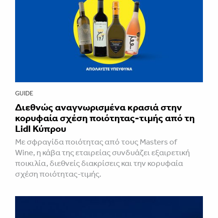
GUIDE
Διεθνώς αναγνωρισμένα κρασιά στην
κορυφαία σχέση ποιότητας-τιμής από τη
Lidl Κύπρου
Με σφραγίδα ποιότητας από τους Masters of
Wine, η κάβα της εταιρείας συνδυάζει εξαιρετική
ποικιλία, διεθνείς διακρίσεις και την κορυφαία
σχέση ποιότητας-τιμής.