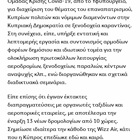
Ομάδας Κρίσης Covid-19, από το Υφυπουργείο,
για διαχείριση του θέματος του επαναπατρισμού,
Κυπρίων πολιτών και νόμιμων διαμενόντων στην
Κυπριακή Δημοκρατία σε ξενοδοχεία καραντίνας.
Στη συνέχεια, είπε, υπήρξε εντατική και
λεπτομερής εργασία και συντονισμός αρμοδίων
φορέων δημόσιου και ιδιωτικού τομέα για την
ολοκλήρωση πρωτοκόλλων λειτουργίας
αεροδρομίων, ξενοδοχείων, παραλιών, κέντρων
αναψυχής κλπ., ενώ διοργανώθηκαν και σχετικά
διαδικτυακά σεμινάρια.
Είπε επίσης ότι έγιναν έκτακτες
διαπραγματεύσεις με οργανωτές ταξιδίων και
αεροπορικές εταιρείες, με αποτέλεσμα την
έναρξη 13 νέων δρομολογίων από 10 χώρες.
Σημείωσε ιδιαίτερα την κάθοδο της Wizz Air, κάτι
που η Κύπρος επεδίωκε εδώ και καιρό.