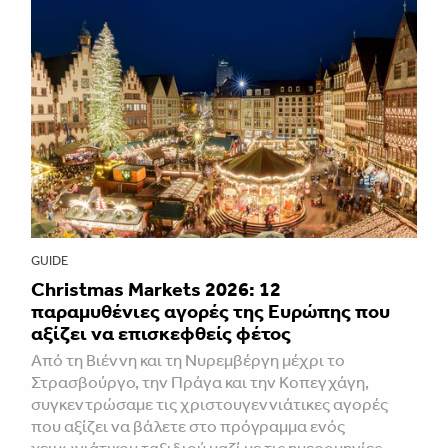
GUIDE
Christmas Markets 2026: 12
παραμυθένιες αγορές της Ευρώπης που
αξίζει να επισκεφθείς φέτος
Από τη Βιέννη και τη Νυρεμβέργη μέχρι το
Στρασβούργο, την Πράγα και την Κοπεγχάγη,
συγκεντρώσαμε τις χριστουγεννιάτικες αγορές
που αξίζει να βάλετε στο πρόγραμμα ενός
χειμωνιάτικου ταξιδιού μαζί με τις ημερομηνίες