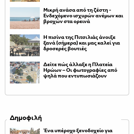
Μικρή ανάσα από τη ζέστη -
Ενδεχόμενο ισχυρών ανέμων και
βροχών στα ορεινά
Η πισίνα της Πιτσιλιάς άνοιξε
ξανά (σήμερα) και μας καλεί για
δροσερές βουτιές
Δείτε πώς άλλαξε η Πλατεία
Ηρώων – Οι φωτογραφίες από
ψηλά που εντυπωσιάζουν
Δημοφιλή
Ένα υπέροχο ξενοδοχείο για