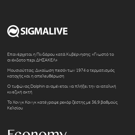
Επανέρχεται η Πινδάρου κατά Κυβέρνησης: «Γνωστό το
ανέκδοτο περι ΔΗΣΑΚΕΛ»
Μουσιούττας: Δικαίωση πεσόντων 1974 ο τερματισμός
κατοχής και η απελευθέρωση
Ο τυφώνας Dolphin αναμένεται να πλήξει την ανατολική
κινεζική ακτή
Το Χονγκ Κονγκ κατέγραψε ρεκόρ ζέστης με 36,9 βαθμούς
Κελσίου