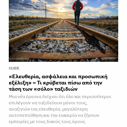
GUIDE
«Ελευθερία, ασφάλεια και προσωπική
εξέλιξη» – Τι κρύβεται πίσω από την
τάση των «σόλο» ταξιδιών
Μια νέα έρευνα δείχνει ότι όλο και περισσότεροι
επιλέγουν να ταξιδεύουν μόνοι τους,
αναζητώντας ελευθερία, μεγαλύτερη
αυτοπεποίθηση και την ευκαιρία να ζήσουν
εμπειρίες με τους δικούς τους όρους