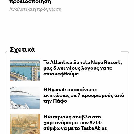
προειδοποίηση
Αναλυτικά η πρόγνωση
Σχετικά
Το Atlantica Sancta Napa Resort,
μας δίνει νέους λόγους να το
επισκεφθούμε
Η Ryanair ανακοίνωσε
εκπτώσεις σε 7 προορισμούς από
την Πάφο
Η κυπριακή σούβλα στο
χαρτονόμισμα των €200
σύμφωνα με το TasteAtlas