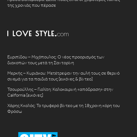
της χρονιάς που πέρασε
Ευριπίδου – Μιχόπουλος: Ο νέος προορισμός των
διακοπών τους μετά τη Σαντορίνη
Μερκής – Κυριάκου: Μετέτρεψαν την αυλή τους σε θερινό
σινεμά για τα παιδιά τους [εικόνες & βίντεο]
Τσουρούλλης – Γιολίτη: Καλοκαιρινή «απόδραση» στην
California [εικόνες]
Χάρης Κκολός: Το τρυφερό βίντεο με τη 18χρονη κόρη του
Φρόσω