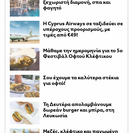
ξεχωριστή διαμονή, σπα και
φαγητό
H Cyprus Airways σε ταξιδεύει σε
υπέροχους προορισμούς, με
τιμές από €49!
Μάθαμε την ημερομηνία για το 5ο
Φεστιβάλ Οφτού Κλέφτικου
Σου έχουμε τα καλύτερα στέκια
για οφτό!
Τη Δευτέρα απολαμβάνουμε
δωρεάν burger και μπίρα, στη
Λευκωσία
Μεζές, κλέφτικο και παγωμένη