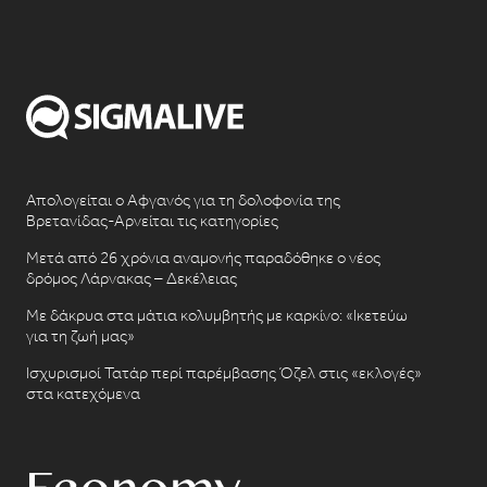
Απολογείται ο Αφγανός για τη δολοφονία της
Βρετανίδας-Αρνείται τις κατηγορίες
Μετά από 26 χρόνια αναμονής παραδόθηκε ο νέος
δρόμος Λάρνακας – Δεκέλειας
Με δάκρυα στα μάτια κολυμβητής με καρκίνο: «Ικετεύω
για τη ζωή μας»
Ισχυρισμοί Τατάρ περί παρέμβασης Όζελ στις «εκλογές»
στα κατεχόμενα