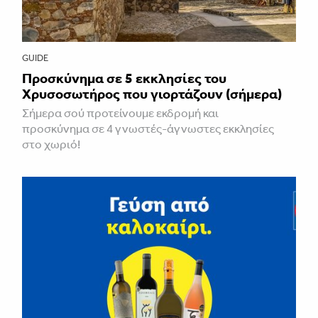
GUIDE
Προσκύνημα σε 5 εκκλησίες του
Χρυσοσωτήρος που γιορτάζουν (σήμερα)
Σήμερα σού προτείνουμε εκδρομή και
προσκύνημα σε 4 γνωστές-άγνωστες εκκλησίες
στο χωριό!