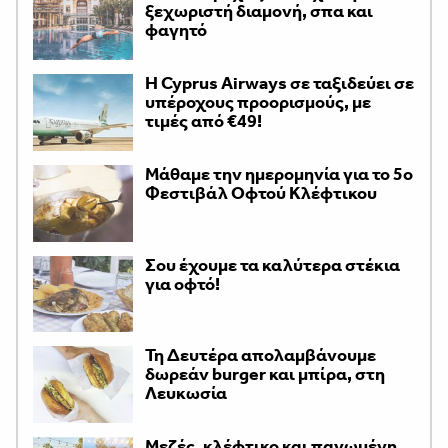
ξεχωριστή διαμονή, σπα και
φαγητό
H Cyprus Airways σε ταξιδεύει σε
υπέροχους προορισμούς, με
τιμές από €49!
Μάθαμε την ημερομηνία για το 5ο
Φεστιβάλ Οφτού Κλέφτικου
Σου έχουμε τα καλύτερα στέκια
για οφτό!
Τη Δευτέρα απολαμβάνουμε
δωρεάν burger και μπίρα, στη
Λευκωσία
Μεζές, κλέφτικο και παγωμένη