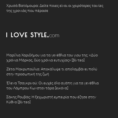
Χρυσά Βατόμουρα: Δείτε ποιες είναι οι χειρότερες ταινίες
της χρονιάς που πέρασε
Μαρίλια Χαριδήμου για τα γενέθλια του γιου της: «Δύο
χρόνια Μάρκος, δύο χρόνια ευτυχίας» [βίντεο]
Ζέτα Μακρυπούλια: Αποκάλυψε τι απολαμβάνει πολύ
στην προσωπική της ζωή
Έλενα Τσαγκρινού: Οι ευχές όλο αγάπη για τα γενέθλια
του Λάμπρου Κωνσταντάρα [εικόνα]
Σάκης Ρουβάς: Η ξεχωριστή εμπειρία που έζησε στην
Κύθνο [βίντεο]