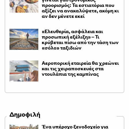
προορισμός: Τα εστιατόρια που
αξίζει να ανακαλύψετε, ακόμη κι
αν δεν μένετε εκεί
«Ελευθερία, ασφάλεια και
προσωπική εξέλιξη» – Τι
κρύβεται πίσω από την τάση των
«σόλο» ταξιδιών
Αεροπορική εταιρεία θα χρεώνει
και τις χειραποσκευές στα
ντουλάπια της καμπίνας
Δημοφιλή
Ένα υπέροχο ξενοδοχείο για