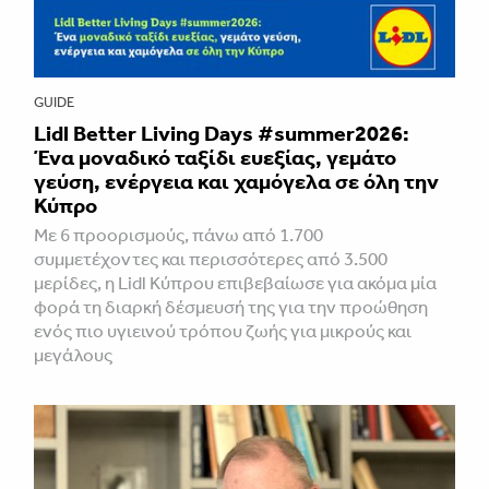
GUIDE
Lidl Better Living Days #summer2026:
Ένα μοναδικό ταξίδι ευεξίας, γεμάτο
γεύση, ενέργεια και χαμόγελα σε όλη την
Κύπρο
Με 6 προορισμούς, πάνω από 1.700
συμμετέχοντες και περισσότερες από 3.500
μερίδες, η Lidl Κύπρου επιβεβαίωσε για ακόμα μία
φορά τη διαρκή δέσμευσή της για την προώθηση
ενός πιο υγιεινού τρόπου ζωής για μικρούς και
μεγάλους