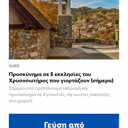
GUIDE
Προσκύνημα σε 5 εκκλησίες του
Χρυσοσωτήρος που γιορτάζουν (σήμερα)
Σήμερα σού προτείνουμε εκδρομή και
προσκύνημα σε 4 γνωστές-άγνωστες εκκλησίες
στο χωριό!