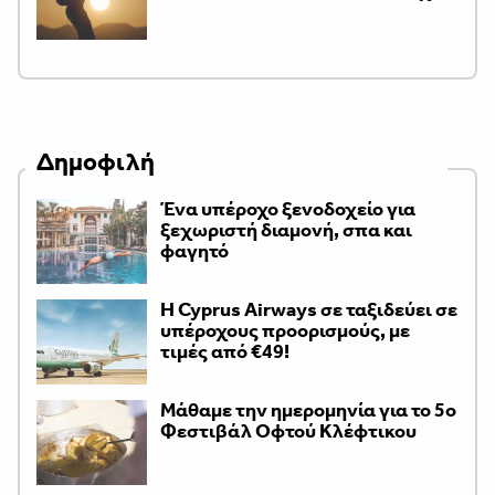
Δημοφιλή
Ένα υπέροχο ξενοδοχείο για
ξεχωριστή διαμονή, σπα και
φαγητό
H Cyprus Airways σε ταξιδεύει σε
υπέροχους προορισμούς, με
τιμές από €49!
Μάθαμε την ημερομηνία για το 5ο
Φεστιβάλ Οφτού Κλέφτικου