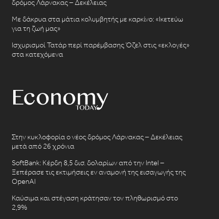
δρόμος Λάρνακας – Δεκέλειας
Με δάκρυα στα μάτια κολυμβητής με καρκίνο: «Ικετεύω
για τη ζωή μας»
Ισχυρισμοί Τατάρ περί παρέμβασης Όζελ στις «εκλογές»
στα κατεχόμενα
Στην κυκλοφορία ο νέος δρόμος Λάρνακας – Δεκέλειας
μετά από 26 χρόνια
SoftBank: Κέρδη 8,5 δισ. δολαρίων από την Intel –
Ξεπέρασε τις εκτιμήσεις εν αναμονή της εισαγωγής της
OpenAI
Καύσιμα και στέγαση κράτησαν τον πληθωρισμό στο
2,9%