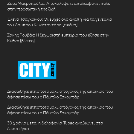
Ζέτα Μακρυπούλια: Αποκάλυψε τι απολαμβάνει πολύ
στην προσωπική της ζωή
Έλενα Τσαγκρινού: Οι ευχές όλο αγάπη για τα γενέθλια
του Λάμπρου Κωνσταντάρα [εικόνα]
Σάκης Ρουβάς: Η ξεχωριστή εμπειρία που έζησε στην
Κύθνο [βίντεο]
Διασώθηκε ιπποποταμάκι, απόγονος της αποικίας που
άφησε πίσω του ο Πάμπλο Εσκομπάρ
Διασώθηκε ιπποποταμάκι, απόγονος της αποικίας που
άφησε πίσω του ο Πάμπλο Εσκομπάρ
30 χρόνια μετά, η δολοφονία Tupac αναβιώνει στα
δικαστήρια