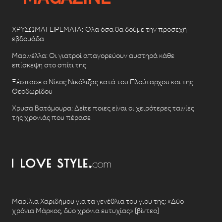
ΧΡΥΣΩΜΑΓΕΙΡΕΜΑΤΑ: Όλα όσα θα δούμε την προσεχή
εβδομάδα
Μαρινέλλα: Οι γιατροί απαγορεύουν αυστηρά κάθε
επίσκεψη στο σπίτι της
Ξέσπασε ο Νίκος Νικόλιζας κατά του Πλούταρχου και της
Θεοδωρίδου
Χρυσά Βατόμουρα: Δείτε ποιες είναι οι χειρότερες ταινίες
της χρονιάς που πέρασε
Μαρίλια Χαριδήμου για τα γενέθλια του γιου της: «Δύο
χρόνια Μάρκος, δύο χρόνια ευτυχίας» [βίντεο]