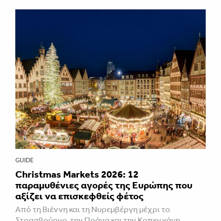
GUIDE
Christmas Markets 2026: 12
παραμυθένιες αγορές της Ευρώπης που
αξίζει να επισκεφθείς φέτος
Από τη Βιέννη και τη Νυρεμβέργη μέχρι το
Στρασβούργο, την Πράγα και την Κοπεγχάγη,