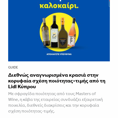
GUIDE
Διεθνώς αναγνωρισμένα κρασιά στην
κορυφαία σχέση ποιότητας-τιμής από τη
Lidl Κύπρου
Με σφραγίδα ποιότητας από τους Masters of
Wine, η κάβα της εταιρείας συνδυάζει εξαιρετική
ποικιλία, διεθνείς διακρίσεις και την κορυφαία
σχέση ποιότητας-τιμής.