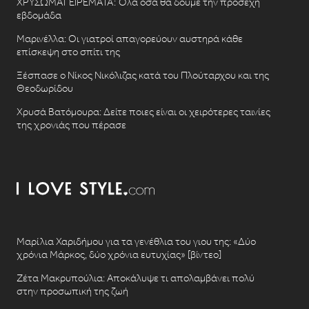
ΧΡΥΣΩΜΑΓΕΙΡΕΜΑΤΑ: Όλα όσα θα δούμε την προσεχή
εβδομάδα
Μαρινέλλα: Οι γιατροί απαγορεύουν αυστηρά κάθε
επίσκεψη στο σπίτι της
Ξέσπασε ο Νίκος Νικόλιζας κατά του Πλούταρχου και της
Θεοδωρίδου
Χρυσά Βατόμουρα: Δείτε ποιες είναι οι χειρότερες ταινίες
της χρονιάς που πέρασε
Μαρίλια Χαριδήμου για τα γενέθλια του γιου της: «Δύο
χρόνια Μάρκος, δύο χρόνια ευτυχίας» [βίντεο]
Ζέτα Μακρυπούλια: Αποκάλυψε τι απολαμβάνει πολύ
στην προσωπική της ζωή