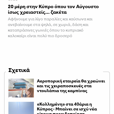
20 μέρη στην Κύπρο όπου τον Αύγουστο
ίσως χρειαστείς… ζακέτα
Αφήνουμε για λίγο παραλίες και καύσωνα και
ανεβαίνουμε στα ψηλά, σε χωριά, δάση και
καταπράσινες γωνιές όπου το κυπριακό
καλοκαίρι είναι πολύ πιο δροσερό
Σχετικά
Αεροπορική εταιρεία θα χρεώνει
και τις χειραποσκευές στα
ντουλάπια της καμπίνας
«Κολλημένη» στα 40άρια η
Κύπρος- Μπαίνει σε ισχύ νέα
κίτρινη προειδοποίηση