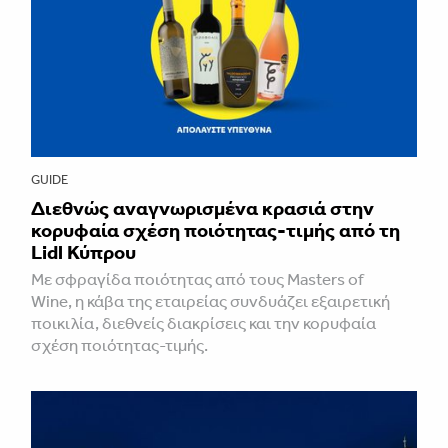
GUIDE
Διεθνώς αναγνωρισμένα κρασιά στην
κορυφαία σχέση ποιότητας-τιμής από τη
Lidl Κύπρου
Με σφραγίδα ποιότητας από τους Masters of
Wine, η κάβα της εταιρείας συνδυάζει εξαιρετική
ποικιλία, διεθνείς διακρίσεις και την κορυφαία
σχέση ποιότητας-τιμής.