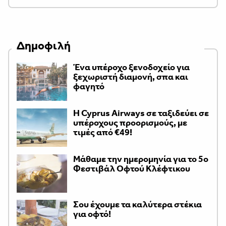
Δημοφιλή
Ένα υπέροχο ξενοδοχείο για
ξεχωριστή διαμονή, σπα και
φαγητό
H Cyprus Airways σε ταξιδεύει σε
υπέροχους προορισμούς, με
τιμές από €49!
Μάθαμε την ημερομηνία για το 5ο
Φεστιβάλ Οφτού Κλέφτικου
Σου έχουμε τα καλύτερα στέκια
για οφτό!