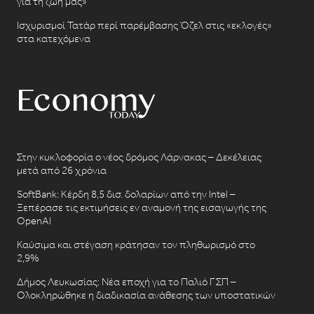
για τη ζωή μας»
Ισχυρισμοί Τατάρ περί παρέμβασης Όζελ στις «εκλογές»
στα κατεχόμενα
Στην κυκλοφορία ο νέος δρόμος Λάρνακας – Δεκέλειας
μετά από 26 χρόνια
SoftBank: Κέρδη 8,5 δισ. δολαρίων από την Intel –
Ξεπέρασε τις εκτιμήσεις εν αναμονή της εισαγωγής της
OpenAI
Καύσιμα και στέγαση κράτησαν τον πληθωρισμό στο
2,9%
Δήμος Λευκωσίας: Νέα εποχή για το Παλιό ΓΣΠ –
Ολοκληρώθηκε η διαδικασία ανάθεσης των υποστατικών