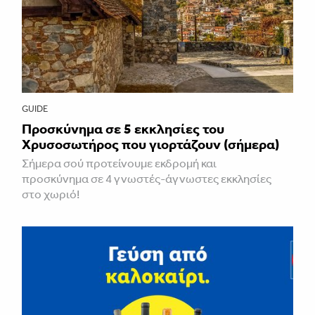
GUIDE
Προσκύνημα σε 5 εκκλησίες του
Χρυσοσωτήρος που γιορτάζουν (σήμερα)
Σήμερα σού προτείνουμε εκδρομή και
προσκύνημα σε 4 γνωστές-άγνωστες εκκλησίες
στο χωριό!