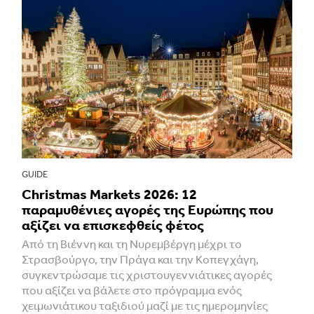
GUIDE
Christmas Markets 2026: 12
παραμυθένιες αγορές της Ευρώπης που
αξίζει να επισκεφθείς φέτος
Από τη Βιέννη και τη Νυρεμβέργη μέχρι το
Στρασβούργο, την Πράγα και την Κοπεγχάγη,
συγκεντρώσαμε τις χριστουγεννιάτικες αγορές
που αξίζει να βάλετε στο πρόγραμμα ενός
χειμωνιάτικου ταξιδιού μαζί με τις ημερομηνίες