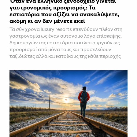
Όταν ένα ελληνικό ξενοδοχείο γίνεται
γαστρονομικός προορισμός: Τα
εστιατόρια που αξίζει να ανακαλύψετε,
ακόμη κι αν δεν μένετε εκεί
Τα σύγχρονα luxury resorts επενδύουν πλέον στη
γαστρονομία ως έναν αυτόνομο λόγο επίσκεψης,
δημιουργώντας εστιατόρια που λειτουργούν ως
προορισμοί από μόνα τους και προσελκύουν
ταξιδιώτες αλλά και κατοίκους της κάθε περιοχής