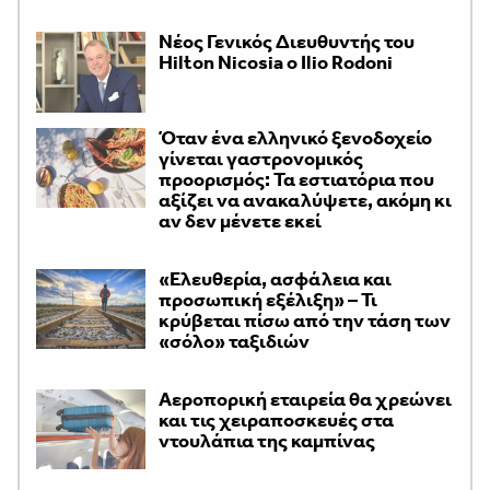
Νέος Γενικός Διευθυντής του
Hilton Nicosia ο Ilio Rodoni
Όταν ένα ελληνικό ξενοδοχείο
γίνεται γαστρονομικός
προορισμός: Τα εστιατόρια που
αξίζει να ανακαλύψετε, ακόμη κι
αν δεν μένετε εκεί
«Ελευθερία, ασφάλεια και
προσωπική εξέλιξη» – Τι
κρύβεται πίσω από την τάση των
«σόλο» ταξιδιών
Αεροπορική εταιρεία θα χρεώνει
και τις χειραποσκευές στα
ντουλάπια της καμπίνας