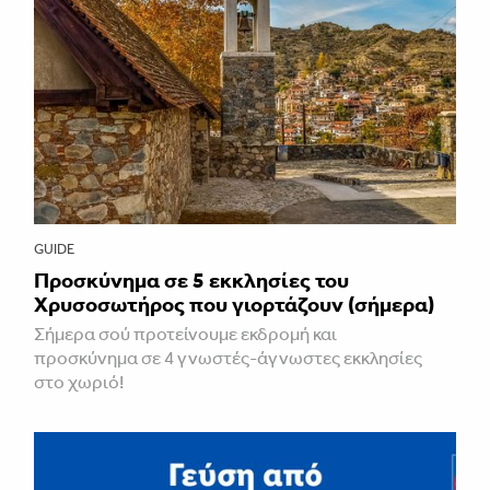
GUIDE
Προσκύνημα σε 5 εκκλησίες του
Χρυσοσωτήρος που γιορτάζουν (σήμερα)
Σήμερα σού προτείνουμε εκδρομή και
προσκύνημα σε 4 γνωστές-άγνωστες εκκλησίες
στο χωριό!