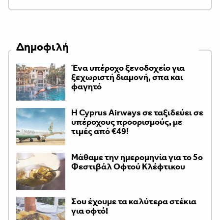
Δημοφιλή
Ένα υπέροχο ξενοδοχείο για
ξεχωριστή διαμονή, σπα και
φαγητό
H Cyprus Airways σε ταξιδεύει σε
υπέροχους προορισμούς, με
τιμές από €49!
Μάθαμε την ημερομηνία για το 5ο
Φεστιβάλ Οφτού Κλέφτικου
Σου έχουμε τα καλύτερα στέκια
για οφτό!