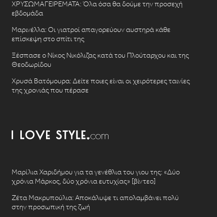
ΧΡΥΣΩΜΑΓΕΙΡΕΜΑΤΑ: Όλα όσα θα δούμε την προσεχή
εβδομάδα
Μαρινέλλα: Οι γιατροί απαγορεύουν αυστηρά κάθε
επίσκεψη στο σπίτι της
Ξέσπασε ο Νίκος Νικόλιζας κατά του Πλούταρχου και της
Θεοδωρίδου
Χρυσά Βατόμουρα: Δείτε ποιες είναι οι χειρότερες ταινίες
της χρονιάς που πέρασε
Μαρίλια Χαριδήμου για τα γενέθλια του γιου της: «Δύο
χρόνια Μάρκος, δύο χρόνια ευτυχίας» [βίντεο]
Ζέτα Μακρυπούλια: Αποκάλυψε τι απολαμβάνει πολύ
στην προσωπική της ζωή