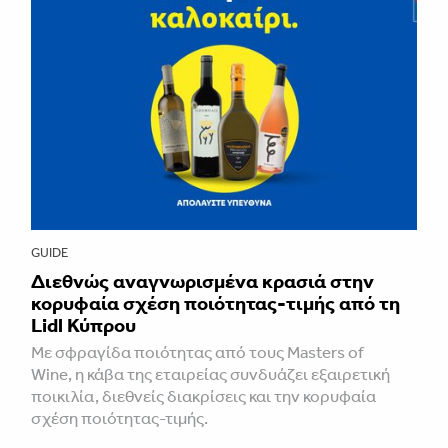
GUIDE
Διεθνώς αναγνωρισμένα κρασιά στην
κορυφαία σχέση ποιότητας-τιμής από τη
Lidl Κύπρου
Με σφραγίδα ποιότητας από τους Masters of
Wine, η κάβα της εταιρείας συνδυάζει εξαιρετική
ποικιλία, διεθνείς διακρίσεις και την κορυφαία
σχέση ποιότητας-τιμής.