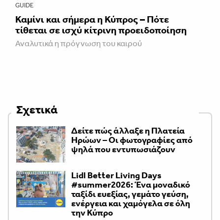
GUIDE
Καμίνι και σήμερα η Κύπρος – Πότε
τίθεται σε ισχύ κίτρινη προειδοποίηση
Αναλυτικά η πρόγνωση του καιρού
Σχετικά
Δείτε πώς άλλαξε η Πλατεία
Ηρώων – Οι φωτογραφίες από
ψηλά που εντυπωσιάζουν
Lidl Better Living Days
#summer2026: Ένα μοναδικό
ταξίδι ευεξίας, γεμάτο γεύση,
ενέργεια και χαμόγελα σε όλη
την Κύπρο