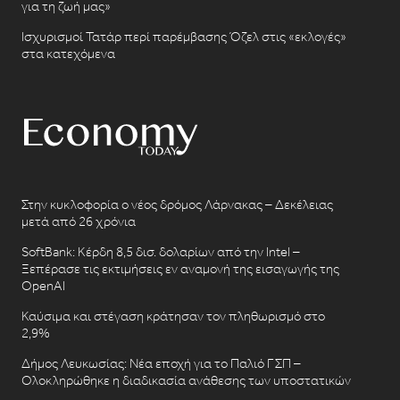
για τη ζωή μας»
Ισχυρισμοί Τατάρ περί παρέμβασης Όζελ στις «εκλογές»
στα κατεχόμενα
Στην κυκλοφορία ο νέος δρόμος Λάρνακας – Δεκέλειας
μετά από 26 χρόνια
SoftBank: Κέρδη 8,5 δισ. δολαρίων από την Intel –
Ξεπέρασε τις εκτιμήσεις εν αναμονή της εισαγωγής της
OpenAI
Καύσιμα και στέγαση κράτησαν τον πληθωρισμό στο
2,9%
Δήμος Λευκωσίας: Νέα εποχή για το Παλιό ΓΣΠ –
Ολοκληρώθηκε η διαδικασία ανάθεσης των υποστατικών