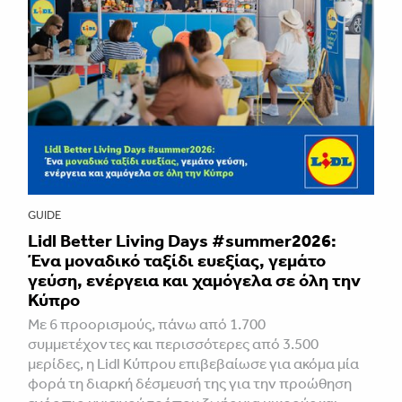
GUIDE
Lidl Better Living Days #summer2026:
Ένα μοναδικό ταξίδι ευεξίας, γεμάτο
γεύση, ενέργεια και χαμόγελα σε όλη την
Κύπρο
Με 6 προορισμούς, πάνω από 1.700
συμμετέχοντες και περισσότερες από 3.500
μερίδες, η Lidl Κύπρου επιβεβαίωσε για ακόμα μία
φορά τη διαρκή δέσμευσή της για την προώθηση