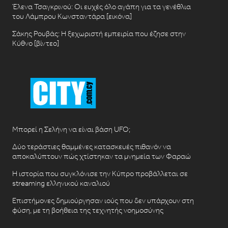
Έλενα Τσαγκρινού: Οι ευχές όλο αγάπη για τα γενέθλια
του Λάμπρου Κωνσταντάρα [εικόνα]
Σάκης Ρουβάς: Η ξεχωριστή εμπειρία που έζησε στην
Κύθνο [βίντεο]
Μπορεί η Σελήνη να είναι βάση UFO;
Δύο τεράστιες θαμμένες κατασκευές πιθανόν να
αποκαλύπτουν πώς χτίστηκαν τα μνημεία των Φαραώ
Η ιστορία που συγκλόνισε την Κύπρο προβάλλεται σε
streaming ελληνικού καναλιού
Επιστήμονες δημιούργησαν ιούς που δεν υπάρχουν στη
φύση, με τη βοήθεια της τεχνητής νοημοσύνης