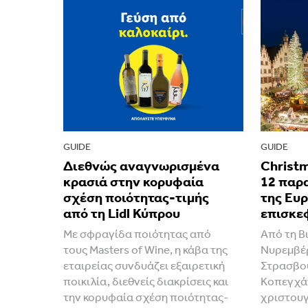
GUIDE
GUIDE
Διεθνώς αναγνωρισμένα
Christm
κρασιά στην κορυφαία
12 παρ
σχέση ποιότητας-τιμής
της Ευρ
από τη Lidl Κύπρου
επισκε
Με σφραγίδα ποιότητας από
Από τη Βι
τους Masters of Wine, η κάβα της
Νυρεμβέρ
εταιρείας συνδυάζει εξαιρετική
Στρασβού
ποικιλία, διεθνείς διακρίσεις και
Κοπεγχάγ
την κορυφαία σχέση ποιότητας-
χριστουγ