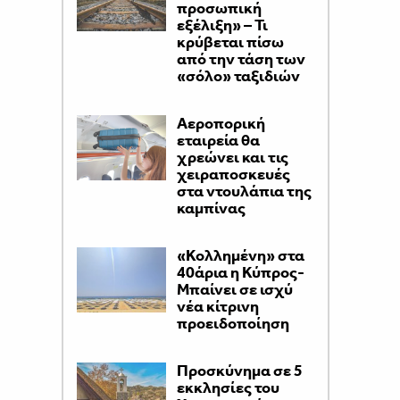
προσωπική
εξέλιξη» – Τι
κρύβεται πίσω
από την τάση των
«σόλο» ταξιδιών
Αεροπορική
εταιρεία θα
χρεώνει και τις
χειραποσκευές
στα ντουλάπια της
καμπίνας
«Κολλημένη» στα
40άρια η Κύπρος-
Μπαίνει σε ισχύ
νέα κίτρινη
προειδοποίηση
Προσκύνημα σε 5
εκκλησίες του