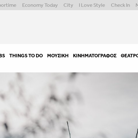
portime
Economy Today
City
I Love Style
Check In
BS
THINGS TO DO
ΜΟΥΣΙΚΉ
ΚΙΝΗΜΑΤΟΓΡΆΦΟΣ
ΘΈΑΤΡ