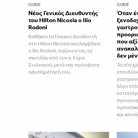
GUIDE
GUIDE
Νέος Γενικός Διευθυντής
Όταν έ
του Hilton Nicosia ο Ilio
ξενοδοχ
Rodoni
γαστρο
προορισ
Καθήκοντα Γενικού Διευθυντή
που αξί
στο Hilton Nicosia αναλαμβάνει
ανακαλ
ο Ilio Rodoni, παίρνοντας τη
δεν μέν
σκυτάλη από τον κ. Εύρο
Στυλιανού, μετά την πρόσφατη
Τα σύγχρ
αφυπηρέτησή του.
επενδύου
γαστρονο
λόγο επί
εστιατόρ
προορισμ
προσελκύ
και κατοί