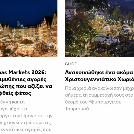
GUIDE
as Markets 2026:
Ανακοινώθηκε ένα ακόμα
αμυθένιες αγορές
Χριστουγεννιάτικο Χωρι
ώπης που αξίζει να
Ποια χωριά ανακοίνωσαν μέχρ
φθείς φέτος
σήμερα τη συμμετοχή τους στο
έννη και τη
θεσμό του Υφυπουργείου
γη μέχρι το
Τουρισμού
ργο, την Πράγα και την
η, συγκεντρώσαμε τις
εννιάτικες αγορές που