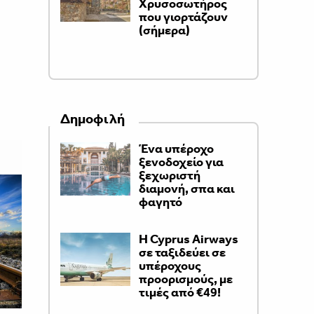
Χρυσοσωτήρος
που γιορτάζουν
(σήμερα)
Δημοφιλή
Ένα υπέροχο
ξενοδοχείο για
ξεχωριστή
διαμονή, σπα και
φαγητό
H Cyprus Airways
σε ταξιδεύει σε
υπέροχους
προορισμούς, με
τιμές από €49!