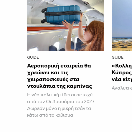
GUIDE
GUIDE
Αεροπορική εταιρεία θα
«Κολλη
χρεώνει και τις
Κύπρος-
χειραποσκευές στα
νέα κίτ
ντουλάπια της καμπίνας
Αναλυτι
Η νέα πολιτική τίθεται σε ισχύ
από τον Φεβρουάριο του 2027 –
Δωρεάν μόνο η μικρή τσάντα
κάτω από το κάθισμα