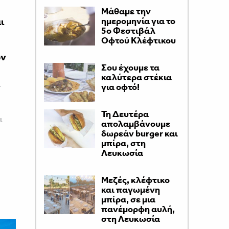
Μάθαμε την
ι
ημερομηνία για το
5ο Φεστιβάλ
Οφτού Κλέφτικου
ών
Σου έχουμε τα
καλύτερα στέκια
α
για οφτό!
Τη Δευτέρα
ι
απολαμβάνουμε
δωρεάν burger και
μπίρα, στη
Λευκωσία
Μεζές, κλέφτικο
και παγωμένη
μπίρα, σε μια
πανέμορφη αυλή,
στη Λευκωσία