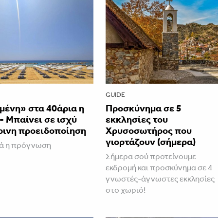
GUIDE
μένη» στα 40άρια η
Προσκύνημα σε 5
 Μπαίνει σε ισχύ
εκκλησίες του
ρινη προειδοποίηση
Χρυσοσωτήρος που
γιορτάζουν (σήμερα)
κά η πρόγνωση
Σήμερα σού προτείνουμε
εκδρομή και προσκύνημα σε 4
γνωστές-άγνωστες εκκλησίες
στο χωριό!