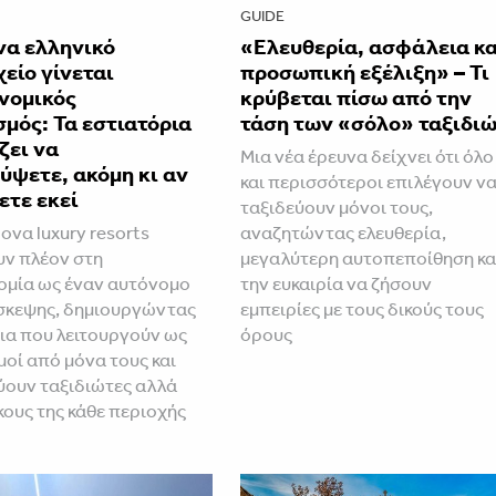
GUIDE
να ελληνικό
«Ελευθερία, ασφάλεια κα
είο γίνεται
προσωπική εξέλιξη» – Τι
νομικός
κρύβεται πίσω από την
μός: Τα εστιατόρια
τάση των «σόλο» ταξιδι
ζει να
Μια νέα έρευνα δείχνει ότι όλο
ύψετε, ακόμη κι αν
και περισσότεροι επιλέγουν ν
ετε εκεί
ταξιδεύουν μόνοι τους,
ονα luxury resorts
αναζητώντας ελευθερία,
ν πλέον στη
μεγαλύτερη αυτοπεποίθηση κα
μία ως έναν αυτόνομο
την ευκαιρία να ζήσουν
σκεψης, δημιουργώντας
εμπειρίες με τους δικούς τους
ια που λειτουργούν ως
όρους
οί από μόνα τους και
ουν ταξιδιώτες αλλά
κους της κάθε περιοχής