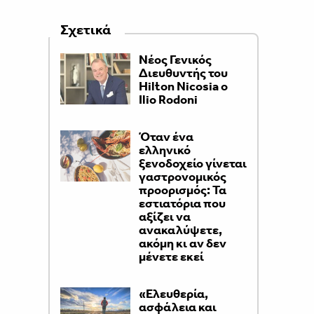
Σχετικά
Νέος Γενικός
Διευθυντής του
Hilton Nicosia ο
Ilio Rodoni
Όταν ένα
ελληνικό
ξενοδοχείο γίνεται
γαστρονομικός
προορισμός: Τα
εστιατόρια που
αξίζει να
ανακαλύψετε,
ακόμη κι αν δεν
μένετε εκεί
«Ελευθερία,
ασφάλεια και