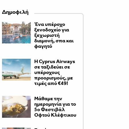
Δημοφιλή
Ένα υπέροχο
ξενοδοχείο για
ξεχωριστή
διαμονή, σπα και
φαγητό
H Cyprus Airways
σε ταξιδεύει σε
υπέροχους
προορισμούς, με
τιμές από €49!
Μάθαμε την
ημερομηνία για το
5ο Φεστιβάλ
Οφτού Κλέφτικου