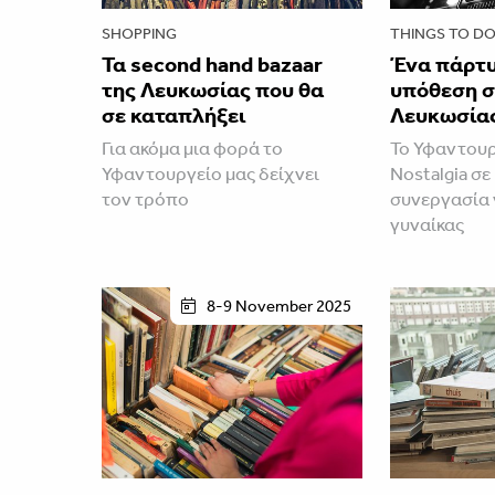
SHOPPING
THINGS TO D
Τα second hand bazaar
Ένα πάρτυ
της Λευκωσίας που θα
υπόθεση σ
σε καταπλήξει
Λευκωσία
Για ακόμα μια φορά το
Το Υφαντουρ
Υφαντουργείο μας δείχνει
Nostalgia σε
τον τρόπο
συνεργασία γ
γυναίκας
8-9 November 2025