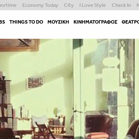
portime
Economy Today
City
I Love Style
Check In
BS
THINGS TO DO
ΜΟΥΣΙΚΉ
ΚΙΝΗΜΑΤΟΓΡΆΦΟΣ
ΘΈΑΤΡ