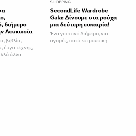
O
SHOPPING
να
SecondLife Wardrobe
ο,
Gala: Δίνουμε στα ρούχα
, διήμερο
μια δεύτερη ευκαιρία!
ην Λευκωσία
Ένα γιορτινό διήμερο, για
, βιβλία,
αγορές, ποτά και μουσική
, έργα τέχνης,
ολλά άλλα