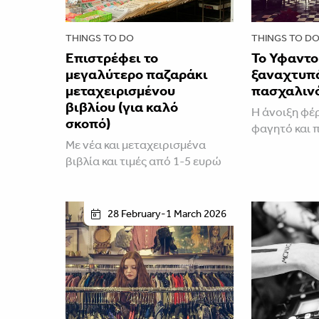
THINGS TO DO
THINGS TO D
Επιστρέφει το
Το Υφαντο
μεγαλύτερο παζαράκι
ξαναχτυπά
μεταχειρισμένου
πασχαλινό
βιβλίου (για καλό
Η άνοιξη φέρ
σκοπό)
φαγητό και 
Με νέα και μεταχειρισμένα
βιβλία και τιμές από 1-5 ευρώ
28 February-1 March 2026