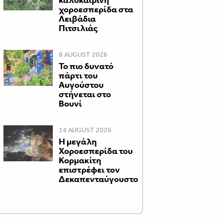
καλοκαιρινή
χοροεσπερίδα στα
Λειβάδια
Πιτσιλιάς
8 AUGUST 2026
Το πιο δυνατό
πάρτι του
Αυγούστου
στήνεται στο
Βουνί
14 AUGUST 2026
Η μεγάλη
Χοροεσπερίδα του
Κορμακίτη
επιστρέφει τον
Δεκαπενταύγουστο