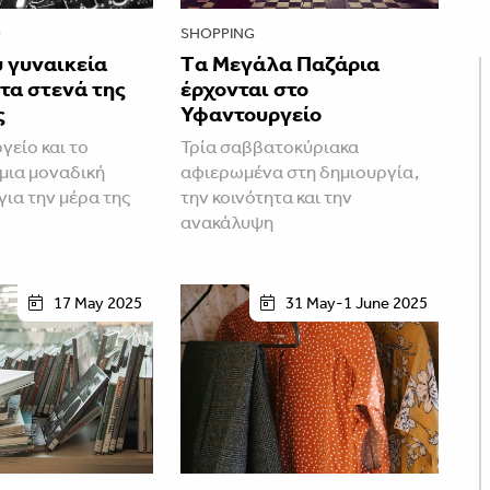
O
SHOPPING
 γυναικεία
Tα Μεγάλα Παζάρια
τα στενά της
έρχονται στο
ς
Υφαντουργείο
γείο και το
Τρία σαββατοκύριακα
 μια μοναδική
αφιερωμένα στη δημιουργία,
ια την μέρα της
την κοινότητα και την
ανακάλυψη
17 May 2025
31 May-1 June 2025