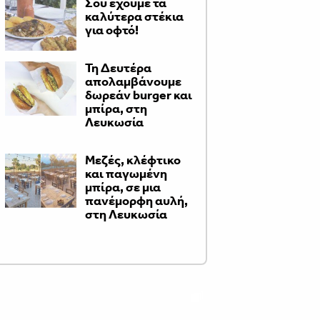
Σου έχουμε τα
καλύτερα στέκια
για οφτό!
Τη Δευτέρα
απολαμβάνουμε
δωρεάν burger και
μπίρα, στη
Λευκωσία
Μεζές, κλέφτικο
και παγωμένη
μπίρα, σε μια
πανέμορφη αυλή,
στη Λευκωσία