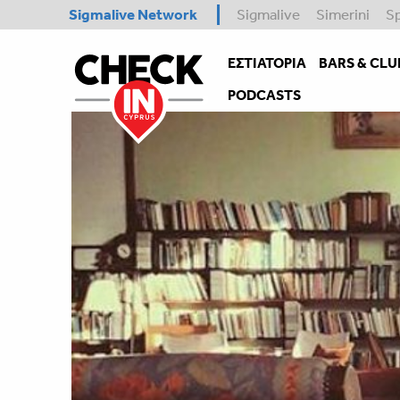
Sigmalive Network
Sigmalive
Simerini
S
ΕΣΤΙΑΤΌΡΙΑ
BARS & CLU
PODCASTS