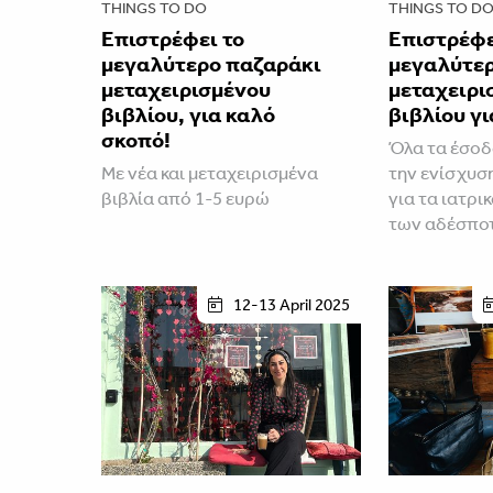
THINGS TO DO
THINGS TO D
Επιστρέφει το
Επιστρέφε
μεγαλύτερο παζαράκι
μεγαλύτερ
μεταχειρισμένου
μεταχειρι
βιβλίου, για καλό
βιβλίου γ
σκοπό!
Όλα τα έσοδ
Με νέα και μεταχειρισμένα
την ενίσχυσ
βιβλία από 1-5 ευρώ
για τα ιατρι
των αδέσπο
12-13 April 2025