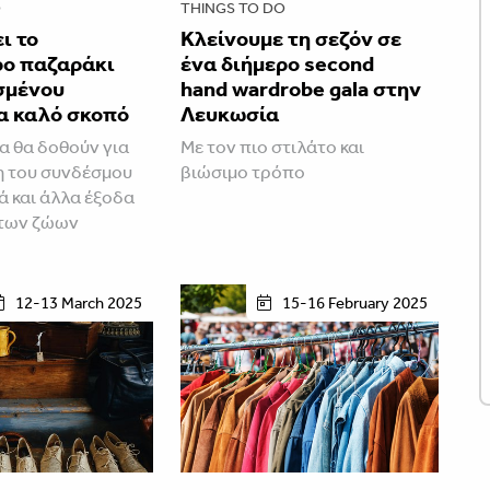
O
THINGS TO DO
ι το
Κλείνουμε τη σεζόν σε
ο παζαράκι
ένα διήμερο second
σμένου
hand wardrobe gala στην
ια καλό σκοπό
Λευκωσία
α θα δοθούν για
Με τον πιο στιλάτο και
η του συνδέσμου
βιώσιμο τρόπο
κά και άλλα έξοδα
των ζώων
12-13 March 2025
15-16 February 2025