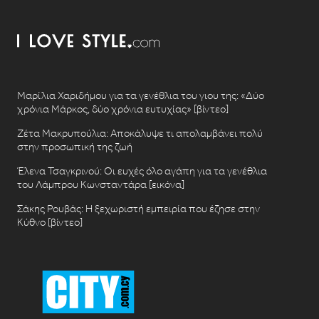
Μαρίλια Χαριδήμου για τα γενέθλια του γιου της: «Δύο
χρόνια Μάρκος, δύο χρόνια ευτυχίας» [βίντεο]
Ζέτα Μακρυπούλια: Αποκάλυψε τι απολαμβάνει πολύ
στην προσωπική της ζωή
Έλενα Τσαγκρινού: Οι ευχές όλο αγάπη για τα γενέθλια
του Λάμπρου Κωνσταντάρα [εικόνα]
Σάκης Ρουβάς: Η ξεχωριστή εμπειρία που έζησε στην
Κύθνο [βίντεο]