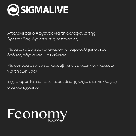
Απολογείται ο Αφγανός για τη δολοφονία της
Βρετανίδας-Αρνείται τις κατηγορίες
Μετά από 26 χρόνια αναμονής παραδόθηκε ο νέος
δρόμος Λάρνακας – Δεκέλειας
Με δάκρυα στα μάτια κολυμβητής με καρκίνο: «Ικετεύω
για τη ζωή μας»
Ισχυρισμοί Τατάρ περί παρέμβασης Όζελ στις «εκλογές»
στα κατεχόμενα