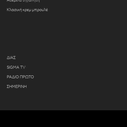
Αθερίνα τηγανητή
Κλασική κρεμ μπρουλέ
ΔΙΑΣ
SIGMA TV
ΡΑΔΙΟ ΠΡΩΤΟ
ΣΗΜΕΡΙΝΗ