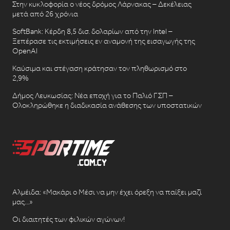
Στην κυκλοφορία ο νέος δρόμος Λάρνακας – Δεκέλειας
μετά από 26 χρόνια
SoftBank: Κέρδη 8,5 δισ. δολαρίων από την Intel –
Ξεπέρασε τις εκτιμήσεις εν αναμονή της εισαγωγής της
OpenAI
Καύσιμα και στέγαση κράτησαν τον πληθωρισμό στο
2,9%
Δήμος Λευκωσίας: Νέα εποχή για το Παλιό ΓΣΠ –
Ολοκληρώθηκε η διαδικασία ανάθεσης των υποστατικών
Αλμέιδα: «Μακάρι ο Μέσι να μην έχει όρεξη να παίξει μαζί
μας…»
Οι διαιτητές των φιλικών αγώνων!