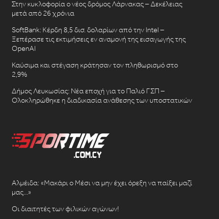
Στην κυκλοφορία ο νέος δρόμος Λάρνακας – Δεκέλειας
μετά από 26 χρόνια
SoftBank: Κέρδη 8,5 δισ. δολαρίων από την Intel –
Ξεπέρασε τις εκτιμήσεις εν αναμονή της εισαγωγής της
OpenAI
Καύσιμα και στέγαση κράτησαν τον πληθωρισμό στο
2,9%
Δήμος Λευκωσίας: Νέα εποχή για το Παλιό ΓΣΠ –
Ολοκληρώθηκε η διαδικασία ανάθεσης των υποστατικών
Αλμέιδα: «Μακάρι ο Μέσι να μην έχει όρεξη να παίξει μαζί
μας…»
Οι διαιτητές των φιλικών αγώνων!