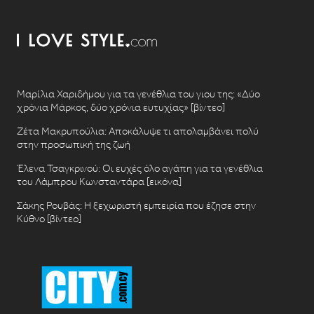
Μαρίλια Χαριδήμου για τα γενέθλια του γιου της: «Δύο
χρόνια Μάρκος, δύο χρόνια ευτυχίας» [βίντεο]
Ζέτα Μακρυπούλια: Αποκάλυψε τι απολαμβάνει πολύ
στην προσωπική της ζωή
Έλενα Τσαγκρινού: Οι ευχές όλο αγάπη για τα γενέθλια
του Λάμπρου Κωνσταντάρα [εικόνα]
Σάκης Ρουβάς: Η ξεχωριστή εμπειρία που έζησε στην
Κύθνο [βίντεο]