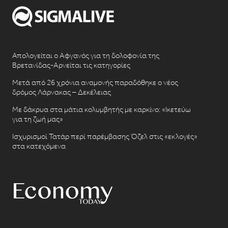
Απολογείται ο Αφγανός για τη δολοφονία της
Βρετανίδας-Αρνείται τις κατηγορίες
Μετά από 26 χρόνια αναμονής παραδόθηκε ο νέος
δρόμος Λάρνακας – Δεκέλειας
Με δάκρυα στα μάτια κολυμβητής με καρκίνο: «Ικετεύω
για τη ζωή μας»
Ισχυρισμοί Τατάρ περί παρέμβασης Όζελ στις «εκλογές»
στα κατεχόμενα