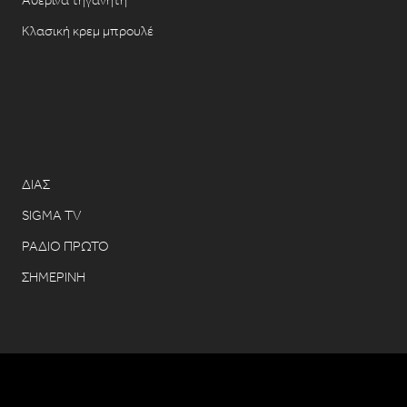
Αθερίνα τηγανητή
Κλασική κρεμ μπρουλέ
ΔΙΑΣ
SIGMA TV
ΡΑΔΙΟ ΠΡΩΤΟ
ΣΗΜΕΡΙΝΗ