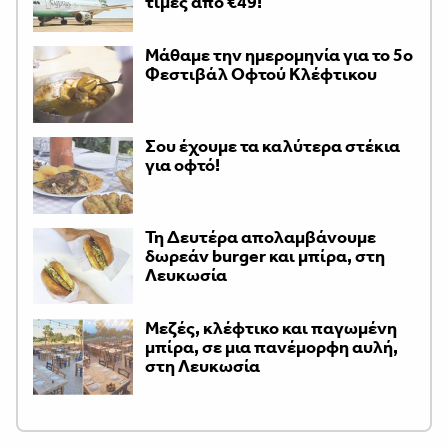
τιμές από €49!
Μάθαμε την ημερομηνία για το 5ο
Φεστιβάλ Οφτού Κλέφτικου
Σου έχουμε τα καλύτερα στέκια
για οφτό!
Τη Δευτέρα απολαμβάνουμε
δωρεάν burger και μπίρα, στη
Λευκωσία
Μεζές, κλέφτικο και παγωμένη
μπίρα, σε μια πανέμορφη αυλή,
στη Λευκωσία