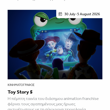
30 July-5 August 2026
ΚΙΝΗΜΑΤΟΓΡΆΦΟΣ
Toy Story 5
H πέμπτη ταινία του διάσημου animation franchise
φέρνει τους αγαπημένους μας ήρωες
αντιμέτωπους με τη σύγχρονη τεχνολογία