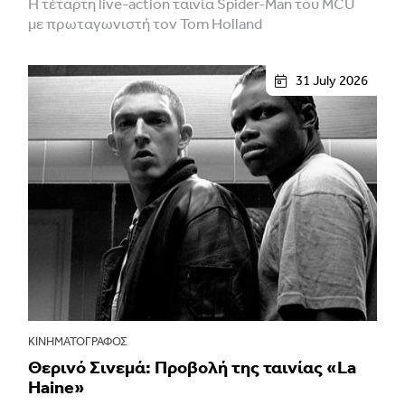
Η τέταρτη live-action ταινία Spider-Man του MCU
με πρωταγωνιστή τον Tom Holland
31 July 2026
ΚΙΝΗΜΑΤΟΓΡΆΦΟΣ
Θερινό Σινεμά: Προβολή της ταινίας «La
Haine»