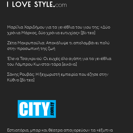
Μαρίλια Χαριδήμου για τα γενέθλια του γιου της: «Δύο
χρόνια Μάρκος, δύο χρόνια ευτυχίας» [βίντεο]
Ζέτα Μακρυπούλια: Αποκάλυψε τι απολαμβάνει πολύ
στην προσωπική της ζωή
Έλενα Τσαγκρινού: Οι ευχές όλο αγάπη για τα γενέθλια
του Λάμπρου Κωνσταντάρα [εικόνα]
Σάκης Ρουβάς: Η ξεχωριστή εμπειρία που έζησε στην
Κύθνο [βίντεο]
Εστιατόρια, μπαρ και θέατρα απαγορεύουν τα «έξυπνα