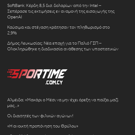
SoftBank: Κέρδη 8,5 δισ. δολαρίων από την Intel –
Ξεπέρασε τις εκτιμήσεις εν αναμονή της εισαγωγής της
OpenAI
Καύσιμα και στέγαση κράτησαν τον πληθωρισμό στο
2,9%
Δήμος Λευκωσίας: Νέα εποχή για το Παλιό ΓΣΠ –
Ολοκληρώθηκε η διαδικασία ανάθεσης των υποστατικών
Αλμέιδα: «Μακάρι ο Μέσι να μην έχει όρεξη να παίξει μαζί
μας…»
Οι διαιτητές των φιλικών αγώνων!
«Η ανοικτή προπόνηση του Θρύλου»