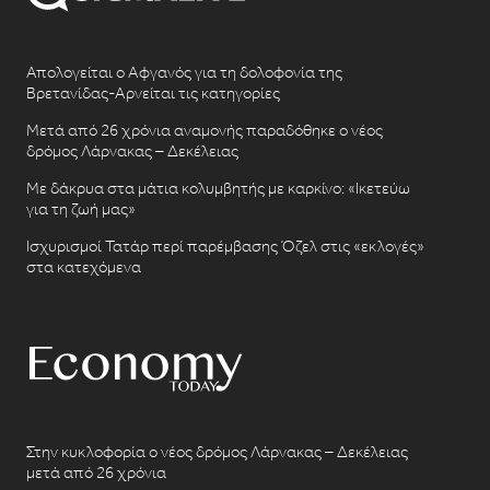
Απολογείται ο Αφγανός για τη δολοφονία της
Βρετανίδας-Αρνείται τις κατηγορίες
Μετά από 26 χρόνια αναμονής παραδόθηκε ο νέος
δρόμος Λάρνακας – Δεκέλειας
Με δάκρυα στα μάτια κολυμβητής με καρκίνο: «Ικετεύω
για τη ζωή μας»
Ισχυρισμοί Τατάρ περί παρέμβασης Όζελ στις «εκλογές»
στα κατεχόμενα
Στην κυκλοφορία ο νέος δρόμος Λάρνακας – Δεκέλειας
μετά από 26 χρόνια