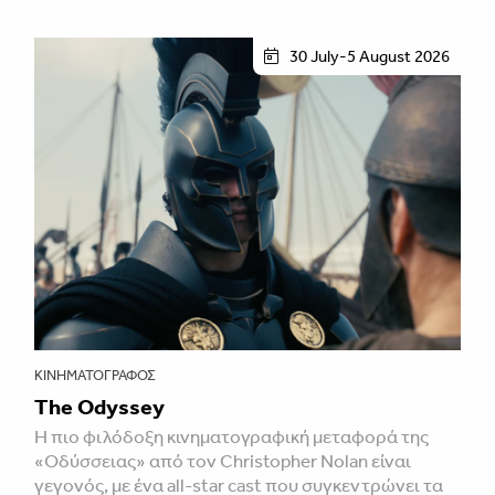
30 July-5 August 2026
ΚΙΝΗΜΑΤΟΓΡΆΦΟΣ
The Odyssey
Η πιο φιλόδοξη κινηματογραφική μεταφορά της
«Οδύσσειας» από τον Christopher Nolan είναι
γεγονός, με ένα all-star cast που συγκεντρώνει τα