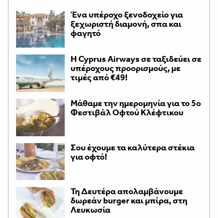
Ένα υπέροχο ξενοδοχείο για
ξεχωριστή διαμονή, σπα και
φαγητό
H Cyprus Airways σε ταξιδεύει σε
υπέροχους προορισμούς, με
τιμές από €49!
Μάθαμε την ημερομηνία για το 5ο
Φεστιβάλ Οφτού Κλέφτικου
Σου έχουμε τα καλύτερα στέκια
για οφτό!
Τη Δευτέρα απολαμβάνουμε
δωρεάν burger και μπίρα, στη
Λευκωσία