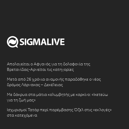
Απολογείται ο Αφγανός για τη δολοφονία της
Βρετανίδας-Αρνείται τις κατηγορίες
Μετά από 26 χρόνια αναμονής παραδόθηκε ο νέος
δρόμος Λάρνακας – Δεκέλειας
Με δάκρυα στα μάτια κολυμβητής με καρκίνο: «Ικετεύω
για τη ζωή μας»
Ισχυρισμοί Τατάρ περί παρέμβασης Όζελ στις «εκλογές»
στα κατεχόμενα