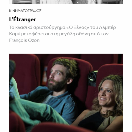
ΚΙΝΗΜΑΤΟΓΡΆΦΟΣ
L’Étranger
Το κλασικό αριστούργημα «Ο Ξένος» του Αλμπέρ
Καμύ μεταφέρεται στη μεγάλη οθόνη από τον
François Ozon