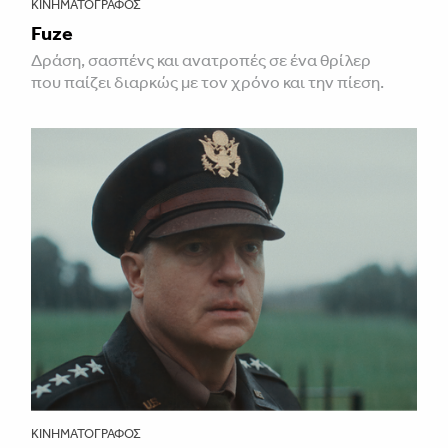
ΚΙΝΗΜΑΤΟΓΡΆΦΟΣ
Fuze
Δράση, σασπένς και ανατροπές σε ένα θρίλερ
που παίζει διαρκώς με τον χρόνο και την πίεση.
ΚΙΝΗΜΑΤΟΓΡΆΦΟΣ