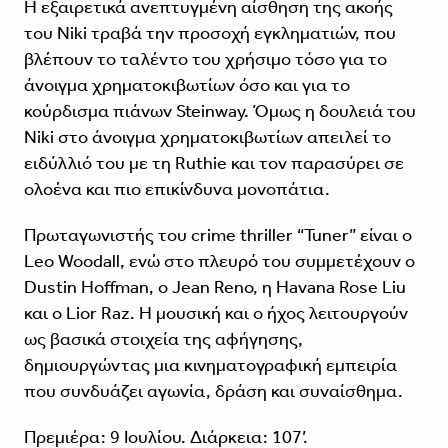
Η εξαιρετικά ανεπτυγμένη αίσθηση της ακοής
του Niki τραβά την προσοχή εγκληματιών, που
βλέπουν το ταλέντο του χρήσιμο τόσο για το
άνοιγμα χρηματοκιβωτίων όσο και για το
κούρδισμα πιάνων Steinway. Όμως η δουλειά του
Niki στο άνοιγμα χρηματοκιβωτίων απειλεί το
ειδύλλιό του με τη Ruthie και τον παρασύρει σε
ολοένα και πιο επικίνδυνα μονοπάτια.
Πρωταγωνιστής του crime thriller “Tuner” είναι ο
Leo Woodall, ενώ στο πλευρό του συμμετέχουν ο
Dustin Hoffman, ο Jean Reno, η Havana Rose Liu
και ο Lior Raz. Η μουσική και ο ήχος λειτουργούν
ως βασικά στοιχεία της αφήγησης,
δημιουργώντας μια κινηματογραφική εμπειρία
που συνδυάζει αγωνία, δράση και συναίσθημα.
Πρεμιέρα: 9 Ιουλίου. Διάρκεια: 107’.