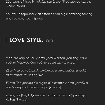
Ξέσπασε ο Νίκος Νικόλιζας κατά του Πλούταρχου και της
Θεοδωρίδου
Χρυσά Βατόμουρα: Δείτε ποιες είναι οι χειρότερες ταινίες
της χρονιάς που πέρασε
Μαρίλια Χαριδήμου για τα γενέθλια του γιου της: «Δύο
χρόνια Μάρκος, δύο χρόνια ευτυχίας» [βίντεο]
Ζέτα Μακρυπούλια: Αποκάλυψε τι απολαμβάνει πολύ
στην προσωπική της ζωή
Έλενα Τσαγκρινού: Οι ευχές όλο αγάπη για τα γενέθλια
του Λάμπρου Κωνσταντάρα [εικόνα]
Σάκης Ρουβάς: Η ξεχωριστή εμπειρία που έζησε στην
Κύθνο [βίντεο]