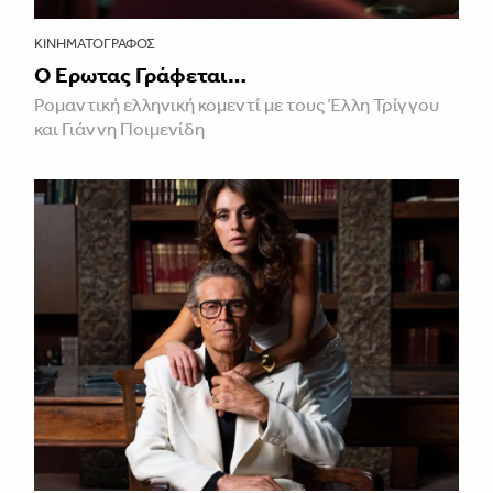
ΚΙΝΗΜΑΤΟΓΡΆΦΟΣ
Ο Έρωτας Γράφεται…
Ρομαντική ελληνική κομεντί με τους Έλλη Τρίγγου
και Γιάννη Ποιμενίδη