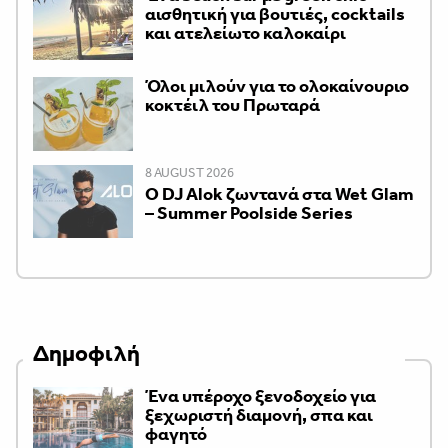
αισθητική για βουτιές, cocktails
και ατελείωτο καλοκαίρι
Όλοι μιλούν για το ολοκαίνουριο
κοκτέιλ του Πρωταρά
8 AUGUST 2026
Ο DJ Alok ζωντανά στα Wet Glam
– Summer Poolside Series
Δημοφιλή
Ένα υπέροχο ξενοδοχείο για
ξεχωριστή διαμονή, σπα και
φαγητό