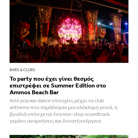
BARS & CLUBS
Το party που έχει γίνει θεσμός
επιστρέφει σε Summer Edition στο
Ammos Beach Bar
Από pop και dance επιτυχίες μέχρι τα club
anthems που σημάδεψαν μια ολόκληρη γενιά, η
βραδιά υπόσχεται ένα non-stop soundtrack
γεμάτο αναμνήσεις και δυνατή ενέργεια