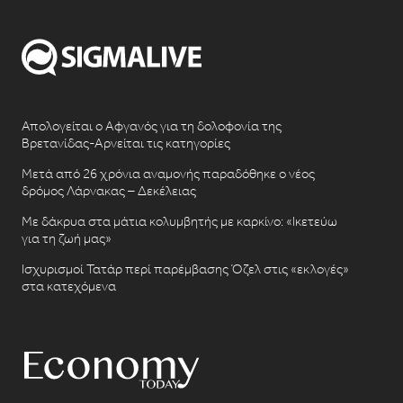
Απολογείται ο Αφγανός για τη δολοφονία της
Βρετανίδας-Αρνείται τις κατηγορίες
Μετά από 26 χρόνια αναμονής παραδόθηκε ο νέος
δρόμος Λάρνακας – Δεκέλειας
Με δάκρυα στα μάτια κολυμβητής με καρκίνο: «Ικετεύω
για τη ζωή μας»
Ισχυρισμοί Τατάρ περί παρέμβασης Όζελ στις «εκλογές»
στα κατεχόμενα