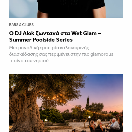
BARS & CLUBS
Ο DJ Alok ζωντανά στα Wet Glam –
Summer Poolside Series
Μια μοναδική εμπειρία καλοκαιρινής
διασκέδασης σας περιμένει στην πιο glamorous
πισίνα του νησιού