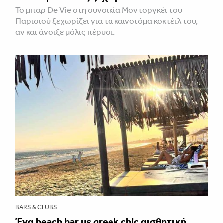
Το μπαρ De Vie στη συνοικία Μοντοργκέι του
Παρισιού ξεχωρίζει για τα καινοτόμα κοκτέιλ του,
αν και άνοιξε μόλις πέρυσι.
BARS & CLUBS
Ένα beach bar με greek chic αισθητική