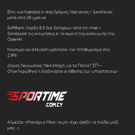
Στην κυκλοφορία ο νέος δρόμος Λάρνακας – Δεκέλειας
μετά από 26 χρόνια
SoftBank: Κέρδη 8,5 δισ. δολαρίων από την Intel –
Ξεπέρασε τις εκτιμήσεις εν αναμονή της εισαγωγής της
OpenAI
Καύσιμα και στέγαση κράτησαν τον πληθωρισμό στο
2,9%
Δήμος Λευκωσίας: Νέα εποχή για το Παλιό ΓΣΠ –
Ολοκληρώθηκε η διαδικασία ανάθεσης των υποστατικών
Αλμέιδα: «Μακάρι ο Μέσι να μην έχει όρεξη να παίξει μαζί
μας…»