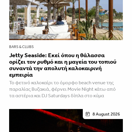
BARS & CLUBS
Jetty Seaside: Εκεί όπου η θάλασσα
ορίζει τον ρυθμό και η μαγεία του τοπιού
συναντά την απολυτή καλοκαιρινή
εμπειρία
Το φετινό καλοκαίρι το όμορφο beach venue της
παραλίας Βυζακιά, φέρνει Movie Night κάτω από
τα αστέρια και DJ Saturdays δίπλα στο κύμα
8 August 2026