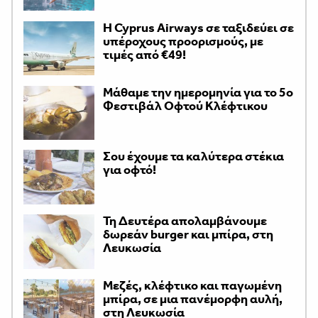
H Cyprus Airways σε ταξιδεύει σε
υπέροχους προορισμούς, με
τιμές από €49!
Μάθαμε την ημερομηνία για το 5ο
Φεστιβάλ Οφτού Κλέφτικου
Σου έχουμε τα καλύτερα στέκια
για οφτό!
Τη Δευτέρα απολαμβάνουμε
δωρεάν burger και μπίρα, στη
Λευκωσία
Μεζές, κλέφτικο και παγωμένη
μπίρα, σε μια πανέμορφη αυλή,
στη Λευκωσία