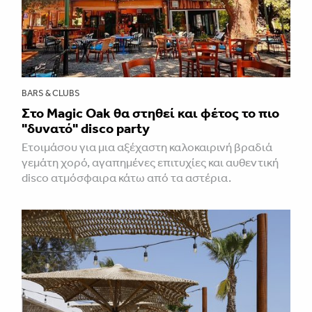
BARS & CLUBS
Στο Magic Oak θα στηθεί και φέτος το πιο
"δυνατό" disco party
Ετοιμάσου για μια αξέχαστη καλοκαιρινή βραδιά
γεμάτη χορό, αγαπημένες επιτυχίες και αυθεντική
disco ατμόσφαιρα κάτω από τα αστέρια.