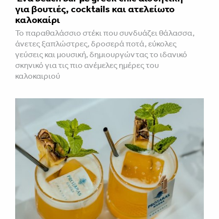
για βουτιές, cocktails και ατελείωτο
καλοκαίρι
Το παραθαλάσσιο στέκι που συνδυάζει θάλασσα,
άνετες ξαπλώστρες, δροσερά ποτά, εύκολες
γεύσεις και μουσική, δημιουργώντας το ιδανικό
σκηνικό για τις πιο ανέμελες ημέρες του
καλοκαιριού