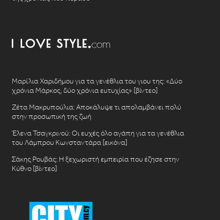
Μαρίλια Χαριδήμου για τα γενέθλια του γιου της: «Δύο
χρόνια Μάρκος, δύο χρόνια ευτυχίας» [βίντεο]
Ζέτα Μακρυπούλια: Αποκάλυψε τι απολαμβάνει πολύ
στην προσωπική της ζωή
Έλενα Τσαγκρινού: Οι ευχές όλο αγάπη για τα γενέθλια
του Λάμπρου Κωνσταντάρα [εικόνα]
Σάκης Ρουβάς: Η ξεχωριστή εμπειρία που έζησε στην
Κύθνο [βίντεο]