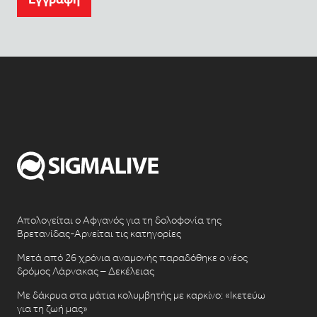
Απολογείται ο Αφγανός για τη δολοφονία της
Βρετανίδας-Αρνείται τις κατηγορίες
Μετά από 26 χρόνια αναμονής παραδόθηκε ο νέος
δρόμος Λάρνακας – Δεκέλειας
Με δάκρυα στα μάτια κολυμβητής με καρκίνο: «Ικετεύω
για τη ζωή μας»