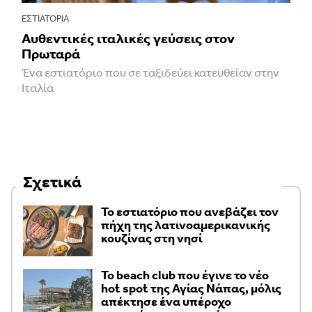
ΕΣΤΙΑΤΌΡΙΑ
Αυθεντικές ιταλικές γεύσεις στον
Πρωταρά
Ένα εστιατόριο που σε ταξιδεύει κατευθείαν στην
Ιταλία
Σχετικά
Το εστιατόριο που ανεβάζει τον
πήχη της λατινοαμερικανικής
κουζίνας στη νησί
Το beach club που έγινε το νέο
hot spot της Αγίας Νάπας, μόλις
απέκτησε ένα υπέροχο