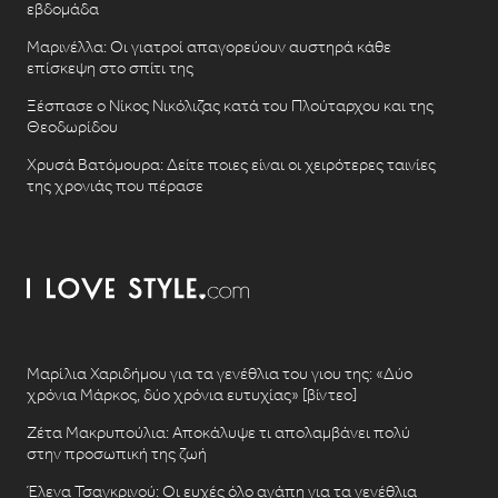
εβδομάδα
Μαρινέλλα: Οι γιατροί απαγορεύουν αυστηρά κάθε
επίσκεψη στο σπίτι της
Ξέσπασε ο Νίκος Νικόλιζας κατά του Πλούταρχου και της
Θεοδωρίδου
Χρυσά Βατόμουρα: Δείτε ποιες είναι οι χειρότερες ταινίες
της χρονιάς που πέρασε
Μαρίλια Χαριδήμου για τα γενέθλια του γιου της: «Δύο
χρόνια Μάρκος, δύο χρόνια ευτυχίας» [βίντεο]
Ζέτα Μακρυπούλια: Αποκάλυψε τι απολαμβάνει πολύ
στην προσωπική της ζωή
Έλενα Τσαγκρινού: Οι ευχές όλο αγάπη για τα γενέθλια