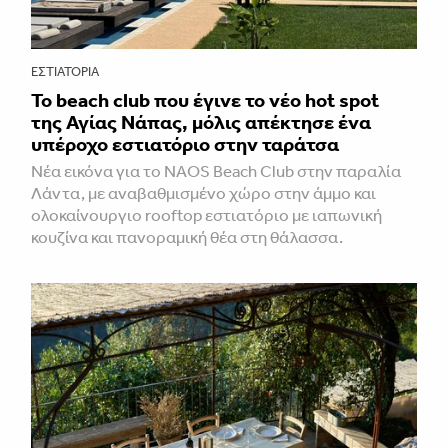
ΕΣΤΙΑΤΌΡΙΑ
Το beach club που έγινε το νέο hot spot
της Αγίας Νάπας, μόλις απέκτησε ένα
υπέροχο εστιατόριο στην ταράτσα
Νέα εικόνα για το NAOS Beach Club στην παραλία
Λάντα, με αναβαθμισμένο χώρο στην άμμο και
ολοκαίνουργιο rooftop εστιατόριο με ιαπωνική
κουζίνα και πανοραμική θέα στη θάλασσα.