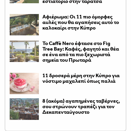
εστιατόριο στην ταράτσα
Αφιέρωμα: Οι 11 πιο όμορφες
αυλές που θα αγαπήσεις αυτό το
καλοκαίρι στην Κύπρο
Το Caffè Nero έφτασε στο Fig
Tree Bay: Καφές, φαγητό και θέα
σε ένα από τα πιο ξεχωριστά
σημεία του Πρωταρά
11 δροσερά μέρη στην Κύπρο για
νόστιμο μαχαλεπί όπως παλιά
8 (ακόμα) αγαπημένες ταβέρνες,
σου στρώνουν τραπέζι για τον
Δεκαπενταύγουστο