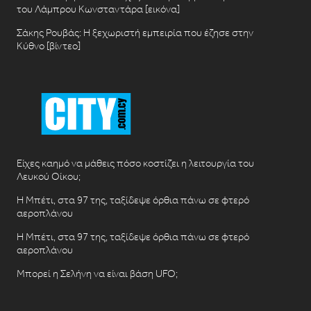
του Λάμπρου Κωνσταντάρα [εικόνα]
Σάκης Ρουβάς: Η ξεχωριστή εμπειρία που έζησε στην
Κύθνο [βίντεο]
Είχες καημό να μάθεις πόσο κοστίζει η λειτουργία του
Λευκού Οίκου;
Η Μπέτι, στα 97 της, ταξίδεψε όρθια πάνω σε φτερό
αεροπλάνου
Η Μπέτι, στα 97 της, ταξίδεψε όρθια πάνω σε φτερό
αεροπλάνου
Μπορεί η Σελήνη να είναι βάση UFO;