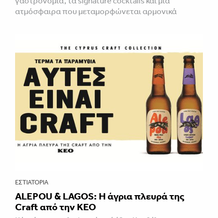
γαστρονομία, τα signature cocktails και μια
ατμόσφαιρα που μεταμορφώνεται αρμονικά
ΕΣΤΙΑΤΌΡΙΑ
ALEPOU & LAGOS: Η άγρια πλευρά της
Craft από την ΚΕΟ