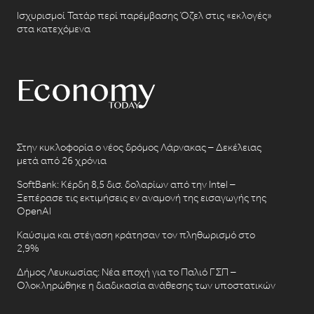
Ισχυρισμοί Τατάρ περί παρέμβασης Όζελ στις «εκλογές»
στα κατεχόμενα
Στην κυκλοφορία ο νέος δρόμος Λάρνακας – Δεκέλειας
μετά από 26 χρόνια
SoftBank: Κέρδη 8,5 δισ. δολαρίων από την Intel –
Ξεπέρασε τις εκτιμήσεις εν αναμονή της εισαγωγής της
OpenAI
Καύσιμα και στέγαση κράτησαν τον πληθωρισμό στο
2,9%
Δήμος Λευκωσίας: Νέα εποχή για το Παλιό ΓΣΠ –
Ολοκληρώθηκε η διαδικασία ανάθεσης των υποστατικών