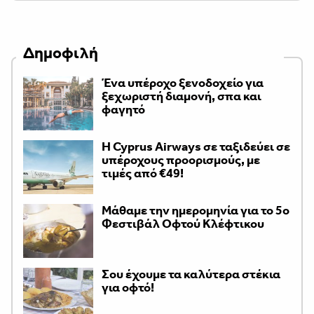
Δημοφιλή
Ένα υπέροχο ξενοδοχείο για
ξεχωριστή διαμονή, σπα και
φαγητό
H Cyprus Airways σε ταξιδεύει σε
υπέροχους προορισμούς, με
τιμές από €49!
Μάθαμε την ημερομηνία για το 5ο
Φεστιβάλ Οφτού Κλέφτικου
Σου έχουμε τα καλύτερα στέκια
για οφτό!