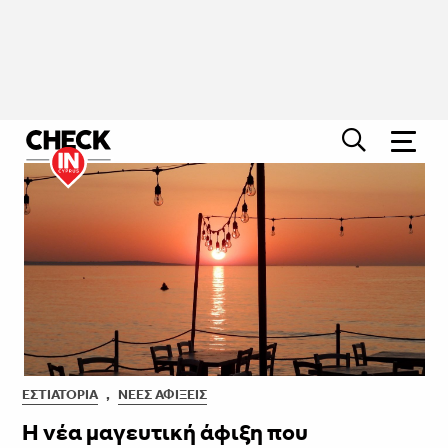
ΕΣΤΙΑΤΌΡΙΑ
,
ΝΈΕΣ ΑΦΊΞΕΙΣ
Η νέα μαγευτική άφιξη που