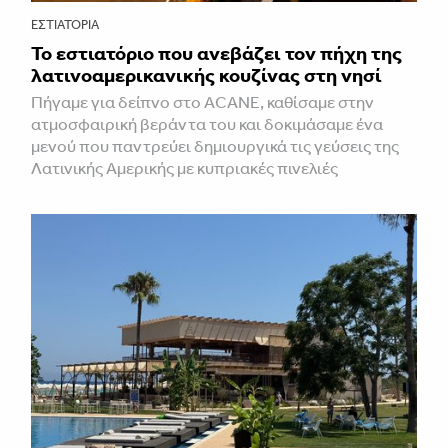
ΕΣΤΙΑΤΌΡΙΑ
Το εστιατόριο που ανεβάζει τον πήχη της
λατινοαμερικανικής κουζίνας στη νησί
Πήγαμε για δείπνο στο ACANE, καθίσαμε στην
ατμοσφαιρική βεράντα του και δοκιμάσαμε ένα
μενού που παντρεύει δημιουργικά τις γεύσεις της
Λατινικής Αμερικής με κυπριακές πινελιές