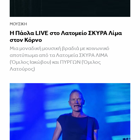
ΜΟΥΣΙΚΉ
Η Πάολα LIVE στο Λατομείο ΣΚΥΡΑ Λίμα
στον Κόρνο
Μια μοναδική μουσική βραδιά με κοινωνικό
αποτύπωμα από τα Λατομεία ΣΚΥΡΑ ΛΙΜΑ
(Όμιλος Ιακώβου) και ΠΥΡΓΩΝ (Όμιλος
Λατούρος)