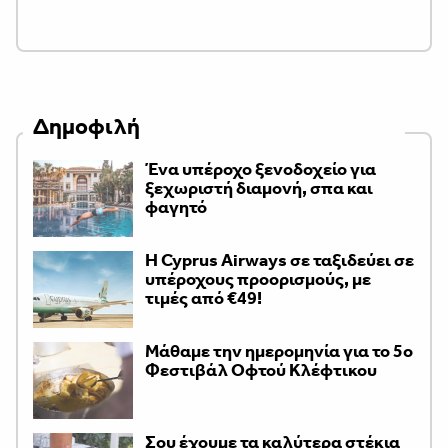
Δημοφιλή
Ένα υπέροχο ξενοδοχείο για
ξεχωριστή διαμονή, σπα και
φαγητό
H Cyprus Airways σε ταξιδεύει σε
υπέροχους προορισμούς, με
τιμές από €49!
Μάθαμε την ημερομηνία για το 5ο
Φεστιβάλ Οφτού Κλέφτικου
Σου έχουμε τα καλύτερα στέκια