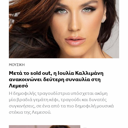
ΜΟΥΣΙΚΉ
Μετά το sold out, η Ιουλία Καλλιμάνη
ανακοινώνει δεύτερη συναυλία στη
Λεμεσό
H δημοφιλής τραγουδίστρια υπόσχεται ακόμη
μία βραδιά γεμάτη κέφι, τραγούδι και δυνατές
συγκινήσεις, σε ένα από τα πιο δημοφιλή μουσικά
στέκια της Λεμεσού.