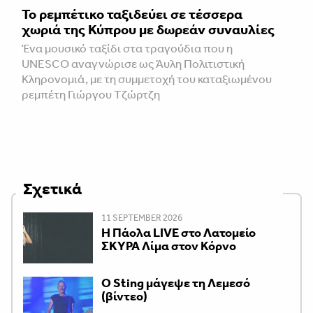
Το ρεμπέτικο ταξιδεύει σε τέσσερα
χωριά της Κύπρου με δωρεάν συναυλίες
Ένα μουσικό ταξίδι στα τραγούδια που η
UNESCO αναγνώρισε ως Άυλη Πολιτιστική
Κληρονομιά, με τη συμμετοχή του καταξιωμένου
ρεμπέτη Γιώργου Τζώρτζη
Σχετικά
11 SEPTEMBER 2026
Η Πάολα LIVE στο Λατομείο
ΣΚΥΡΑ Λίμα στον Κόρνο
Ο Sting μάγεψε τη Λεμεσό
(βίντεο)