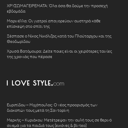
ΧΡΥΣΩΜΑΓΕΙΡΕΜΑΤΑ: Όλα όσα θα δούμε την προσεχή
εβδομάδα
Μαρινέλλα: Οι γιατροί απαγορεύουν αυστηρά κάθε
επίσκεψη στο σπίτι της
Ξέσπασε ο Νίκος Νικόλιζας κατά του Πλούταρχου και της
Θεοδωρίδου
Χρυσά Βατόμουρα: Δείτε ποιες είναι οι χειρότερες ταινίες
της χρονιάς που πέρασε
Ευριπίδου – Μιχόπουλος: Ο νέος προορισμός των
διακοπών τους μετά τη Σαντορίνη
Μερκής – Κυριάκου: Μετέτρεψαν την αυλή τους σε θερινό
σινεμά για τα παιδιά τους [εικόνες & βίντεο]