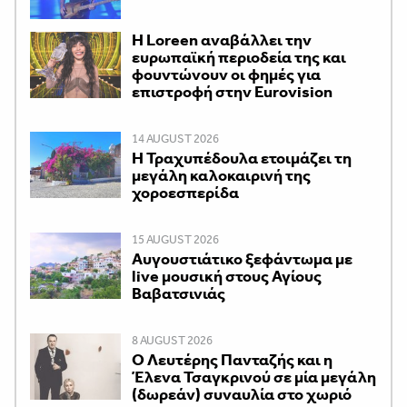
Η Loreen αναβάλλει την
ευρωπαϊκή περιοδεία της και
φουντώνουν οι φημές για
επιστροφή στην Eurovision
14 AUGUST 2026
Η Τραχυπέδουλα ετοιμάζει τη
μεγάλη καλοκαιρινή της
χοροεσπερίδα
15 AUGUST 2026
Αυγουστιάτικο ξεφάντωμα με
live μουσική στους Αγίους
Βαβατσινιάς
8 AUGUST 2026
Ο Λευτέρης Πανταζής και η
Έλενα Τσαγκρινού σε μία μεγάλη
(δωρεάν) συναυλία στο χωριό