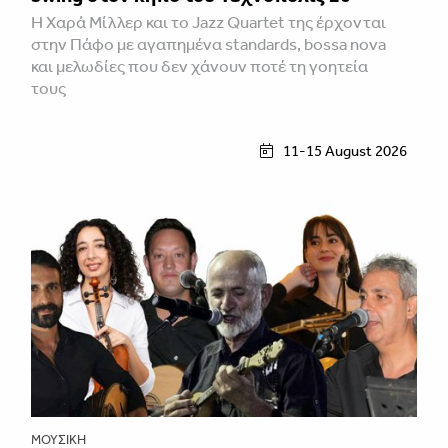
Η Χαρά Μίλλερ και το Jazz Quartet της έρχονται
στην Πάφο με αγαπημένα standards, bossa nova
και μελωδίες που δεν χάνουν ποτέ τη γοητεία
τους
11-15 August 2026
ΜΟΥΣΙΚΉ