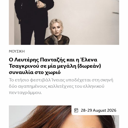
ΜΟΥΣΙΚΉ
Ο Λευτέρης Πανταζής και η Έλενα
Τσαγκρινού σε μία μεγάλη (δωρεάν)
συναυλία στο χωριό
Το ετήσιο φεστιβάλ Ίνειας υποδέχεται στη σκηνή
δύο αγαπημένους καλλιτέχνες του ελληνικού
πενταγράμμου.
28-29 August 2026