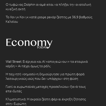
Ο τυφώνας Dolphin αναμένεται να πλήξει την ανατολική
κινεζική ακτή
Το Χονγκ Κονγκ κατέγραψε ρεκόρ ζέστης με 36,9 βαθμούς
Κελσίου
Wall Street: Ενέργεια και AI «απογειώνουν» τα εταιρικά
κέρδη – Αντέχει όμως το ράλι;
Η τεχνητή νοημοσύνη δημιούργησε για πρώτη φορά
λειτουργικούς ιούς που δεν υπάρχουν στη φύση
Γιατί οι ευρωπαϊκές μετοχές προσελκύουν ξανά τους
επενδυτές
Κλιματιστικά: Η ακραία ζέστη φέρνει έκρηξη ζήτησης
στην Ευρώπη