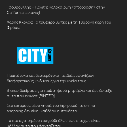
Τσουρούλλης – Γιολίτη: Καλοκαιρινή «απόδραση» στην
California [εικόνες]
Χάρης Κκολός: Το τρυφερό βίντεο με τη 18χρονη κόρη του
Φρόσω
Πρωτότοκα και δευτερότοκα παιδιά εμφανίζουν
διαφορετικούς κινδύνους για την υγεία τους
Βίγκαν δοκίμασε για πρώτη φορά μπριζόλα και δεν άντεξε
αυτό που ένιωσε [ΒΙΝΤΕΟ]
Στα απομονωμένα νησιά του Ειρηνικού, το online
shopping δεν είναι καθόλου αυτονόητο
Το πιο αγαπημένο τραγούδι όλων των εποχών είναι
μάλλον αυτό που φαντάζεσαι