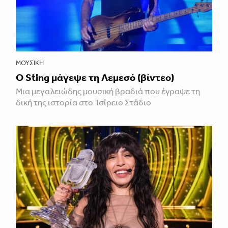
ΜΟΥΣΙΚΉ
Ο Sting μάγεψε τη Λεμεσό (βίντεο)
Μια μεγαλειώδης μουσική βραδιά που έγραψε τη
δική της ιστορία στο Τσίρειο Στάδιο