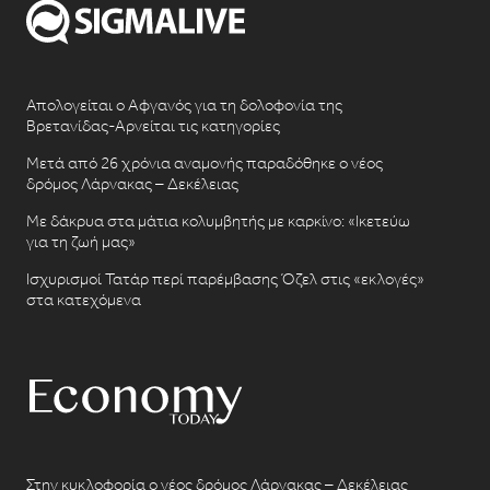
Απολογείται ο Αφγανός για τη δολοφονία της
Βρετανίδας-Αρνείται τις κατηγορίες
Μετά από 26 χρόνια αναμονής παραδόθηκε ο νέος
δρόμος Λάρνακας – Δεκέλειας
Με δάκρυα στα μάτια κολυμβητής με καρκίνο: «Ικετεύω
για τη ζωή μας»
Ισχυρισμοί Τατάρ περί παρέμβασης Όζελ στις «εκλογές»
στα κατεχόμενα
Στην κυκλοφορία ο νέος δρόμος Λάρνακας – Δεκέλειας