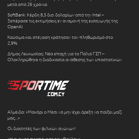
μετά από 26 χρόνια
SoftBank: Κέρδη 8,5 δισ. δολαρίων από την Intel –
Ξεπέρασε τις εκτιμήσεις εν αναμονή της εισαγωγής της
OpenAI
Καύσιμα και στέγαση κράτησαν τον πληθωρισμό στο
2,9%
Δήμος Λευκωσίας: Νέα εποχή για το Παλιό ΓΣΠ –
Ολοκληρώθηκε η διαδικασία ανάθεσης των υποστατικών
Αλμέιδα: «Μακάρι ο Μέσι να μην έχει όρεξη να παίξει μαζί
μας…»
Οι διαιτητές των φιλικών αγώνων!
«Η ανοικτή προπόνηση του Θρύλου»