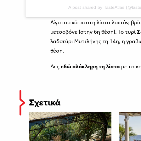
A post shared by TasteAtlas (@taste
Λίγο πιο κάτω στη λίστα λοιπόν, βρ
μετσοβόνε (στην 6η θέση). Το τυρί
Σ
λαδοτύρι Μυτιλήνης τη 14η, η γραβ
θέση.
Δες
εδώ ολόκληρη τη λίστα
με τα κ
Σχετικά