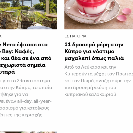
Α
ΕΣΤΙΑΤΌΡΙΑ
è Nero έφτασε στο
11 δροσερά μέρη στην
e Bay: Καφές,
Κύπρο για νόστιμο
και θέα σε ένα από
μαχαλεπί όπως παλιά
ξεχωριστά σημεία
Από τα Λεύκαρα και την
ωταρά
Κυπερούντα μέχρι τον Πρωτα
ι για το 23ο κατάστημα
και τον Πωμό, αναζητούμε την
ro στην Κύπρο, το οποίο
πιο δροσερή γεύση του
ήθηκε για να
κυπριακού καλοκαιριού
ι έναν all-day, all-year-
οορισμό για κατοίκους
κέπτες της περιοχής