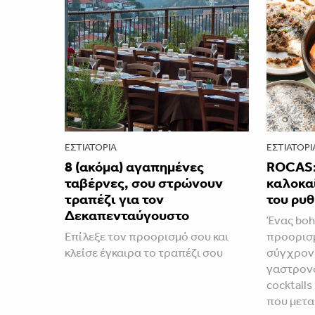
ΕΣΤΙΑΤΌΡΙΑ
ΕΣΤΙΑΤΌΡΙ
8 (ακόμα) αγαπημένες
ROCAS:
ταβέρνες, σου στρώνουν
καλοκαί
τραπέζι για τον
του ρυ
Δεκαπενταύγουστο
Ένας bo
Επίλεξε τον προορισμό σου και
προορισμ
κλείσε έγκαιρα το τραπέζι σου
σύγχρον
γαστρονο
cocktails
που μετ