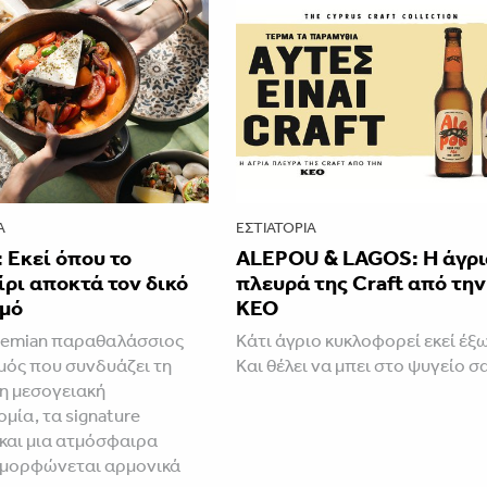
Α
ΕΣΤΙΑΤΌΡΙΑ
 Εκεί όπου το
ALEPOU & LAGOS: Η άγρι
ρι αποκτά τον δικό
πλευρά της Craft από την
θμό
ΚΕΟ
hemian παραθαλάσσιος
Κάτι άγριο κυκλοφορεί εκεί έξω
ός που συνδυάζει τη
Και θέλει να μπει στο ψυγείο σ
η μεσογειακή
μία, τα signature
 και μια ατμόσφαιρα
αμορφώνεται αρμονικά