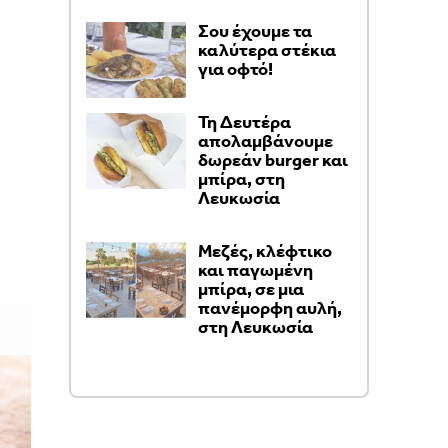
Σου έχουμε τα
καλύτερα στέκια
για οφτό!
Τη Δευτέρα
απολαμβάνουμε
δωρεάν burger και
μπίρα, στη
Λευκωσία
Μεζές, κλέφτικο
και παγωμένη
μπίρα, σε μια
πανέμορφη αυλή,
στη Λευκωσία