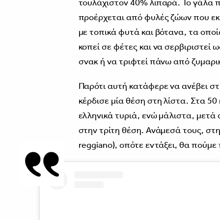
τουλάχιστον 40% λιπαρά. Το γάλα π
προέρχεται από φυλές ζώων που εκ
με τοπικά φυτά και βότανα, τα οπο
κοπεί σε φέτες και να σερβιριστεί ω
σνακ ή να τριφτεί πάνω από ζυμαρικ
Παρότι αυτή κατάφερε να ανέβει στη
κέρδισε μία θέση στη λίστα. Στα 5
ελληνικά τυριά, ενώ μάλιστα, μετά
στην τρίτη θέση. Ανάμεσά τους, στη
reggiano), οπότε εντάξει, θα πούμε