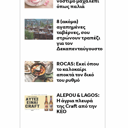
νόστιμο μαχαλεπί
όπως παλιά
8 (ακόμα)
αγαπημένες
ταβέρνες, σου
στρώνουν τραπέζι
για τον
Δεκαπενταύγουστο
ROCAS: Εκεί όπου
το καλοκαίρι
αποκτά τον δικό
του ρυθμό
ALEPOU & LAGOS:
Η άγρια πλευρά
της Craft από την
ΚΕΟ