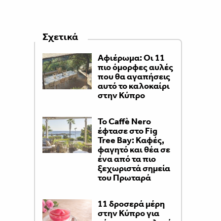
Σχετικά
Αφιέρωμα: Οι 11
πιο όμορφες αυλές
που θα αγαπήσεις
αυτό το καλοκαίρι
στην Κύπρο
Το Caffè Nero
έφτασε στο Fig
Tree Bay: Καφές,
φαγητό και θέα σε
ένα από τα πιο
ξεχωριστά σημεία
του Πρωταρά
11 δροσερά μέρη
στην Κύπρο για