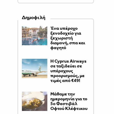
Δημοφιλή
Ένα υπέροχο
ξενοδοχείο για
ξεχωριστή
διαμονή, σπα και
φαγητό
H Cyprus Airways
σε ταξιδεύει σε
υπέροχους
προορισμούς, με
τιμές από €49!
Μάθαμε την
ημερομηνία για το
5ο Φεστιβάλ
Οφτού Κλέφτικου