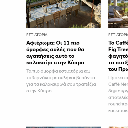
ΕΣΤΙΑΤΌΡΙΑ
ΕΣΤΙΑΤΌΡΙ
Αφιέρωμα: Οι 11 πιο
Το Caff
όμορφες αυλές που θα
Fig Tre
αγαπήσεις αυτό το
φαγητό 
καλοκαίρι στην Κύπρο
τα πιο 
του Πρ
Τα πιο όμορφα εστιατόρια και
ταβερνάκια με αυλή και βεράντα
Πρόκειτα
για τα καλοκαιρινά σου τραπέζια
Caffè Ne
στην Κύπρο
δημιουργ
αποτελέσε
round πρ
και επισ