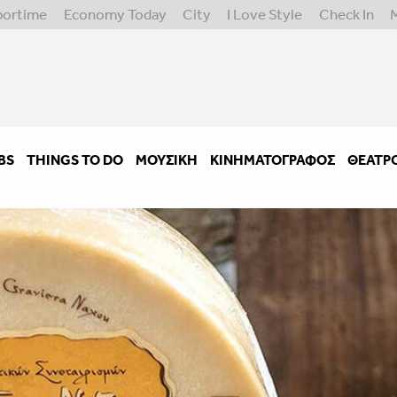
portime
Economy Today
City
I Love Style
Check In
BS
THINGS TO DO
ΜΟΥΣΙΚΉ
ΚΙΝΗΜΑΤΟΓΡΆΦΟΣ
ΘΈΑΤΡ