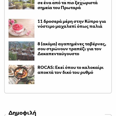
σε ένα από τα πιο ξεχωριστά
σημεία του Πρωταρά
11 δροσερά μέρη στην Κύπρο για
νόστιμο μαχαλεπί όπως παλιά
8 (ακόμα) αγαπημένες ταβέρνες,
σου στρώνουν τραπέζι για τον
Δεκαπενταύγουστο
ROCAS: Εκεί όπου το καλοκαίρι
αποκτά τον δικό του ρυθμό
Δημοφιλή