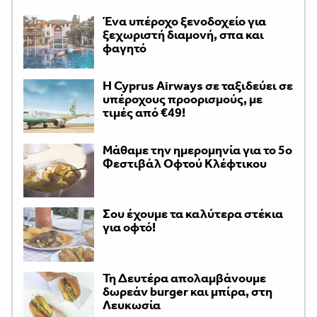
Ένα υπέροχο ξενοδοχείο για
ξεχωριστή διαμονή, σπα και
φαγητό
H Cyprus Airways σε ταξιδεύει σε
υπέροχους προορισμούς, με
τιμές από €49!
Μάθαμε την ημερομηνία για το 5ο
Φεστιβάλ Οφτού Κλέφτικου
Σου έχουμε τα καλύτερα στέκια
για οφτό!
Τη Δευτέρα απολαμβάνουμε
δωρεάν burger και μπίρα, στη
Λευκωσία