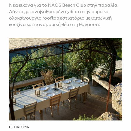
Νέα εικόνα για το NAOS Beach Club στην παραλία
Λάντα, με αναβαθμισμένο χώρο στην άμμο και
ολοκαίνουργιο rooftop εστιατόριο με ιαπωνική
κουζίνα και πανοραμική θέα στη θάλασσα.
ΕΣΤΙΑΤΌΡΙΑ