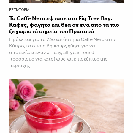
ΕΣΤΙΑΤΌΡΙΑ
Το Caffè Nero έφτασε στο Fig Tree Bay:
Καφές, φαγητό και θέα σε ένα από τα πιο
ξεχωριστά σημεία του Πρωταρά
Πρόκειται για το 23ο κατάστημα Caffè Nero στην
Κύπρο, το οποίο δημιουργήθηκε για να
αποτελέσει έναν all-day, all-year-round
προορισμό για κατοίκους και επισκέπτες της
περιοχής