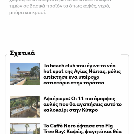
τιμών σε βασικά προϊόντα όπως καφές, νερό,
μπύρα και κρασί.
Σχετικά
Το beach club που έγινε το νέο
hot spot της Αγίας Νάπας, μόλις
απέκτησε ένα υπέροχο
εστιατόριο στην ταράτσα
Αφιέρωμα: Οι 11 πιο όμορφες
αυλές που θα αγαπήσεις αυτό το
καλοκαίρι στην Κύπρο
Το Caffè Nero έφτασε στο Fig
Tree Bay: Καφές, φαγητό και θέα