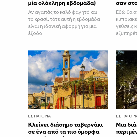
μία ολόκληρη εβδομάδα)
σαν στο
Αν αγαπάς το καλό φαγητό και
Εδώ θα α
το κρασί, τότε αυτή η εβδομάδα
κυπριακέ
είναι η ιδανική αφορμή για μια
γεύσεις κ
έξοδο
εξυπηρέ
ΕΣΤΙΑΤΌΡΙΑ
ΕΣΤΙΑΤΌΡΙ
Κλείνει διάσημο ταβερνάκι
Μια διά
σε ένα από τα πιο όμορφα
περιμέν