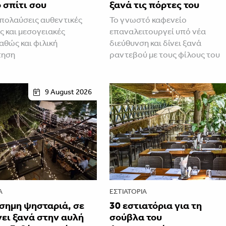
 σπίτι σου
ξανά τις πόρτες του
πολαύσεις αυθεντικές
Το γνωστό καφενείο
ς και μεσογειακές
επαναλειτουργεί υπό νέα
αθώς και φιλική
διεύθυνση και δίνει ξανά
τηση
ραντεβού με τους φίλους του
9 August 2026
Α
ΕΣΤΙΑΤΌΡΙΑ
σημη ψησταριά, σε
30 εστιατόρια για τη
ει ξανά στην αυλή
σούβλα του