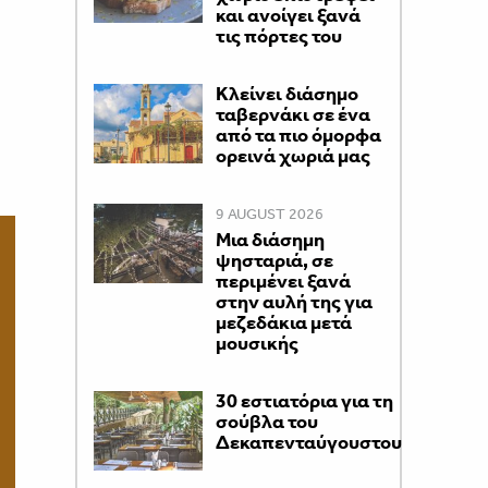
και ανοίγει ξανά
τις πόρτες του
Κλείνει διάσημο
ταβερνάκι σε ένα
από τα πιο όμορφα
ορεινά χωριά μας
9 AUGUST 2026
Μια διάσημη
ψησταριά, σε
περιμένει ξανά
στην αυλή της για
μεζεδάκια μετά
μουσικής
30 εστιατόρια για τη
σούβλα του
Δεκαπενταύγουστου