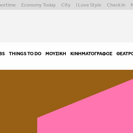
portime
Economy Today
City
I Love Style
Check In
BS
THINGS TO DO
ΜΟΥΣΙΚΉ
ΚΙΝΗΜΑΤΟΓΡΆΦΟΣ
ΘΈΑΤΡ