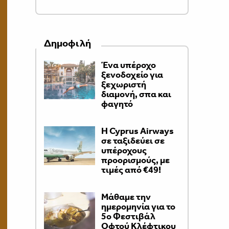
Δημοφιλή
Ένα υπέροχο
ξενοδοχείο για
ξεχωριστή
διαμονή, σπα και
φαγητό
H Cyprus Airways
σε ταξιδεύει σε
υπέροχους
προορισμούς, με
τιμές από €49!
Μάθαμε την
ημερομηνία για το
5ο Φεστιβάλ
Οφτού Κλέφτικου