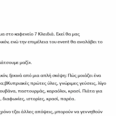
α στο καφενείο 7 Κλειδιά. Εκεί θα μας
κόν, ενώ την επιμέλεια του event θα αναλάβει το
κάτσουμε μαζί».
ικόν, ξεκινά από μια απλή σκέψη: Πώς μοιάζει ένα
;βΚυπριακές πρώτες ύλες, γνώριμες γεύσεις, λίγο
λουβάνα, παστουρμάς, καραόλοι, κρασί. Πιάτα για
, διαφωνίες, ιστορίες, κρασί, παρέα.
 χρόνο τζαι άλλες απόψεις, μπορούν να γεννηθούν