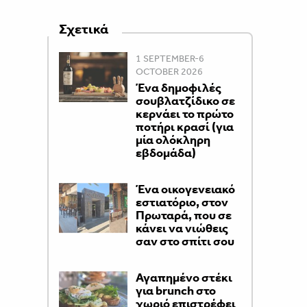
Σχετικά
1 SEPTEMBER-6
OCTOBER 2026
Ένα δημοφιλές
σουβλατζίδικο σε
κερνάει το πρώτο
ποτήρι κρασί (για
μία ολόκληρη
εβδομάδα)
Ένα οικογενειακό
εστιατόριο, στον
Πρωταρά, που σε
κάνει να νιώθεις
σαν στο σπίτι σου
Αγαπημένο στέκι
για brunch στο
χωριό επιστρέφει