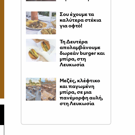
Σου έχουμε τα
καλύτερα στέκια
για οφτό!
Τη Δευτέρα
απολαμβάνουμε
δωρεάν burger και
μπίρα, στη
Λευκωσία
Μεζές, κλέφτικο
και παγωμένη
μπίρα, σε μια
πανέμορφη αυλή,
στη Λευκωσία