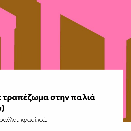
σε τραπέζωμα στην παλιά
υ)
αόλοι, κρασί κ.ά.