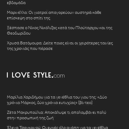
εβδομάδα
Μαρινέλλα: Οι γιατροί απαγορεύουν αυστηρά κάθε
επίσκεψη στο σπίτι της
Ξέσπασε ο Νίκος Νικόλιζας κατά του Πλούταρχου και της
Θεοδωρίδου
Χρυσά Βατόμουρα: Δείτε ποιες είναι οι χειρότερες ταινίες
της χρονιάς που πέρασε
Μαρίλια Χαριδήμου για τα γενέθλια του γιου της: «Δύο
χρόνια Μάρκος, δύο χρόνια ευτυχίας» [βίντεο]
Ζέτα Μακρυπούλια: Αποκάλυψε τι απολαμβάνει πολύ
στην προσωπική της ζωή
Έλενα Τσαγκρινού: Οι ευχές όλο αγάπη για τα γενέθλια