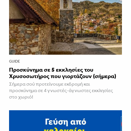
GUIDE
Προσκύνημα σε 5 εκκλησίες του
Χρυσοσωτήρος που γιορτάζουν (σήμερα)
Σήμερα σού προτείνουμε εκδρομή και
προσκύνημα σε 4 γνωστές-άγνωστες εκκλησίες
στο χωριό!