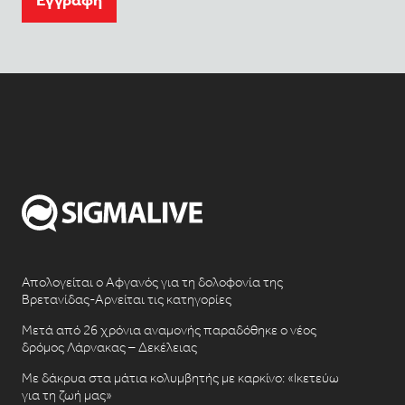
Απολογείται ο Αφγανός για τη δολοφονία της
Βρετανίδας-Αρνείται τις κατηγορίες
Μετά από 26 χρόνια αναμονής παραδόθηκε ο νέος
δρόμος Λάρνακας – Δεκέλειας
Με δάκρυα στα μάτια κολυμβητής με καρκίνο: «Ικετεύω
για τη ζωή μας»