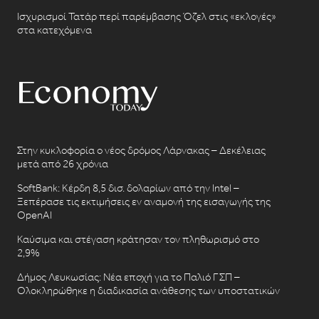
Ισχυρισμοί Τατάρ περί παρέμβασης Όζελ στις «εκλογές»
στα κατεχόμενα
Στην κυκλοφορία ο νέος δρόμος Λάρνακας – Δεκέλειας
μετά από 26 χρόνια
SoftBank: Κέρδη 8,5 δισ. δολαρίων από την Intel –
Ξεπέρασε τις εκτιμήσεις εν αναμονή της εισαγωγής της
OpenAI
Καύσιμα και στέγαση κράτησαν τον πληθωρισμό στο
2,9%
Δήμος Λευκωσίας: Νέα εποχή για το Παλιό ΓΣΠ –
Ολοκληρώθηκε η διαδικασία ανάθεσης των υποστατικών