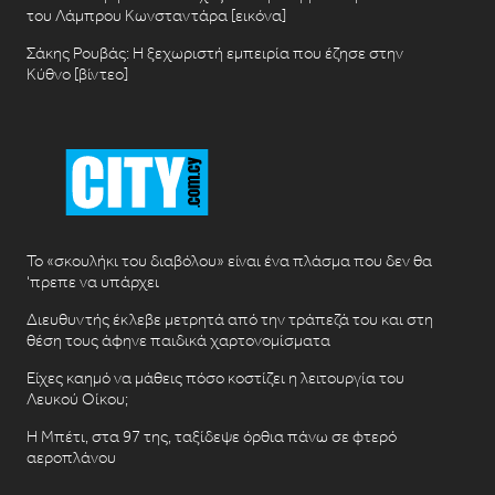
του Λάμπρου Κωνσταντάρα [εικόνα]
Σάκης Ρουβάς: Η ξεχωριστή εμπειρία που έζησε στην
Κύθνο [βίντεο]
Το «σκουλήκι του διαβόλου» είναι ένα πλάσμα που δεν θα
‘πρεπε να υπάρχει
Διευθυντής έκλεβε μετρητά από την τράπεζά του και στη
θέση τους άφηνε παιδικά χαρτονομίσματα
Είχες καημό να μάθεις πόσο κοστίζει η λειτουργία του
Λευκού Οίκου;
Η Μπέτι, στα 97 της, ταξίδεψε όρθια πάνω σε φτερό
αεροπλάνου