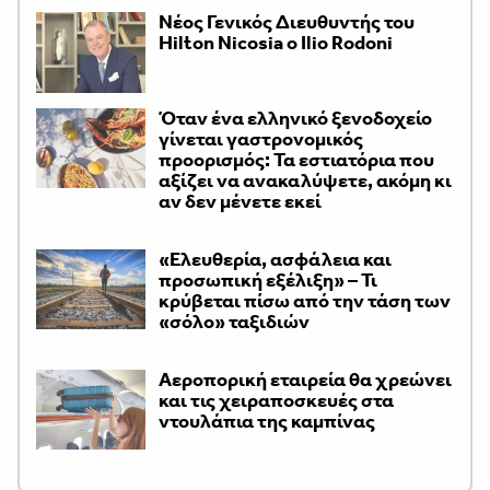
Νέος Γενικός Διευθυντής του
Hilton Nicosia ο Ilio Rodoni
Όταν ένα ελληνικό ξενοδοχείο
γίνεται γαστρονομικός
προορισμός: Τα εστιατόρια που
αξίζει να ανακαλύψετε, ακόμη κι
αν δεν μένετε εκεί
«Ελευθερία, ασφάλεια και
προσωπική εξέλιξη» – Τι
κρύβεται πίσω από την τάση των
«σόλο» ταξιδιών
Αεροπορική εταιρεία θα χρεώνει
και τις χειραποσκευές στα
ντουλάπια της καμπίνας