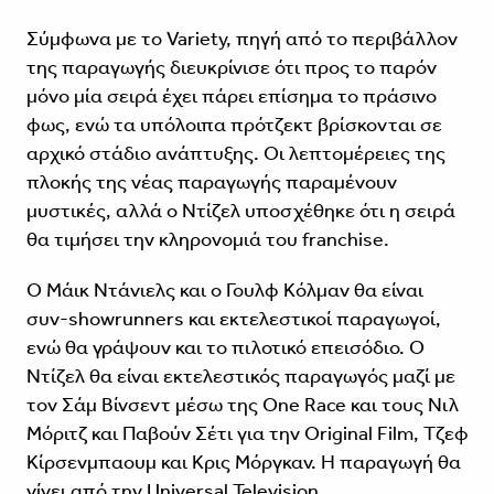
Σύμφωνα με το Variety, πηγή από το περιβάλλον
της παραγωγής διευκρίνισε ότι προς το παρόν
μόνο μία σειρά έχει πάρει επίσημα το πράσινο
φως, ενώ τα υπόλοιπα πρότζεκτ βρίσκονται σε
αρχικό στάδιο ανάπτυξης. Οι λεπτομέρειες της
πλοκής της νέας παραγωγής παραμένουν
μυστικές, αλλά ο Ντίζελ υποσχέθηκε ότι η σειρά
θα τιμήσει την κληρονομιά του franchise.
Ο Μάικ Ντάνιελς και ο Γουλφ Κόλμαν θα είναι
συν-showrunners και εκτελεστικοί παραγωγοί,
ενώ θα γράψουν και το πιλοτικό επεισόδιο. Ο
Ντίζελ θα είναι εκτελεστικός παραγωγός μαζί με
τον Σάμ Βίνσεντ μέσω της One Race και τους Νιλ
Μόριτζ και Παβούν Σέτι για την Original Film, Τζεφ
Κίρσενμπαουμ και Κρις Μόργκαν. Η παραγωγή θα
γίνει από την Universal Television.