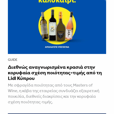
GUIDE
Διεθνώς αναγνωρισμένα κρασιά στην
κορυφαία σχέση ποιότητας-τιμής από τη
Lidl Κύπρου
Με σφραγίδα ποιότητας από τους Masters of
Wine, η κάβα της εταιρείας συνδυάζει εξαιρετική
ποικιλία, διεθνείς διακρίσεις και την κορυφαία
σχέση ποιότητας-τιμής.