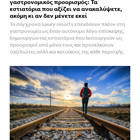
γαστρονομικός προορισμός: Τα
εστιατόρια που αξίζει να ανακαλύψετε,
ακόμη κι αν δεν μένετε εκεί
Τα σύγχρονα luxury resorts επενδύουν πλέον στη
γαστρονομία ως έναν αυτόνομο λόγο επίσκεψης,
δημιουργώντας εστιατόρια που λειτουργούν ως
προορισμοί από μόνα τους και προσελκύουν
ταξιδιώτες αλλά και κατοίκους της κάθε περιοχής