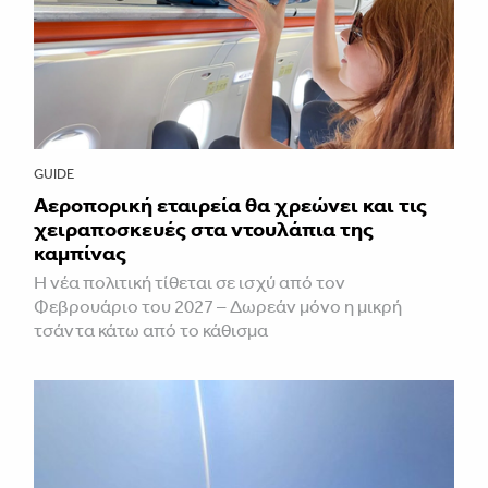
GUIDE
Αεροπορική εταιρεία θα χρεώνει και τις
χειραποσκευές στα ντουλάπια της
καμπίνας
Η νέα πολιτική τίθεται σε ισχύ από τον
Φεβρουάριο του 2027 – Δωρεάν μόνο η μικρή
τσάντα κάτω από το κάθισμα