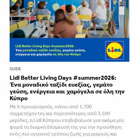
GUIDE
Lidl Better Living Days #summer2026:
Ένα μοναδικό ταξίδι ευεξίας, γεμάτο
γεύση, ενέργεια και χαμόγελα σε όλη την
Κύπρο
Με 6 προορισμούς, πάνω από 1.700
συμμετέχοντες και περισσότερες από 3.500
μερίδες, η Lidl Κύπρου επιβεβαίωσε για ακόμα μία
φορά τη διαρκή δέσμευσή της για την προώθηση
ενός πιο υγιεινού τρόπου ζωής για μικρούς και