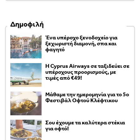
Δημοφιλή
Ένα υπέροχο ξενοδοχείο για
ξεχωριστή διαμονή, σπα και
φαγητό
H Cyprus Airways σε ταξιδεύει σε
υπέροχους προορισμούς, με
τιμές από €49!
Μάθαμε την ημερομηνία για το 5ο
Φεστιβάλ Οφτού Κλέφτικου
Σου έχουμε τα καλύτερα στέκια
για οφτό!