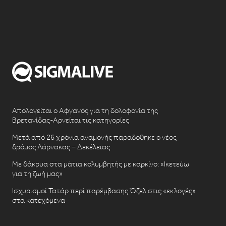
Απολογείται ο Αφγανός για τη δολοφονία της
Βρετανίδας-Αρνείται τις κατηγορίες
Μετά από 26 χρόνια αναμονής παραδόθηκε ο νέος
δρόμος Λάρνακας – Δεκέλειας
Με δάκρυα στα μάτια κολυμβητής με καρκίνο: «Ικετεύω
για τη ζωή μας»
Ισχυρισμοί Τατάρ περί παρέμβασης Όζελ στις «εκλογές»
στα κατεχόμενα