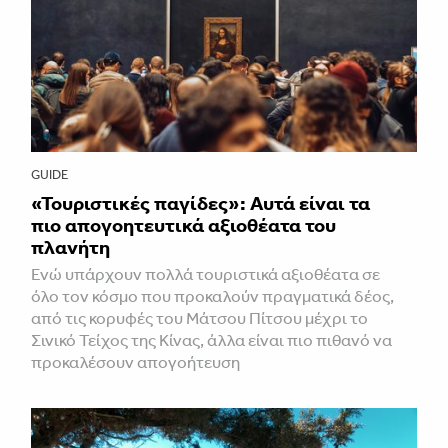
GUIDE
«Τουριστικές παγίδες»: Αυτά είναι τα
πιο απογοητευτικά αξιοθέατα του
πλανήτη
Ενώ υπάρχουν πολλά τουριστικά αξιοθέατα σε
όλο τον κόσμο που προκαλούν πραγματικά δέος,
από τις κορυφές του Μάτσου Πίτσου μέχρι το
Σινικό Τείχος της Κίνας, άλλα είναι πιο πιθανό να
προκαλέσουν απογοήτευση