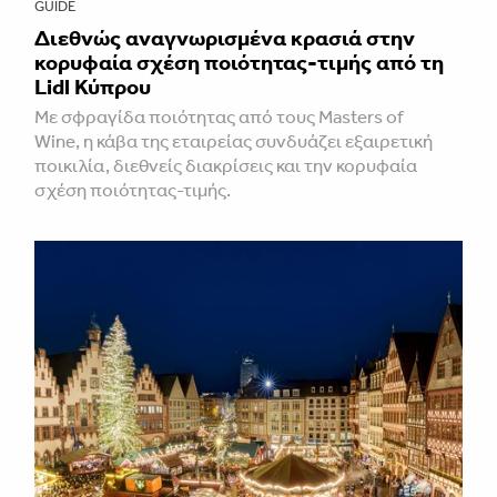
GUIDE
Διεθνώς αναγνωρισμένα κρασιά στην
κορυφαία σχέση ποιότητας-τιμής από τη
Lidl Κύπρου
Με σφραγίδα ποιότητας από τους Masters of
Wine, η κάβα της εταιρείας συνδυάζει εξαιρετική
ποικιλία, διεθνείς διακρίσεις και την κορυφαία
σχέση ποιότητας-τιμής.