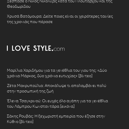
Ξέσπασε ο Νίκος Νικόλιζας κατά του Πλούταρχου και της
Θεοδωρίδου
Χρυσά Βατόμουρα: Δείτε ποιες είναι οι χειρότερες ταινίες
της χρονιάς που πέρασε
Μαρίλια Χαριδήμου για τα γενέθλια του γιου της: «Δύο
χρόνια Μάρκος, δύο χρόνια ευτυχίας» [βίντεο]
Ζέτα Μακρυπούλια: Αποκάλυψε τι απολαμβάνει πολύ
στην προσωπική της ζωή
Έλενα Τσαγκρινού: Οι ευχές όλο αγάπη για τα γενέθλια
του Λάμπρου Κωνσταντάρα [εικόνα]
Σάκης Ρουβάς: Η ξεχωριστή εμπειρία που έζησε στην
Κύθνο [βίντεο]