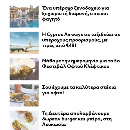
Ένα υπέροχο ξενοδοχείο για
ξεχωριστή διαμονή, σπα και
φαγητό
H Cyprus Airways σε ταξιδεύει σε
υπέροχους προορισμούς, με
τιμές από €49!
Μάθαμε την ημερομηνία για το 5ο
Φεστιβάλ Οφτού Κλέφτικου
Σου έχουμε τα καλύτερα στέκια
για οφτό!
Τη Δευτέρα απολαμβάνουμε
δωρεάν burger και μπίρα, στη
Λευκωσία