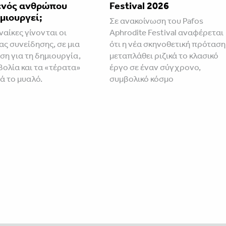
ενός ανθρώπου
Festival 2026
μιουργεί;
Σε ανακοίνωση του Pafos
ναίκες γίνονται οι
Aphrodite Festival αναφέρεται
ας συνείδησης, σε μια
ότι η νέα σκηνοθετική πρόταση
η για τη δημιουργία,
μεταπλάθει ριζικά το κλασικό
βολία και τα «τέρατα»
έργο σε έναν σύγχρονο,
ά το μυαλό.
συμβολικό κόσμο