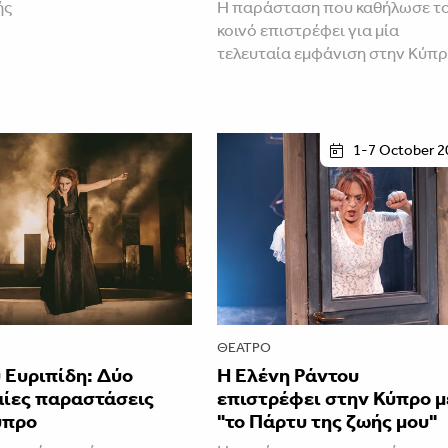
ής
Η παράσταση που καθήλωσε τ
κοινό επιστρέφει για μία
τελευταία εμφάνιση στην Κύπ
1-7 October 2
ΘΈΑΤΡΟ
 Ευριπίδη: Δύο
H Ελένη Ράντου
αίες παραστάσεις
επιστρέφει στην Κύπρο μ
ύπρο
"το Πάρτυ της ζωής μου"