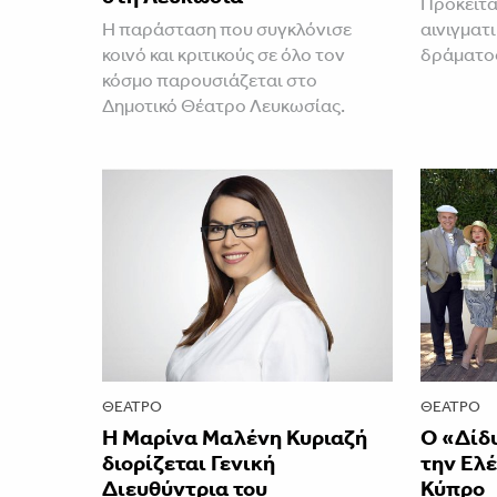
Πρόκειτα
Η παράσταση που συγκλόνισε
αινιγματ
κοινό και κριτικούς σε όλο τον
δράματο
κόσμο παρουσιάζεται στο
Δημοτικό Θέατρο Λευκωσίας.
ΘΈΑΤΡΟ
ΘΈΑΤΡΟ
Η Μαρίνα Μαλένη Κυριαζή
Ο «Δίδ
διορίζεται Γενική
την Ελέ
Διευθύντρια του
Κύπρο