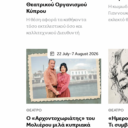
Θεατρικού Οργανισμού
Η κωμωδί
Κύπρου
Γιαννουκ
Η θέση αφορά τα καθήκοντα
εκλεκτό 
τόσο εκτελεστικού όσο και
καλλιτεχνικού Διευθυντή
22 July-7 August 2026
ΘΈΑΤΡΟ
ΘΈΑΤΡΟ
Ο «Αρχοντοχωριάτης» του
«Ημερολ
Μολιέρου μιλά κυπριακά
Τι συμβ