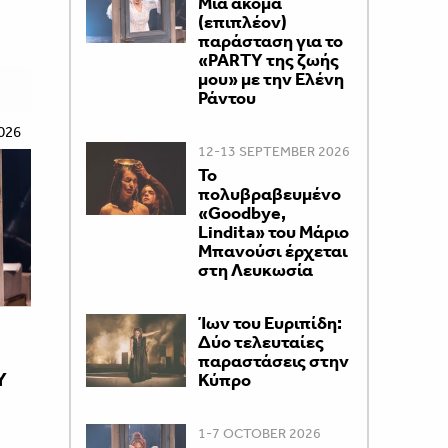
Μία ακόμα
(επιπλέον)
παράσταση για το
«PARTY της ζωής
μου» με την Ελένη
Ράντου
026
12-13 SEPTEMBER 2026
Το
πολυβραβευμένο
«Goodbye,
Lindita» του Μάριο
Μπανούσι έρχεται
στη Λευκωσία
Ίων του Ευριπίδη:
Δύο τελευταίες
παραστάσεις στην
Y
Κύπρο
1-7 OCTOBER 2026