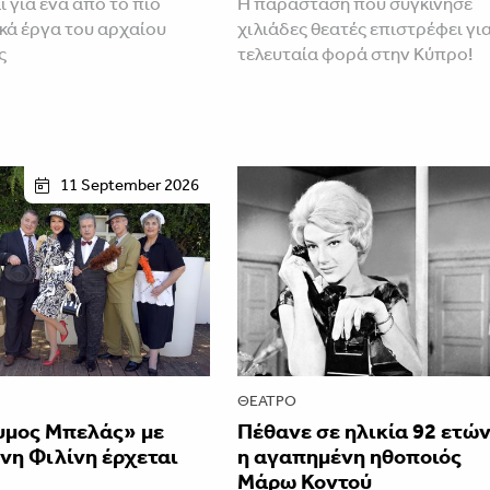
ι για ένα από το πιο
Η παράσταση που συγκίνησε
ικά έργα του αρχαίου
χιλιάδες θεατές επιστρέφει γι
ς
τελευταία φορά στην Κύπρο!
11 September 2026
ΘΈΑΤΡΟ
υμος Μπελάς» με
Πέθανε σε ηλικία 92 ετώ
νη Φιλίνη έρχεται
η αγαπημένη ηθοποιός
Μάρω Κοντού