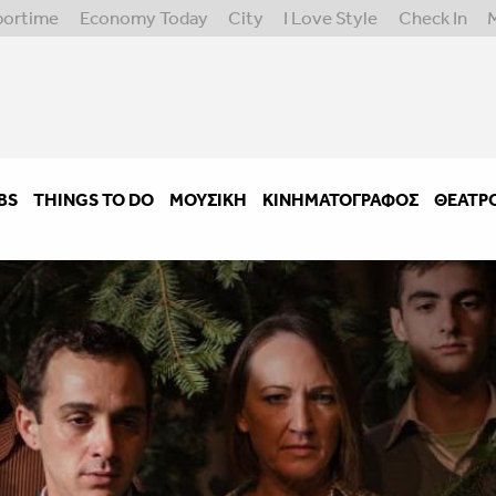
portime
Economy Today
City
I Love Style
Check In
BS
THINGS TO DO
ΜΟΥΣΙΚΉ
ΚΙΝΗΜΑΤΟΓΡΆΦΟΣ
ΘΈΑΤΡ