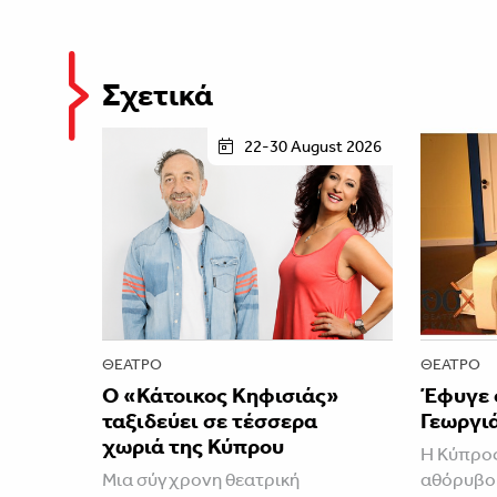
Σχετικά
22-30 August 2026
ΘΈΑΤΡΟ
ΘΈΑΤΡΟ
Ο «Κάτοικος Κηφισιάς»
Έφυγε 
ταξιδεύει σε τέσσερα
Γεωργι
χωριά της Κύπρου
Η Κύπρος
Μια σύγχρονη θεατρική
αθόρυβο 