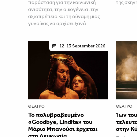
παράσταση για την κοινωνική
της σκην
ανισότητα, την οικογένεια, την
αξιοπρέπεια και τη δύναμη μιας
γυναίκας να αρχίσει ξανά
12-13 September 2026
ΘΈΑΤΡΟ
ΘΈΑΤΡΟ
Το πολυβραβευμένο
Ίων του
«Goodbye, Lindita» του
τελευτ
Μάριο Μπανούσι έρχεται
στην Κ
στη Λευκωσία