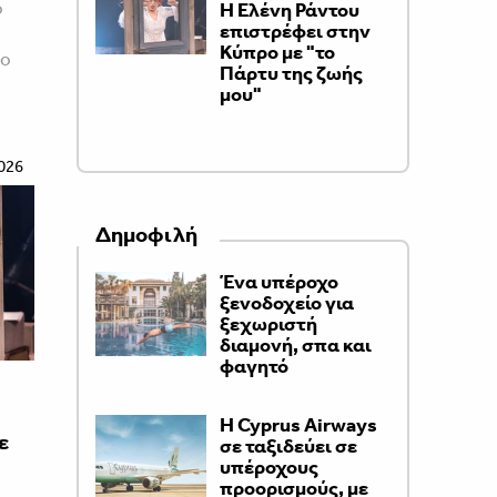
ο
H Ελένη Ράντου
επιστρέφει στην
Κύπρο με "το
ρο
Πάρτυ της ζωής
μου"
026
Δημοφιλή
Ένα υπέροχο
ξενοδοχείο για
ξεχωριστή
διαμονή, σπα και
φαγητό
H Cyprus Airways
ε
σε ταξιδεύει σε
υπέροχους
προορισμούς, με