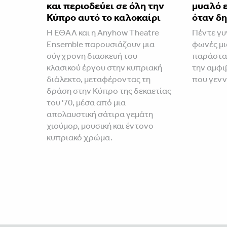
και περιοδεύει σε όλη την
μυαλό 
Κύπρο αυτό το καλοκαίρι
όταν δη
Η ΕΘΑΛ και η Anyhow Theatre
Πέντε γυ
Ensemble παρουσιάζουν μια
φωνές μι
σύγχρονη διασκευή του
παράστασ
κλασικού έργου στην κυπριακή
την αμφι
διάλεκτο, μεταφέροντας τη
που γενν
δράση στην Κύπρο της δεκαετίας
του '70, μέσα από μια
απολαυστική σάτιρα γεμάτη
χιούμορ, μουσική και έντονο
κυπριακό χρώμα.