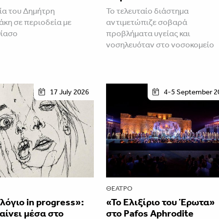
α του Δημήτρη
Το τελευταίο διάστημα
άκη σε περιοδεία με
αντιμετώπιζε σοβαρά
θίασο
προβλήματα υγείας και
νοσηλευόταν στο νοσοκομείο
17 July 2026
4-5 September 2
ΘΈΑΤΡΟ
όγιο in progress»:
«Το Ελιξίριο του Έρωτα»
αίνει μέσα στο
στο Pafos Aphrodite