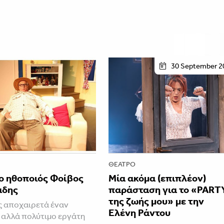
30 September 2
ΘΈΑΤΡΟ
ο ηθοποιός Φοίβος
Μία ακόμα (επιπλέον)
άδης
παράσταση για το «PART
της ζωής μου» με την
 αποχαιρετά έναν
Ελένη Ράντου
αλλά πολύτιμο εργάτη