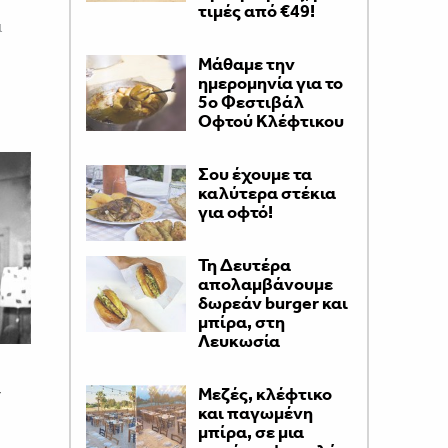
τιμές από €49!
α
Μάθαμε την
ημερομηνία για το
5ο Φεστιβάλ
Οφτού Κλέφτικου
Σου έχουμε τα
καλύτερα στέκια
για οφτό!
Τη Δευτέρα
απολαμβάνουμε
δωρεάν burger και
μπίρα, στη
Λευκωσία
ν
Μεζές, κλέφτικο
και παγωμένη
μπίρα, σε μια