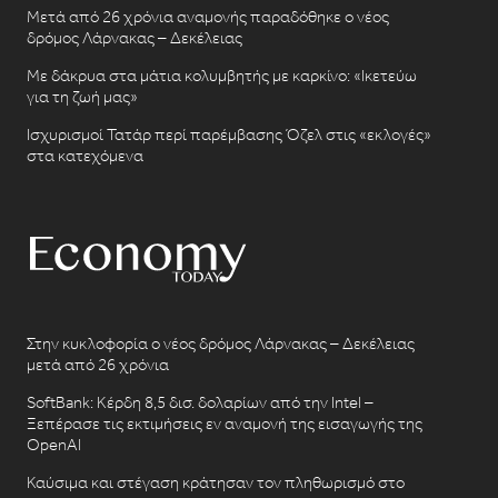
Μετά από 26 χρόνια αναμονής παραδόθηκε ο νέος
δρόμος Λάρνακας – Δεκέλειας
Με δάκρυα στα μάτια κολυμβητής με καρκίνο: «Ικετεύω
για τη ζωή μας»
Ισχυρισμοί Τατάρ περί παρέμβασης Όζελ στις «εκλογές»
στα κατεχόμενα
Στην κυκλοφορία ο νέος δρόμος Λάρνακας – Δεκέλειας
μετά από 26 χρόνια
SoftBank: Κέρδη 8,5 δισ. δολαρίων από την Intel –
Ξεπέρασε τις εκτιμήσεις εν αναμονή της εισαγωγής της
OpenAI
Καύσιμα και στέγαση κράτησαν τον πληθωρισμό στο