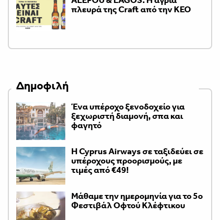
ALEPOU & LAGOS: Η άγρια
πλευρά της Craft από την ΚΕΟ
Δημοφιλή
Ένα υπέροχο ξενοδοχείο για
ξεχωριστή διαμονή, σπα και
φαγητό
H Cyprus Airways σε ταξιδεύει σε
υπέροχους προορισμούς, με
τιμές από €49!
Μάθαμε την ημερομηνία για το 5ο
Φεστιβάλ Οφτού Κλέφτικου