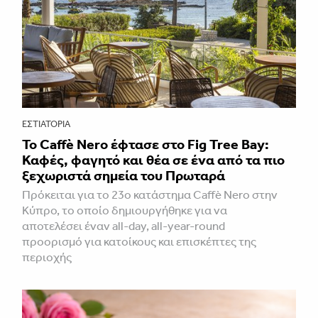
ΕΣΤΙΑΤΌΡΙΑ
Το Caffè Nero έφτασε στο Fig Tree Bay:
Καφές, φαγητό και θέα σε ένα από τα πιο
ξεχωριστά σημεία του Πρωταρά
Πρόκειται για το 23ο κατάστημα Caffè Nero στην
Κύπρο, το οποίο δημιουργήθηκε για να
αποτελέσει έναν all-day, all-year-round
προορισμό για κατοίκους και επισκέπτες της
περιοχής