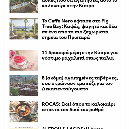
αυλές που θα αγαπήσεις αυτό το
καλοκαίρι στην Κύπρο
Το Caffè Nero έφτασε στο Fig
Tree Bay: Καφές, φαγητό και θέα
σε ένα από τα πιο ξεχωριστά
σημεία του Πρωταρά
11 δροσερά μέρη στην Κύπρο για
νόστιμο μαχαλεπί όπως παλιά
8 (ακόμα) αγαπημένες ταβέρνες,
σου στρώνουν τραπέζι για τον
Δεκαπενταύγουστο
ROCAS: Εκεί όπου το καλοκαίρι
αποκτά τον δικό του ρυθμό