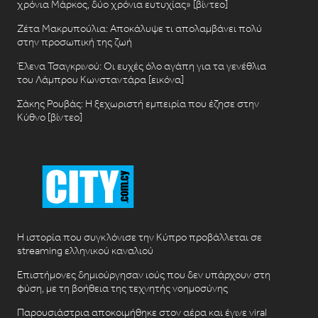
χρόνια Μάρκος, δύο χρόνια ευτυχίας» [βίντεο]
Ζέτα Μακρυπούλια: Αποκάλυψε τι απολαμβάνει πολύ
στην προσωπική της ζωή
Έλενα Τσαγκρινού: Οι ευχές όλο αγάπη για τα γενέθλια
του Λάμπρου Κωνσταντάρα [εικόνα]
Σάκης Ρουβάς: Η ξεχωριστή εμπειρία που έζησε στην
Κύθνο [βίντεο]
Η ιστορία που συγκλόνισε την Κύπρο προβάλλεται σε
streaming ελληνικού καναλιού
Επιστήμονες δημιούργησαν ιούς που δεν υπάρχουν στη
φύση, με τη βοήθεια της τεχνητής νοημοσύνης
Παρουσιάστρια αποκοιμήθηκε στον αέρα και έγινε viral