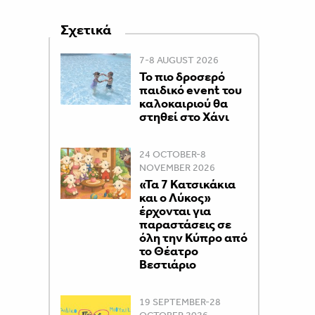
Σχετικά
7-8 AUGUST 2026
Το πιο δροσερό
παιδικό event του
καλοκαιριού θα
στηθεί στο Χάνι
24 OCTOBER-8
NOVEMBER 2026
«Τα 7 Κατσικάκια
και ο Λύκος»
έρχονται για
παραστάσεις σε
όλη την Κύπρο από
το Θέατρο
Βεστιάριο
19 SEPTEMBER-28