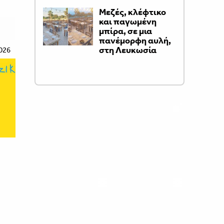
Μεζές, κλέφτικο
και παγωμένη
μπίρα, σε μια
πανέμορφη αυλή,
στη Λευκωσία
026