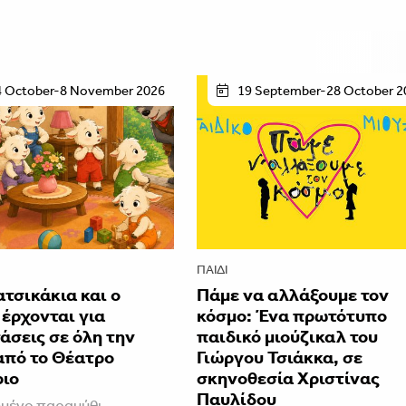
4 October-8 November 2026
19 September-28 October 2
ΠΑΙΔΊ
ατσικάκια και ο
Πάμε να αλλάξουμε τον
έρχονται για
κόσμο: Ένα πρωτότυπο
άσεις σε όλη την
παιδικό μιούζικαλ του
από το Θέατρο
Γιώργου Τσιάκκα, σε
ριο
σκηνοθεσία Χριστίνας
Παυλίδου
μένο παραμύθι