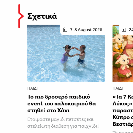
Σχετικά
7-8 August 2026
2
ΠΑΙΔΊ
ΠΑΙΔΊ
Το πιο δροσερό παιδικό
«Τα 7 Κ
event του καλοκαιριού θα
Λύκος» 
στηθεί στο Χάνι
παραστ
Κύπρο 
Ετοιμάστε μαγιό, πετσέτες και
Βεστιά
ατελείωτη διάθεση για παιχνίδι!
Το αγαπη