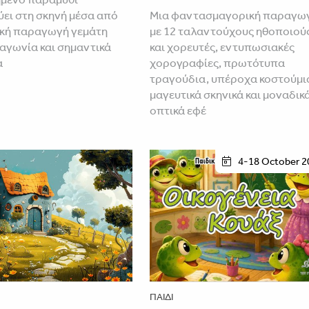
ει στη σκηνή μέσα από
Μια φαντασμαγορική παραγω
ική παραγωγή γεμάτη
με 12 ταλαντούχους ηθοποιού
 αγωνία και σημαντικά
και χορευτές, εντυπωσιακές
α
χορογραφίες, πρωτότυπα
τραγούδια, υπέροχα κοστούμι
μαγευτικά σκηνικά και μοναδικ
οπτικά εφέ
4-18 October 2
ΠΑΙΔΊ