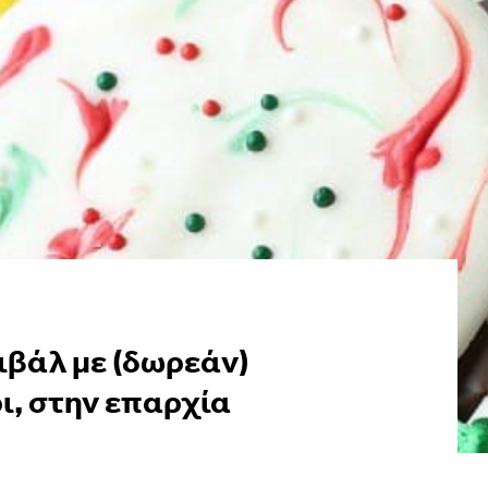
ιβάλ με (δωρεάν)
ι, στην επαρχία