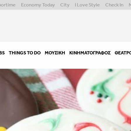
portime
Economy Today
City
I Love Style
Check In
BS
THINGS TO DO
ΜΟΥΣΙΚΉ
ΚΙΝΗΜΑΤΟΓΡΆΦΟΣ
ΘΈΑΤΡ