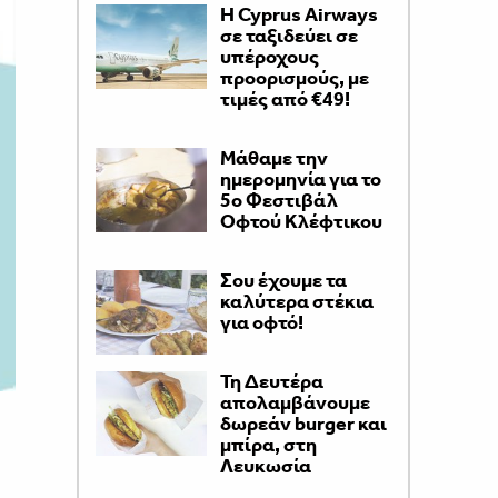
H Cyprus Airways
σε ταξιδεύει σε
υπέροχους
προορισμούς, με
τιμές από €49!
Μάθαμε την
ημερομηνία για το
5ο Φεστιβάλ
Οφτού Κλέφτικου
Σου έχουμε τα
καλύτερα στέκια
για οφτό!
Τη Δευτέρα
απολαμβάνουμε
δωρεάν burger και
μπίρα, στη
Λευκωσία