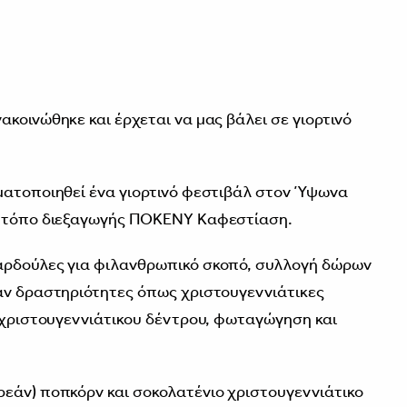
κοινώθηκε και έρχεται να μας βάλει σε γιορτινό
ματοποιηθεί ένα γιορτινό φεστιβάλ στον Ύψωνα
ν τόπο διεξαγωγής ΠΟΚΕΝΥ Καφεστίαση.
αρδούλες για φιλανθρωπικό σκοπό, συλλογή δώρων
άν δραστηριότητες όπως χριστουγεννιάτικες
ς χριστουγεννιάτικου δέντρου, φωταγώγηση και
εάν) ποπκόρν και σοκολατένιο χριστουγεννιάτικο