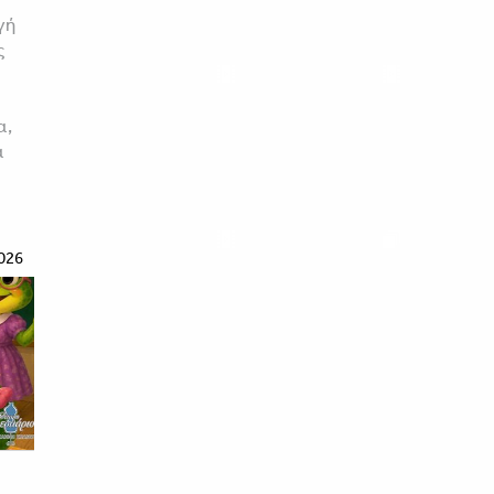
γή
ς
α,
ά
026