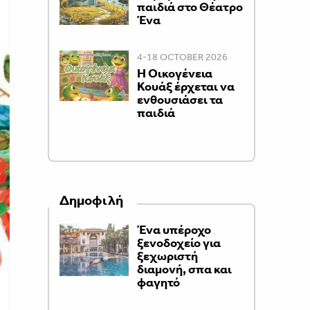
παιδιά στο Θέατρο
Ένα
4-18 OCTOBER 2026
Η Οικογένεια
Κουάξ έρχεται να
ενθουσιάσει τα
παιδιά
Δημοφιλή
Ένα υπέροχο
ξενοδοχείο για
ξεχωριστή
διαμονή, σπα και
φαγητό