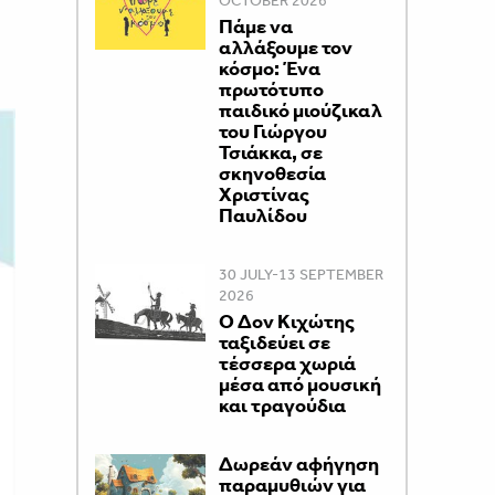
OCTOBER 2026
Πάμε να
αλλάξουμε τον
κόσμο: Ένα
πρωτότυπο
παιδικό μιούζικαλ
του Γιώργου
Τσιάκκα, σε
σκηνοθεσία
Χριστίνας
Παυλίδου
30 JULY-13 SEPTEMBER
2026
Ο Δον Κιχώτης
ταξιδεύει σε
τέσσερα χωριά
μέσα από μουσική
και τραγούδια
Δωρεάν αφήγηση
παραμυθιών για