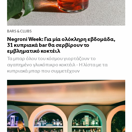
BARS & CLUBS
Negroni Week: Για μία ολόκληρη εβδομάδα,
31 κυπριακά bar θα σερβίρουν το
εμβληματικό κοκτέιλ
Τα μπαρ όλου του κόσμου γιορτάζουν το
αγαπημένο γλυκόπικρο κοκτέιλ - Η λίστα με τα
κυπριακά μπαρ που συμμετέχουν