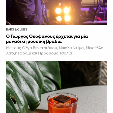
BARS & CLUBS
Ο Γιώργος Θεοφάνους έρχεται για μία
μοναδική μουσική βραδιά
Με τους Όλγα Βενετσιάνου, Νικόλα Ντίμα, Μικαέλλα
Χατζηεφραίμ και Πρόδρομο Τσολιά