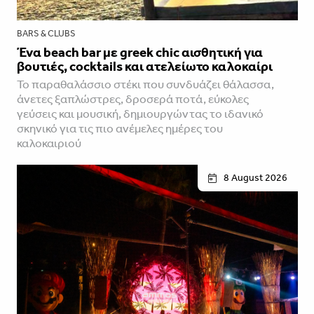
BARS & CLUBS
Ένα beach bar με greek chic αισθητική για
βουτιές, cocktails και ατελείωτο καλοκαίρι
Το παραθαλάσσιο στέκι που συνδυάζει θάλασσα,
άνετες ξαπλώστρες, δροσερά ποτά, εύκολες
γεύσεις και μουσική, δημιουργώντας το ιδανικό
σκηνικό για τις πιο ανέμελες ημέρες του
καλοκαιριού
8 August 2026