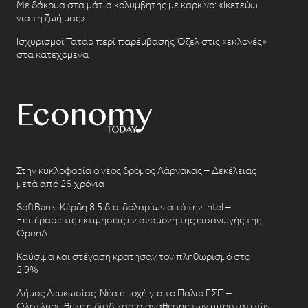
Με δάκρυα στα μάτια κολυμβητής με καρκίνο: «Ικετεύω
για τη ζωή μας»
Ισχυρισμοί Τατάρ περί παρέμβασης Όζελ στις «εκλογές»
στα κατεχόμενα
Στην κυκλοφορία ο νέος δρόμος Λάρνακας – Δεκέλειας
μετά από 26 χρόνια
SoftBank: Κέρδη 8,5 δισ. δολαρίων από την Intel –
Ξεπέρασε τις εκτιμήσεις εν αναμονή της εισαγωγής της
OpenAI
Καύσιμα και στέγαση κράτησαν τον πληθωρισμό στο
2,9%
Δήμος Λευκωσίας: Νέα εποχή για το Παλιό ΓΣΠ –
Ολοκληρώθηκε η διαδικασία ανάθεσης των υποστατικών