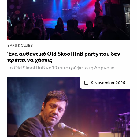
BARS & CLUBS
Ένα αυθεντικό Old Skool RnB party που δεν
πρέπει να χάσεις
To Old Skool RnB vo19 επιστρέφει στη Λάρνακα
9 November 2025