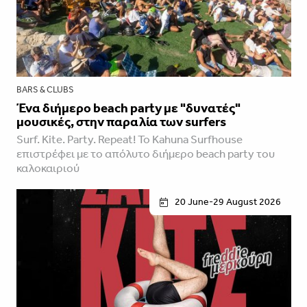
BARS & CLUBS
Ένα διήμερο beach party με "δυνατές"
μουσικές, στην παραλία των surfers
Surf. Kite. Party. Repeat! Το Kahuna Surfhouse
επιστρέφει με το απόλυτο διήμερο beach party του
καλοκαιριού
20 June-29 August 2026