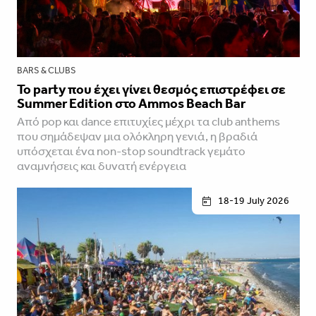
BARS & CLUBS
Το party που έχει γίνει θεσμός επιστρέφει σε
Summer Edition στο Ammos Beach Bar
Από pop και dance επιτυχίες μέχρι τα club anthems
που σημάδεψαν μια ολόκληρη γενιά, η βραδιά
υπόσχεται ένα non-stop soundtrack γεμάτο
αναμνήσεις και δυνατή ενέργεια
18-19 July 2026