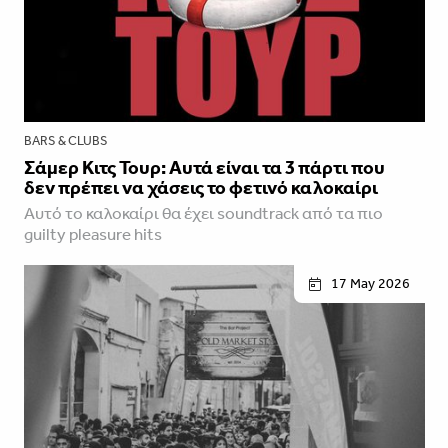
BARS & CLUBS
Σάμερ Κιτς Τουρ: Αυτά είναι τα 3 πάρτι που
δεν πρέπει να χάσεις το φετινό καλοκαίρι
Αυτό το καλοκαίρι θα έχει soundtrack από τα πιο
guilty pleasure hits
17 May 2026