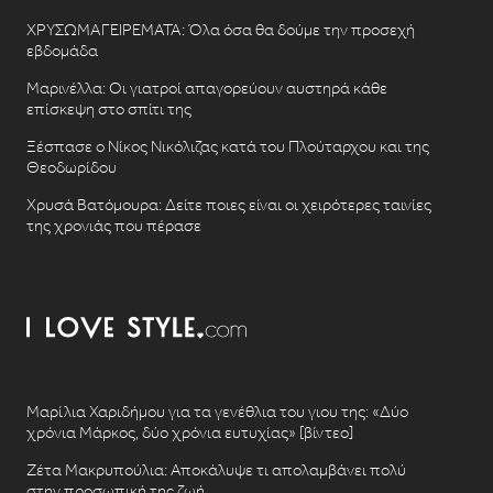
ΧΡΥΣΩΜΑΓΕΙΡΕΜΑΤΑ: Όλα όσα θα δούμε την προσεχή
εβδομάδα
Μαρινέλλα: Οι γιατροί απαγορεύουν αυστηρά κάθε
επίσκεψη στο σπίτι της
Ξέσπασε ο Νίκος Νικόλιζας κατά του Πλούταρχου και της
Θεοδωρίδου
Χρυσά Βατόμουρα: Δείτε ποιες είναι οι χειρότερες ταινίες
της χρονιάς που πέρασε
Μαρίλια Χαριδήμου για τα γενέθλια του γιου της: «Δύο
χρόνια Μάρκος, δύο χρόνια ευτυχίας» [βίντεο]
Ζέτα Μακρυπούλια: Αποκάλυψε τι απολαμβάνει πολύ
στην προσωπική της ζωή