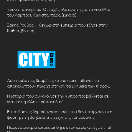
Έλενα Τσαγκρινού: Οι ευχές όλο αγάπη για τα γενέθλια
του Λάμπρου Κωνσταντάρα [εικόνα]
Σάκης Ρουβάς: Η ξεχωριστή εμπειρία που έζησε στην
Κύθνο [βίντεο]
Δύο τεράστιες θαμμένες κατασκευές πιθανόν να
αποκαλύπτουν πώς χτίστηκαν τα μνημεία των Φαραώ
Η ιστορία που συγκλόνισε την Κύπρο προβάλλεται σε
streaming ελληνικού καναλιού
Επιστήμονες δημιούργησαν ιούς που δεν υπάρχουν στη
φύση, με τη βοήθεια της τεχνητής νοημοσύνης
Παρουσιάστρια αποκοιμήθηκε στον αέρα και έγινε viral